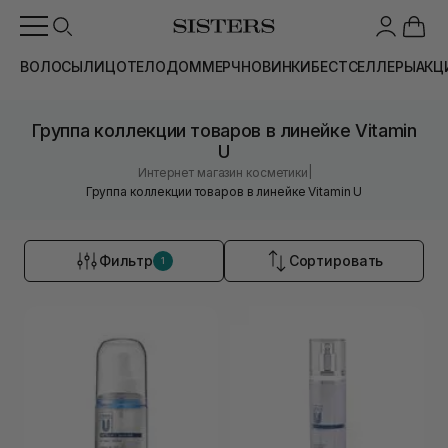
ВОЛОСЫ
ЛИЦО
ТЕЛО
ДОМ
МЕРЧ
НОВИНКИ
БЕСТСЕЛЛЕРЫ
АКЦ
Группа коллекции товаров в линейке Vitamin
U
|
Интернет магазин косметики
Группа коллекции товаров в линейке Vitamin U
Фильтр
Сортировать
1