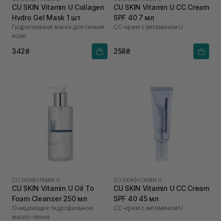
CU SKIN Vitamin U Collagen
CU SKIN Vitamin U CC Cream
Hydro Gel Mask 1 шт
SPF 40 7 мл
Гидрогелевая маска для сияния
СС-крем с витамином U
кожи
342₴
258₴
CU SKIN
|
VITAMIN U
CU SKIN
|
VITAMIN U
CU SKIN Vitamin U Oil To
CU SKIN Vitamin U CC Cream
Foam Cleanser 250 мл
SPF 40 45 мл
Очищающее гидрофильное
СС-крем с витамином U
масло-пенка