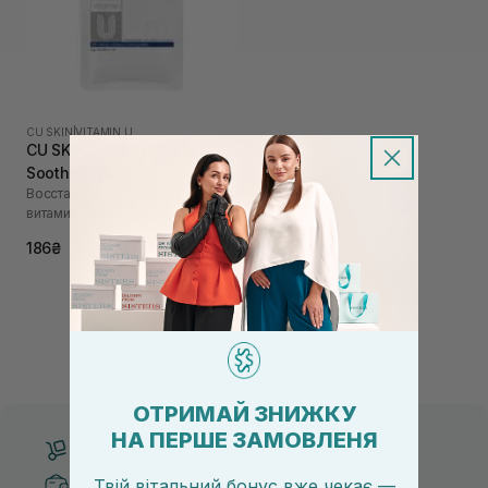
CU SKIN
|
VITAMIN U
CU SKIN Vitamin U Essence
Soothing Mask
Восстанавливающая маска с
витамином U
186₴
ОТРИМАЙ ЗНИЖКУ
НА ПЕРШЕ ЗАМОВЛЕНЯ
Бесплатная доставка от 3000 UAH
Твій вітальний бонус вже чекає —
Безопасные способы оплаты