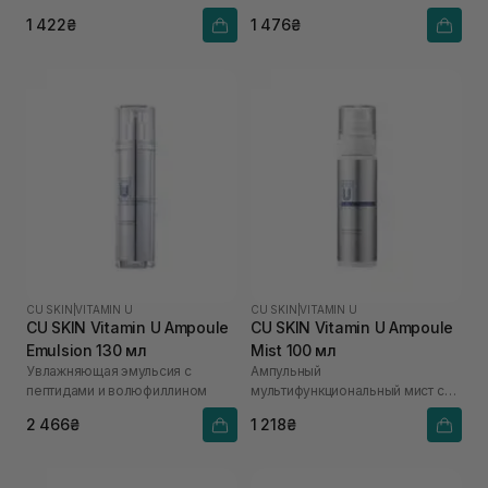
1 422₴
1 476₴
CU SKIN
|
VITAMIN U
CU SKIN
|
VITAMIN U
CU SKIN Vitamin U Ampoule
CU SKIN Vitamin U Ampoule
Emulsion 130 мл
Mist 100 мл
Увлажняющая эмульсия с
Ампульный
пептидами и волюфиллином
мультифункциональный мист с
витамином U
2 466₴
1 218₴