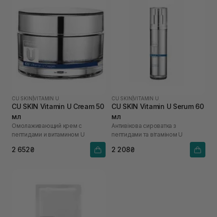
CU SKIN
|
VITAMIN U
CU SKIN
|
VITAMIN U
CU SKIN Vitamin U Cream 50
CU SKIN Vitamin U Serum 60
мл
мл
Омолаживающий крем с
Антивікова сироватка з
пептидами и витамином U
пептидами та вітаміном U
2 652₴
2 208₴