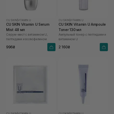
CU SKIN
|
VITAMIN U
CU SKIN
|
VITAMIN U
CU SKIN Vitamin U Serum
CU SKIN Vitamin U Ampoule
Mist 48 мл
Toner 130 мл
Серум-мист с витамином U,
Ампульный тонер с пептидами и
пептидами и волюфилином
витамином U
996₴
2 160₴
CU SKIN
|
VITAMIN U
CU SKIN
|
VITAMIN U