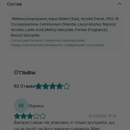
Состав
Methoxyisopropanol, Aqua (Water) (Eau), Alcohol Denat., PEG-15
Cocopolyamine, Cetrimonium Chloride, Lauryl Alcohol, Myristyl
Alcohol, Lactic Acid, Methyl Salicylate, Parfum (Fragrance),
Benzyl Salicylate.
Состав средства может изменяться производителем.
Перед использованием ознакомьтесь с информацией на упаковке.
Отзывы
62 Отзыва
М
Марина
01.01.2026, 17:12
Використавши пів упаковки, я тільки зрозуміла, що
це за засіб і як його використовувати. Маю