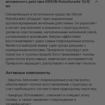
мгновенного действия DIKSON Ristrutturante 12х12
В наличии
мл
Самовывоз Ровно
В наличии
Обновляющее и питательное средство Dikson
Самовывоз г. Ровно, ул. Кулика и Гудачека 23 (ТЦ
Ristrutturante обладает ярко выраженным
Экватор)
пролонгированным лечебным действием. Он укрепляет
Нет в наличии!
и питает внутреннюю и внешнюю структуру волос,
делая их эластичными, наполненными жизненной силой,
ухоженными и красивыми. Ампулы эффективно
восстанавливают даже самые поврежденные волосы.
Является выбором номер один среди девушек с
освещенными волосами. Прекрасно подойдут для
пористых и тусклых прядей. Восстанавливают локоны
даже после агрессивных химических экспериментов.
Прекрасно защищает, распутывает и смягчает волосы.
Активные компоненты
- Кератин.
Заполняет поврежденные участки волос,
обеспечивает полное восстановление структуры за
счет наибольшего соответствия природному кератину;
- Камфора
. Успокаивает, освежает и очищает кожу
головы, а также заживляет повреждения и
дезинфицирует;