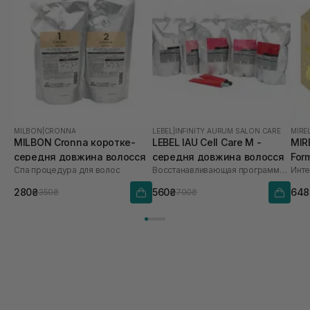
волосся наче шовк ❤️
MILBON
|
CRONNA
LEBEL
|
INFINITY AURUM SALON CARE
MIRE
MILBON Cronna коротке-
LEBEL IAU Cell Care М -
MIR
середня довжина волосся
середня довжина волосся
For
Спа процедура для волос
Восстанавливающая программа «Счастье для волос»
280₴
560₴
648
350₴
700₴