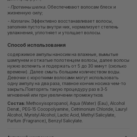
- Протеины шелка.
Обеспечивают волосам блеск и
жизненную силу;
- Коллаген.
Эффективно восстанавливает волосы,
заполняя пустоты внутри них, нормализует степень
увлажнения, уплотняет и утолщает волосы.
Способ использования
содержимое ампулы наносим на влажные, вымытые
шампунем и отжатые полотенцем волосы, далее волосы
нужно вспенить и подержать от 5 до 30 минут (сколько
времени). Далее смыть большим количеством воды.
Девочки с короткими волосами могут использовать
одну ампулу на два раза, главное кончик носика чем-то
закрыть.Повторять такую ​​процедуру раз в 3-5
мгновений или при увеличении промежутков.
Состав:
Methoxyisopropanol, Aqua (Water) (Eau), Alcohol
Denat., PEG-15 Cocopolyamine, Cetrimonium Chloride, Lauryl
Alcohol, Myristyl Alcohol, Lactic Acid, Methyl Salicylate,
Parfum (Fragrance), Benzyl Salicylate.