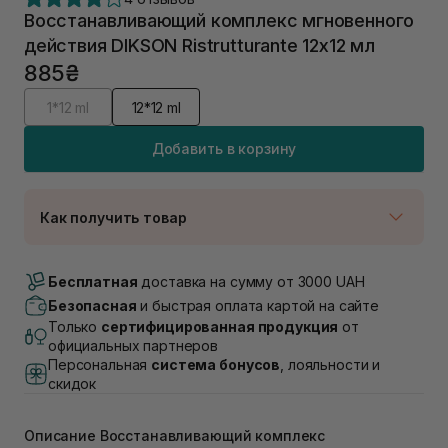
Восстанавливающий комплекс мгновенного
действия DIKSON Ristrutturante 12х12 мл
885₴
1*12 ml
12*12 ml
Добавить в корзину
Как получить товар
Доставка Новой Почтой
В наличии
Бесплатная
доставка на сумму от 3000 UAH
Самовывоз г. Луцк, Винниченка 4
Безопасная
и быстрая оплата картой на сайте
В наличии
Только
сертифицированная продукция
от
Самовывоз г. Львов, ул. Академика Подстригача,
официальных партнеров
1В (Duck's Lake)
Персональная
система бонусов
, лояльности и
Нет в наличии!
скидок
Самовывоз Львов (Ивана Франко 36)
В наличии
Описание Восстанавливающий комплекс
Самовывоз г. Львов ул. Степана Бандеры 43