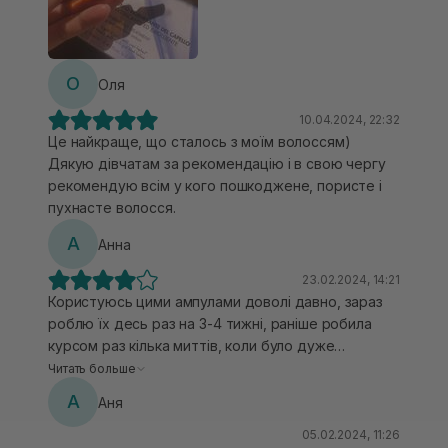
О
Оля
10.04.2024, 22:32
Це найкраще, що сталось з моїм волоссям)
Дякую дівчатам за рекомендацію і в свою чергу
рекомендую всім у кого пошкоджене, пористе і
пухнасте волосся.
А
Анна
23.02.2024, 14:21
Користуюсь цими ампулами доволі давно, зараз
роблю їх десь раз на 3-4 тижні, раніше робила
курсом раз кілька миттів, коли було дуже
пошкоджене волосся. Загалом дуже круто
Читать больше
справляються зі своєю задачею, волосся в
А
Аня
гарному стані (відновлювала після кількох
висвітлень і переходів в різні кольори). Єдиний
05.02.2024, 11:26