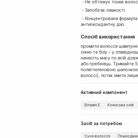
- Не обтяжує тонке волос
- Запобігає ламкості.
- Концентрована формула 
антиоксидантну дію.
Спосіб використання
промити волосся шампунем,
синю та білу – у співвідно
нанесіть масу по всій дов
або гребінець. Тримайте 
поліетиленовою шапочкою 
волоссі), потім змити лиш
Активний компонент
Вітамін Е
Кокосова олія
Засіб за потребою
Сухе волосся
Пошкоджен