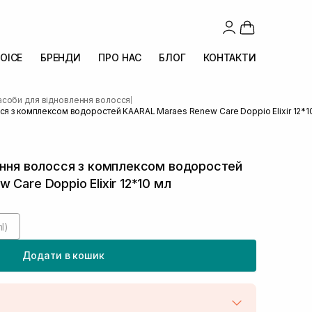
OICE
БРЕНДИ
ПРО НАС
БЛОГ
КОНТАКТИ
асоби для відновлення волосся
|
ся з комплексом водоростей KAARAL Maraes Renew Care Doppio Elixir 12*1
ення волосся з комплексом водоростей
Care Doppio Elixir 12*10 мл
l)
Додати в кошик