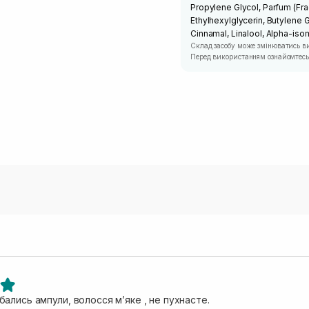
Propylene Glycol, Parfum (Frag
Ethylhexylglycerin, Butylene 
Cinnamal, Linalool, Alpha-iso
Склад засобу може змінюватись в
Перед використанням ознайомтесь 
ались ампули, волосся мʼяке , не пухнасте.