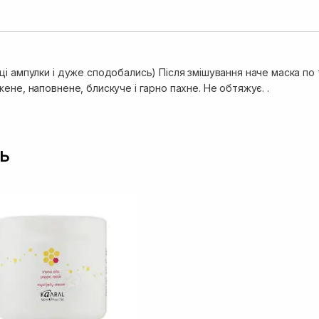
і ампулки і дуже сподобались) Після змішування наче маска по т
ене, наповнене, блискуче і гарно пахне. Не обтяжує. .
ь