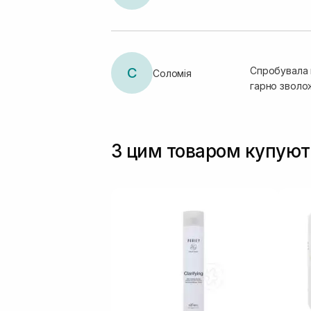
С
Спробувала ц
Соломія
гарно зволож
З цим товаром купуют