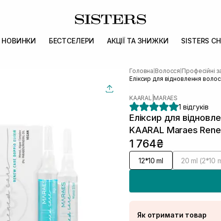
НОВИНКИ
БЕСТСЕЛЕРИ
АКЦІЇ ТА ЗНИЖКИ
SISTERS CH
Головна
Волосся
Професійні з
|
|
Еліксир для відновлення волос
KAARAL
|
MARAES
1 відгуків
Еліксир для відновл
KAARAL Maraes Renew 
1 764₴
12*10 ml
20 ml (2*10 m
Як отримати товар