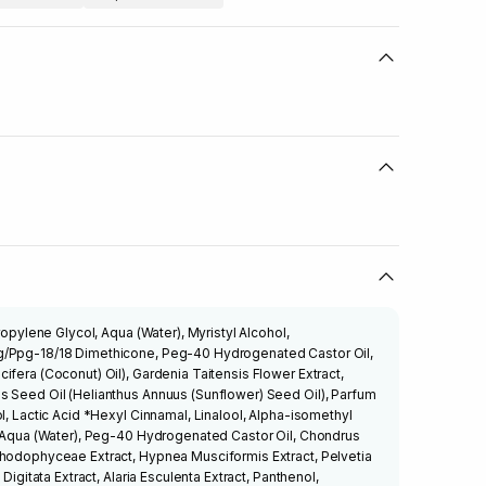
Propylene Glycol, Aqua (Water), Myristyl Alcohol,
g/Ppg-18/18 Dimethicone, Peg-40 Hydrogenated Castor Oil,
ifera (Coconut) Oil), Gardenia Taitensis Flower Extract,
s Seed Oil (Helianthus Annuus (Sunflower) Seed Oil), Parfum
l, Lactic Acid *Hexyl Cinnamal, Linalool, Alpha-isomethyl
: Aqua (Water), Peg-40 Hydrogenated Castor Oil, Chondrus
Rhodophyceae Extract, Hypnea Musciformis Extract, Pelvetia
 Digitata Extract, Alaria Esculenta Extract, Panthenol,