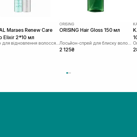
ORISING
K
L Maraes Renew Care
ORISING Hair Gloss 150 мл
K
 Elixir 2*10 мл
1
Еліксир для відновлення волосся з комплексом водоростей
Лосьйон-спрей для блиску волосся
О
2 125₴
2