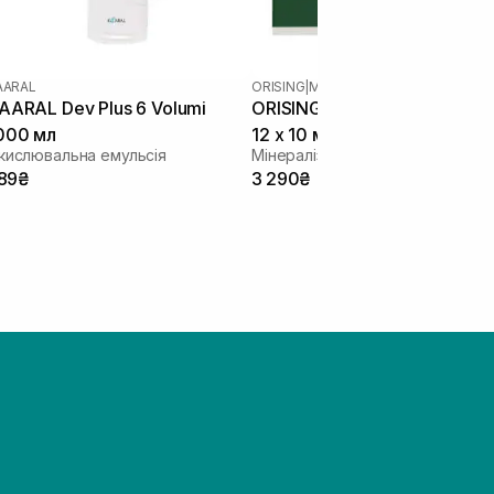
AARAL
ORISING
|
MINERALIZZANTE
AARAL Dev Plus 6 Volumi
ORISING Lozione Mineralizza
000 мл
12 х 10 мл
кислювальна емульсія
89₴
3 290₴