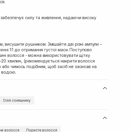
ся.
забезпечує силу та живлення, надаючи високу
 висушити рушником. Змішайте дві різні ампули –
шенні 1:1 до отримання густої маси. Поступово
жині волосся - можна використовувати щітку
5-20 хвилин, (рекомендується накрити волосся
або чимось подібним, щоб засіб не засихав на
е водою.
Олія соняшнику
е волосся
Пористе волосся