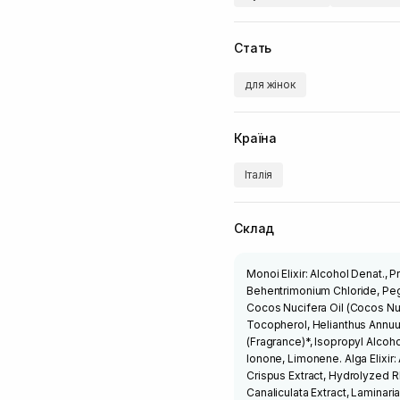
Стать
для жінок
Країна
Італія
Склад
Monoi Elixir: Alcohol Denat., 
Behentrimonium Chloride, Pe
Cocos Nucifera Oil (Cocos Nuc
Tocopherol, Helianthus Annuu
(Fragrance)*, Isopropyl Alcoho
Ionone, Limonene. Alga Elixir
Crispus Extract, Hydrolyzed 
Canaliculata Extract, Laminaria