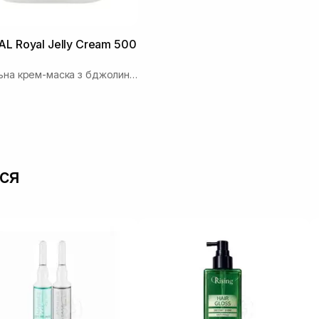
L Royal Jelly Cream 500
Живильна крем-маска з бджолино маточним молочком
ся