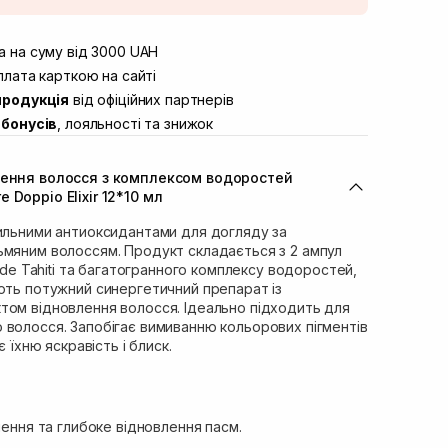
штою
В наявності
вул. Винниченка 4
 на суму від 3000 UAH
В наявності
ул. Академіка Підстригача, 1В
лата карткою на сайті
Немає в наявності!
продукція
від офіційних партнерів
ул. Івана Франка 36
В наявності
бонусів
, лояльності та знижок
вул. Степана Бандери 45
В наявності
л. 16-го Липня, 15
В наявності
лення волосся з комплексом водоростей
ул. Кулика і Гудачека 23 (ТЦ Екватор)
В наявності
Doppio Elixir 12*10 мл
сильними антиоксидантами для догляду за
ьмяним волоссям. Продукт складається з 2 ампул
i de Tahiti та багатогранного комплексу водоростей,
ють потужний синергетичний препарат із
том відновлення волосся. Ідеально підходить для
 волосся. Запобігає вимиванню кольорових пігментів
є їхню яскравість і блиск.
нення та глибоке відновлення пасм.