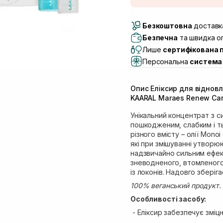
Доставка Новою По
Безкоштовна
Самовивіз м. Луцьк, 
доставка
Самовивіз м. Львів, в
Безпечна
та швидка оп
(Duck’s Lake)
Лише
сертифікована 
Самовивіз м. Львів, в
Персональна
система 
Самовивіз м. Львів, 
Самовивіз м. Рівне, ву
Опис Еліксир для віднов
Самовивіз м. Рівне, в
KAARAL Maraes Renew Care 
Унікальний концентрат з 
пошкодженим, слабким і т
різного вмісту – олії Mono
які при змішуванні утворю
надзвичайно сильним ефек
зневодненого, втомленого
із локонів. Надовго зберіга
100% веганський продукт.
Особливості засобу:
- Еліксир забезпечує зміц