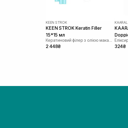
KEEN STROK
KAARAL
KEEN STROK Keratin Filler
KAARA
15*15 мл
Doppio
Кератиновий філер з олією макадамії
2 448₴
324₴