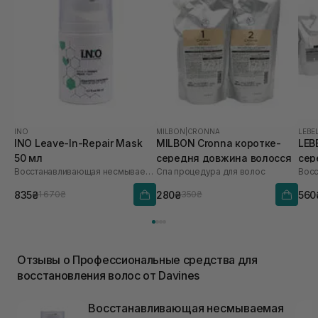
INO
MILBON
|
CRONNA
LEBE
INO Leave-In-Repair Mask
MILBON Cronna коротке-
LEBE
50 мл
середня довжина волосся
сер
Восстанавливающая несмываемая маска для волос
Спа процедура для волос
835₴
280₴
560
1 670₴
350₴
Отзывы о Профессиональные средства для
восстановления волос от Davines
Восстанавливающая несмываемая