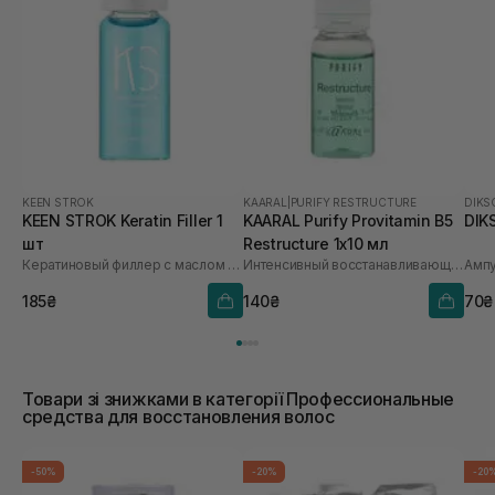
KEEN STROK
KAARAL
|
PURIFY RESTRUCTURE
DIKS
KEEN STROK Keratin Filler 1
KAARAL Purify Provitamin B5
DIKS
шт
Restructure 1х10 мл
Кератиновый филлер с маслом макадамии
Интенсивный восстанавливающий комплекс с провитамином В5
185₴
140₴
70₴
Товари зі знижками в категорії Профессиональные
средства для восстановления волос
-50%
-20%
-20