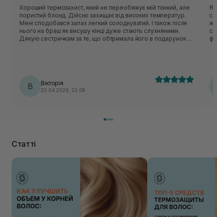
Хороший термозахист, який не переобяжує мій тонкий, але
Як
пористий блонд. Дійсно захищає від високих температур.
сл
Мені сподобався запах легкий солодкуватий. І також після
жорст
нього на браш як висушу кінці дуже стають слухняними.
силь
Дякую сестричкам за те, що обтримала його в подарунок і
фо
змогу спробувати цей засіб.
на
ві
за
дл
Вікторія
В
20.04.2026, 22:08
Статті