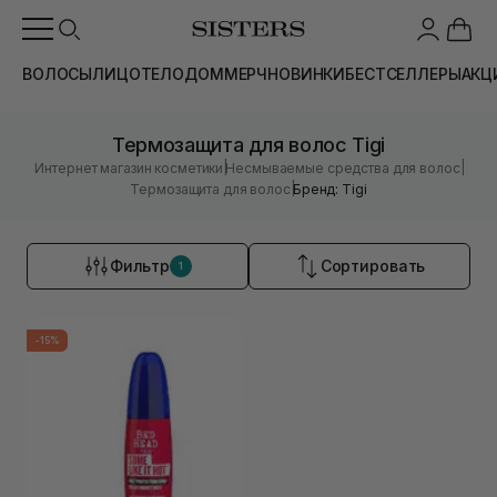
ВОЛОСЫ
ЛИЦО
ТЕЛО
ДОМ
МЕРЧ
НОВИНКИ
БЕСТСЕЛЛЕРЫ
АКЦ
Термозащита для волос Tigi
|
|
Интернет магазин косметики
Несмываемые средства для волос
|
Термозащита для волос
Бренд: Tigi
Фильтр
Сортировать
1
-15%