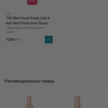
TIGI
TIGI Bed Head Some Like It
Hot Heat Protection Spray
Термозащитный спрей для
100 мл
волос
733₴
862₴
Рекомендованные товары