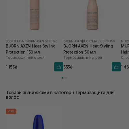
BJORN AXEN
|
BJORN AXEN STYLING
BJORN AXEN
|
BJORN AXEN STYLING
MUR
BJORN AXEN Heat Styling
BJORN AXEN Heat Styling
MUR
Protection 150 мл
Protection 50 мл
Hai
Термозащитный спрей
Термозащитный спрей
Спре
1 155₴
555₴
1 4
Товари зі знижками в категорії Термозащита для
волос
-15%