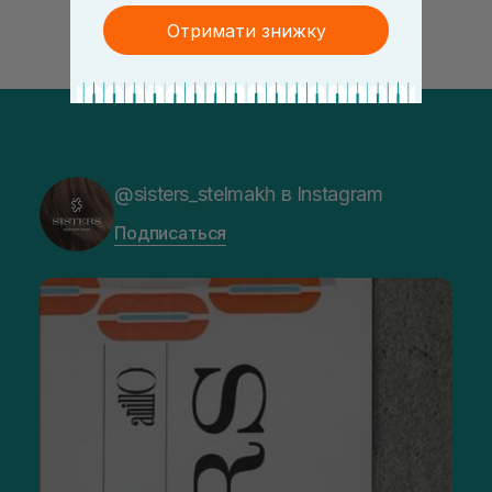
Отримати знижку
@sisters_stelmakh в Instagram
Подписаться