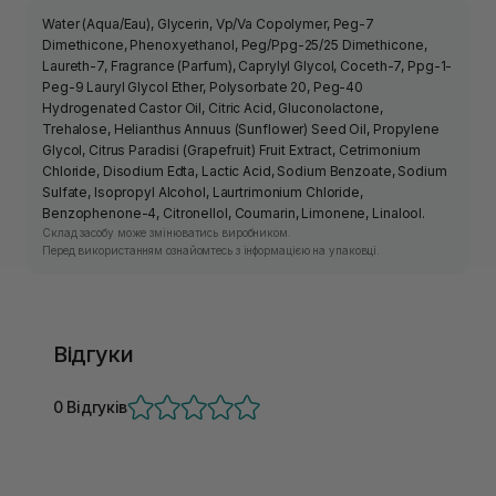
Water (Aqua/Eau), Glycerin, Vp/Va Copolymer, Peg-7
Dimethicone, Phenoxyethanol, Peg/Ppg-25/25 Dimethicone,
Laureth-7, Fragrance (Parfum), Caprylyl Glycol, Coceth-7, Ppg-1-
Peg-9 Lauryl Glycol Ether, Polysorbate 20, Peg-40
Hydrogenated Castor Oil, Citric Acid, Gluconolactone,
Trehalose, Helianthus Annuus (Sunflower) Seed Oil, Propylene
Glycol, Citrus Paradisi (Grapefruit) Fruit Extract, Cetrimonium
Chloride, Disodium Edta, Lactic Acid, Sodium Benzoate, Sodium
Sulfate, Isopropyl Alcohol, Laurtrimonium Chloride,
Benzophenone-4, Citronellol, Coumarin, Limonene, Linalool.
Склад засобу може змінюватись виробником.
Перед використанням ознайомтесь з інформацією на упаковці.
Відгуки
0 Відгуків