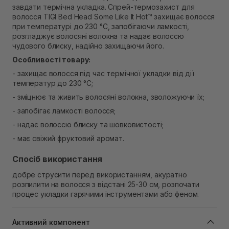
Немає в наявності!
завдати термічна укладка. Спрей-термозахист для
Самовивіз м. Рівне, вул. Кулика і Гудачека 23 (ТЦ
волосся TIGI Bed Head Some Like It Hot™ захищає волосся
Екватор)
при температурі до 230 °C, запобігаючи ламкості,
Немає в наявності!
розгладжує волосяні волокна та надає волоссю
чудового блиску, надійно захищаючи його.
Особливості товару:
- захищає волосся під час термічної укладки від дії
температур до 230 °C;
- зміцнює та живить волосяні волокна, зволожуючи їх;
- запобігає ламкості волосся;
- надає волоссю блиску та шовковистості;
- має свіжий фруктовий аромат.
Спосіб використання
добре струсити перед використанням, акуратно
розпилити на волосся з відстані 25-30 см, розпочати
процес укладки гарячими інструментами або феном.
Активний компонент