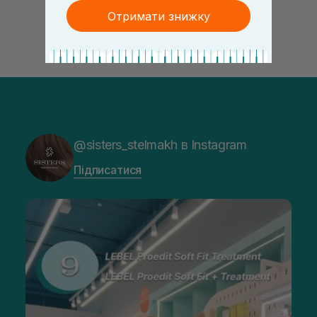
Отримати знижку
@sisters_stelmakh в Instagram
Підписатися