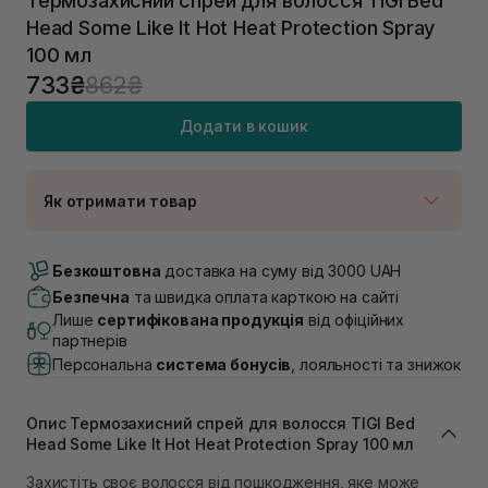
Термозахисний спрей для волосся TIGI Bed
Head Some Like It Hot Heat Protection Spray
100 мл
733₴
862₴
Додати в кошик
Як отримати товар
Доставка Новою Поштою
В наявності
Безкоштовна
доставка на суму від 3000 UAH
Самовивіз м. Луцьк, вул. Винниченка 4
Безпечна
та швидка оплата карткою на сайті
Немає в наявності!
Лише
сертифікована продукція
від офіційних
Самовивіз м. Львів, вул. Академіка Підстригача, 1В
партнерів
(Duck’s Lake)
Персональна
система бонусів
, лояльності та знижок
Немає в наявності!
Самовивіз м. Львів, вул. Івана Франка 36
Немає в наявності!
Опис Термозахисний спрей для волосся TIGI Bed
Самовивіз м. Львів, вул. Степана Бандери 45
Head Some Like It Hot Heat Protection Spray 100 мл
Немає в наявності!
Самовивіз м. Рівне, вул. 16-го Липня, 15
Захистіть своє волосся від пошкодження, яке може