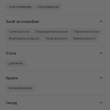
Олія соняшнику
Олія рицинова
Засіб за потребою
Сухе волосся
Пошкоджене волосся
Пористе волосся
Фарбоване волосся
Тонке волосся
Ламке волосся
Стать
для жінок
Країна
Великобританія
Склад