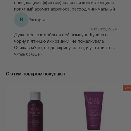
очищающим эффектом) классная консистенция и
приятный аромат абрикоса, расход минимальный
В
Вікторія
14.12.2022, 22:24
Дуже мені сподобався цей шампунь. Купила на
чорну п’ятницю як новинку і не пожалкувала.
Очищає м’яко, не до скрипу, але відчуття чистоти
присутнє, волосся м’яке, розсипчасте і
Читать больше
блискуче)) шампунь гарно піниться, тому досить
економний. однозначно повторю цей засіб)
С этим товаром покупают
-20