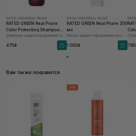
RATED GREEN
|
REAL PRUNE
RATED GREEN
|
REAL PRUNE
RATE
RATED GREEN Real Prune
RATED GREEN Real Prune 200
RAT
Color Protecting Shampoo
мл
Colo
Шампунь-защита окрашенных волос с экстрактом сливы
Маска-защита окрашенных волос с экстрактом сливы
100 мл
475₴
1 065₴
780
Вам также понравится
-50%