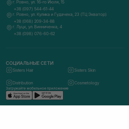
г. Ровно, ул. 16-го Июля, 15
+38 (097) 544-61-44
г. Ровно, ул. Кулика и Гудачека, 23 (ТЦ Экватор)
+38 (068) 209-34-88
г. Луцк, ул. Винниченка, 4
+38 (098) 076-60-62
СОЦИАЛЬНЫЕ СЕТИ
Sisters Hair
Sisters Skin
Distribution
Cosmetology
Загружайте мобильное приложение
© 2026 sisters.co.ua. Все права защищены