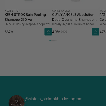
KEEN STROK
CURLY ANGELS
RATE
KEEN STROK Bain Peeling
CURLY ANGELS Absolution
RAT
Shampoo 250 мл
Deep Cleansing Shampoo
Col
Пилинг-шампунь против перхоти
Шампунь для вьющихся волос
180 мл
Soo
мл
567₴
495₴
475
990₴
@sisters_stelmakh в Instagram