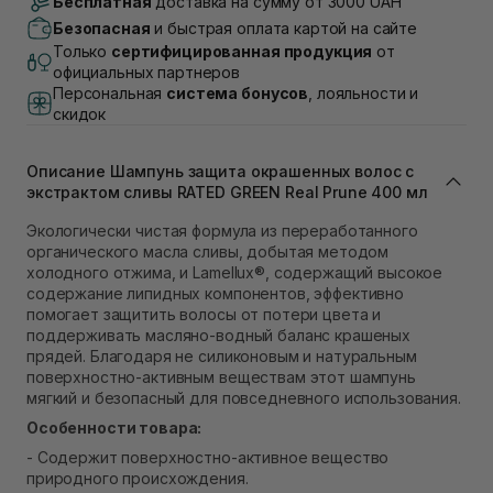
Бесплатная
доставка на сумму от 3000 UAH
Самовывоз г. Луцк, Винниченка 4
Безопасная
и быстрая оплата картой на сайте
В наличии
Только
сертифицированная продукция
от
Самовывоз г. Львов, ул. Академика Подстригача,
официальных партнеров
1В (Duck's Lake)
Персональная
система бонусов
, лояльности и
В наличии
скидок
Самовывоз Львов (Ивана Франко 36)
В наличии
Описание Шампунь защита окрашенных волос с
Самовывоз г. Львов ул. Степана Бандеры 43
экстрактом сливы RATED GREEN Real Prune 400 мл
В наличии
Самовывоз Ровно
Экологически чистая формула из переработанного
В наличии
органического масла сливы, добытая методом
Самовывоз г. Ровно, ул. Кулика и Гудачека 23 (ТЦ
холодного отжима, и Lamellux®, содержащий высокое
Экватор)
содержание липидных компонентов, эффективно
В наличии
помогает защитить волосы от потери цвета и
поддерживать масляно-водный баланс крашеных
прядей. Благодаря не силиконовым и натуральным
поверхностно-активным веществам этот шампунь
мягкий и безопасный для повседневного использования.
Особенности товара:
- Содержит поверхностно-активное вещество
природного происхождения.