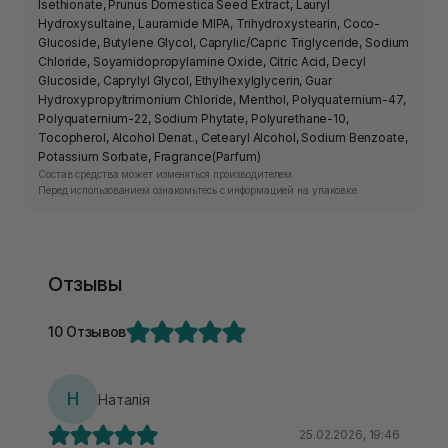
Isethionate, Prunus Domestica Seed Extract, Lauryl
Hydroxysultaine, Lauramide MIPA, Trihydroxystearin, Coco-
Glucoside, Butylene Glycol, Caprylic/Capric Triglyceride, Sodium
Chloride, Soyamidopropylamine Oxide, Citric Acid, Decyl
Glucoside, Caprylyl Glycol, Ethylhexylglycerin, Guar
Hydroxypropyltrimonium Chloride, Menthol, Polyquaternium-47,
Polyquaternium-22, Sodium Phytate, Polyurethane-10,
Tocopherol, Alcohol Denat., Cetearyl Alcohol, Sodium Benzoate,
Potassium Sorbate, Fragrance(Parfum)
Состав средства может изменяться производителем.
Перед использованием ознакомьтесь с информацией на упаковке.
Отзывы
10 Отзывов
Н
Наталія
25.02.2026, 19:46