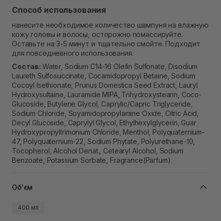
Способ использования
нанесите необходимое количество шампуня на влажную
кожу головы и волосы, осторожно помассируйте.
Оставьте на 3-5 минут и тщательно смойте. Подходит
для повседневного использования.
Состав:
Water, Sodium C14-16 Olefin Sulfonate, Disodium
Laureth Sulfosuccinate, Cocamidopropyl Betaine, Sodium
Cocoyl Isethionate, Prunus Domestica Seed Extract, Lauryl
Hydroxysultaine, Lauramide MIPA, Trihydroxystearin, Coco-
Glucoside, Butylene Glycol, Caprylic/Capric Triglyceride,
Sodium Chloride, Soyamidopropylamine Oxide, Citric Acid,
Decyl Glucoside, Caprylyl Glycol, Ethylhexylglycerin, Guar
Hydroxypropyltrimonium Chloride, Menthol, Polyquaternium-
47, Polyquaternium-22, Sodium Phytate, Polyurethane-10,
Tocopherol, Alcohol Denat., Cetearyl Alcohol, Sodium
Benzoate, Potassium Sorbate, Fragrance(Parfum).
Об'єм
400 мл