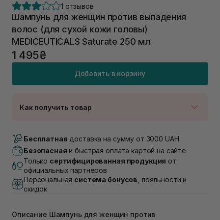
1 отзывов
Шампунь для женщин против выпадения
волос (для сухой кожи головы)
MEDICEUTICALS Saturate 250 мл
1 495₴
Добавить в корзину
Как получить товар
Доставка Новой Почтой
В наличии
Бесплатная
доставка на сумму от 3000 UAH
Самовывоз г. Луцк, Винниченка 4
Безопасная
и быстрая оплата картой на сайте
В наличии
Только
сертифицированная продукция
от
Самовывоз г. Львов, ул. Академика Подстригача,
официальных партнеров
1В (Duck's Lake)
Персональная
система бонусов
, лояльности и
В наличии
скидок
Самовывоз Львов (Ивана Франко 36)
В наличии
Описание Шампунь для женщин против
Самовывоз г. Львов ул. Степана Бандеры 43