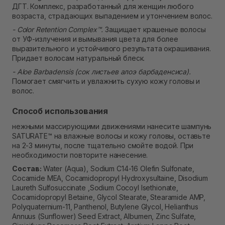
ДГТ. Комплекс, разработанный для женщин любого
возраста, страдающих выпадением и утончением волос.
- Color Retention Complex™.
Защищает крашеные волосы
от УФ-излучения и вымывания цвета для более
выразительного и устойчивого результата окрашивания.
Придает волосам натуральный блеск.
- Aloe Barbadensis (сок листьев алоэ барбаденсиса).
Помогает смягчить и увлажнить сухую кожу головы и
волос.
Способ использования
нежными массирующими движениями нанесите шампунь
SATURATE™ на влажные волосы и кожу головы, оставьте
на 2-3 минуты, после тщательно смойте водой. При
необходимости повторите нанесение.
Состав:
Water (Aqua), Sodium C14-16 Olefin Sulfonate,
Cocamide MEA, Cocamidopropyl Hydroxysultaine, Disodium
Laureth Sulfosuccinate ,Sodium Cocoyl Isethionate,
Cocamidopropyl Betaine, Glycol Stearate, Stearamide AMP,
Polyquaternium-11, Panthenol, Butylene Glycol, Helianthus
Annuus (Sunflower) Seed Extract, Albumen, Zinc Sulfate,