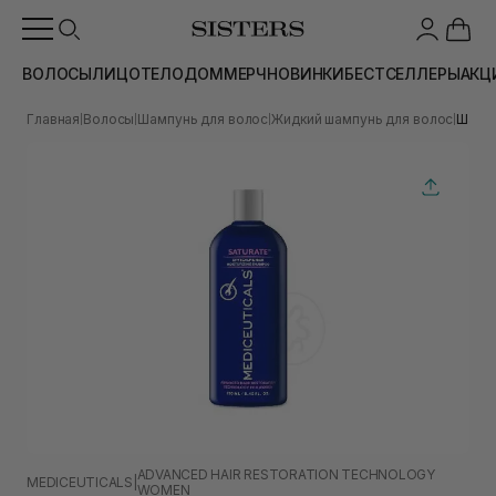
ВОЛОСЫ
ЛИЦО
ТЕЛО
ДОМ
МЕРЧ
НОВИНКИ
БЕСТСЕЛЛЕРЫ
АКЦ
Главная
Волосы
Шампунь для волос
Жидкий шампунь для волос
Шампу
|
|
|
|
ADVANCED HAIR RESTORATION TECHNOLOGY
MEDICEUTICALS
|
WOMEN