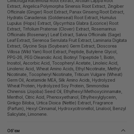
Cimicifuga Racemosa Root Extract, Arctium Lappa Root
Extract, Angelica Polymorpha Sinensis Root Extract, Zingiber
Officinale (Ginger) Root Extract, Panax Ginseng Root Extract,
Hydratis Canadensis (Goldenseal) Root Extract, Humulus
Lupulus (Hops) Extract, Glycyrrhiza Glabra (Licorice) Root
Extract, Trifolium Pratense (Clover) Extract, Rosemarinus
Officinalis (Rosemary) Leaf Extract, Salvia Officinalis (Sage)
Leaf Extract, Serenoa Serrulata Fruit Extract, Laminaria Digitata
Extract, Glycine Soja (Soybean) Germ Extract, Dioscorea
Villosa (Wild Yam) Root Extract, Peptide, Butylene Glycol,
PPG-26, PEG Oleanolic Acid, Biotinyl Tripeptide 1, Biotin,
Inositol, Ascorbic Acid, Tocopheryl Acetate, Linoleic Acid,
Linolenic Acid, Wheat Amino Acids, Ethyl Nicotinate, Methyl
Nicotinate, Tocopheryl Nicotinate, Triticum Vulgare (Wheat)
Germ Oil, Acetamide MEA, Silk Amino Acids, Hydrolyzed
Wheat Protein, Hydrolyzed Soy Protein, Simmondsia
Chinensis (Jojoba) Seed Oil, Ethylhexyl Methoxycinnamate,
Menthol, Citric Acid, Phenoxyethanol, Ethylhexylglycerin,
Ginkgo Biloba, Urtica Dioica (Nettle) Extract, Fragrance
(Parfum), Hexyl Cinnamal, Hydroxycitronellol, Linalool, Benzyl
Salicylate, Limonene.
Об'єм