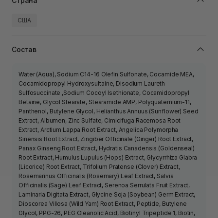
Страна
США
Состав
Water (Aqua), Sodium C14-16 Olefin Sulfonate, Cocamide MEA,
Cocamidopropyl Hydroxysultaine, Disodium Laureth
Sulfosuccinate ,Sodium Cocoyl Isethionate, Cocamidopropyl
Betaine, Glycol Stearate, Stearamide AMP, Polyquaternium-11,
Panthenol, Butylene Glycol, Helianthus Annuus (Sunflower) Seed
Extract, Albumen, Zinc Sulfate, Cimicifuga Racemosa Root
Extract, Arctium Lappa Root Extract, Angelica Polymorpha
Sinensis Root Extract, Zingiber Officinale (Ginger) Root Extract,
Panax Ginseng Root Extract, Hydratis Canadensis (Goldenseal)
Root Extract, Humulus Lupulus (Hops) Extract, Glycyrrhiza Glabra
(Licorice) Root Extract, Trifolium Pratense (Clover) Extract,
Rosemarinus Officinalis (Rosemary) Leaf Extract, Salvia
Officinalis (Sage) Leaf Extract, Serenoa Serrulata Fruit Extract,
Laminaria Digitata Extract, Glycine Soja (Soybean) Germ Extract,
Dioscorea Villosa (Wild Yam) Root Extract, Peptide, Butylene
Glycol, PPG-26, PEG Oleanolic Acid, Biotinyl Tripeptide 1, Biotin,