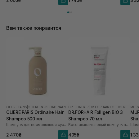
2 005₴
1 745₴
3 3
Вам также понравится
OLIERE PARIS
|
OLIERE PARIS ORDINAIRE
DR. FORHAIR
|
DR.FORHAIR FOLLIGEN
MUR
OLIERE PARIS Ordinaire Hair
DR.FORHAIR Folligen BIO 3
MUR
Shampoo 500 мл
Shampoo 70 мл
Sha
Шампунь для нормальных и сухих волос
Восстанавливающий шампунь против выпадения со стволовыми клетками
Шамп
2 470₴
495₴
1 3