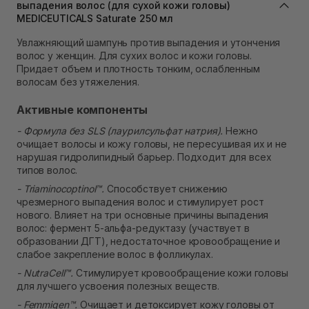
выпадения волос (для сухой кожи головы)
В наличии
MEDICEUTICALS Saturate 250 мл
Самовывоз Ровно
В наличии
Увлажняющий шампунь против выпадения и утончения
Самовывоз г. Ровно, ул. Кулика и Гудачека 23 (ТЦ
волос у женщин. Для сухих волос и кожи головы.
Экватор)
Придает объем и плотность тонким, ослабленным
В наличии
волосам без утяжеления.
Активные компоненты
- Формула без SLS (лаурилсульфат натрия).
Нежно
очищает волосы и кожу головы, не пересушивая их и не
нарушая гидролипидный барьер. Подходит для всех
типов волос.
- Triaminocoptinol™.
Способствует снижению
чрезмерного выпадения волос и стимулирует рост
нового. Влияет на три основные причины выпадения
волос: фермент 5-альфа-редуктазу (участвует в
образовании ДГТ), недостаточное кровообращение и
слабое закрепление волос в фолликулах.
- NutraCell™.
Стимулирует кровообращение кожи головы
для лучшего усвоения полезных веществ.
- Femmigen™.
Очищает и детоксирует кожу головы от