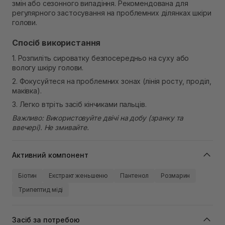
змін або сезонного випадіння. Рекомендована для
регулярного застосування на проблемних ділянках шкіри
голови.
Спосіб використання
1. Розпиліть сироватку безпосередньо на суху або
вологу шкіру голови.
2. Фокусуйтеся на проблемних зонах (лінія росту, проділ,
маківка).
3. Легко втріть засіб кінчиками пальців.
Важливо: Використовуйте двічі на добу (зранку та
ввечері). Не змивайте.
Активний компонент
Біотин
Екстракт женьшеню
Пантенол
Розмарин
Трипептид міді
Засіб за потребою