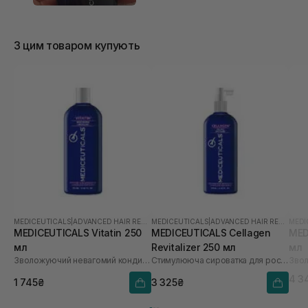
З цим товаром купують
MEDICEUTICALS
|
ADVANCED HAIR RESTORATION TECHNOLOGY WOMEN
MEDICEUTICALS
|
ADVANCED HAIR RESTORATION TECHNOLOGY WOMEN
MEDI
MEDICEUTICALS Vitatin 250
MEDICEUTICALS Cellagen
MED
мл
Revitalizer 250 мл
мл
Зволожуючий невагомий кондиціонер
Стимулююча сироватка для росту волосся та здоров’я шкіри голови
4 3
1 745₴
3 325₴