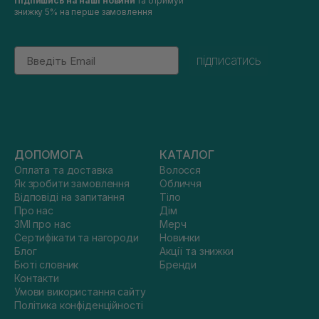
Підпишись на наші новини
та отримуй
знижку 5% на перше замовлення
Email
підписатись
ДОПОМОГА
КАТАЛОГ
Оплата та доставка
Волосся
Як зробити замовлення
Обличчя
Відповіді на запитання
Тіло
Про нас
Дім
ЗМІ про нас
Мерч
Сертифікати та нагороди
Новинки
Блог
Акції та знижки
Бюті словник
Бренди
Контакти
Умови використання сайту
Політика конфіденційності