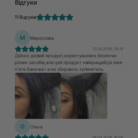
Відгуки
11 Відгуків
М
Мирослава
13.05.2026, 20:19
Дійсно дієвий продукт,користувалася безліччю
різних засобів,але цей продукт найкращий.Це вже
пʼята баночка і я не збираюсь зупинятись.
О
Ольга
29.04.2026, 15:08