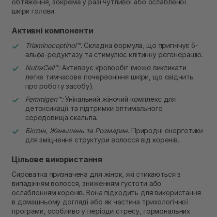
обтяження, зокрема у разі чутливої або ослабленої
шкіри голови.
Активні компоненти
Triaminocoptinol™.
Складна формула, що пригнічує 5-
альфа-редуктазу та стимулює клітинну регенерацію.
NutraCell™:
Активізує кровообіг (може викликати
легке тимчасове почервоніння шкіри, що свідчить
про роботу засобу).
Femmigen™:
Унікальний жіночий комплекс для
детоксикації та підтримки оптимального
середовища скальпа.
Біотин, Женьшень та Розмарин.
Природні енергетики
для зміцнення структури волосся від коренів.
Цільове використання
Сироватка призначена для жінок, які стикаються з
випадінням волосся, зниженням густоти або
ослабленням коренів. Вона підходить для використання
в домашньому догляді або як частина трихологічної
програми, особливо у періоди стресу, гормональних