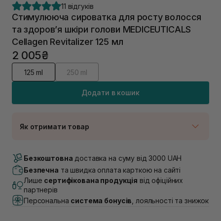
11 відгуків
Стимулююча сироватка для росту волосся
та здоров’я шкіри голови MEDICEUTICALS
Cellagen Revitalizer 125 мл
2 005₴
125 ml
250 ml
Додати в кошик
Як отримати товар
Доставка Новою Поштою
В наявності
Безкоштовна
доставка на суму від 3000 UAH
Самовивіз м. Луцьк, вул. Винниченка 4
Безпечна
та швидка оплата карткою на сайті
В наявності
Лише
сертифікована продукція
від офіційних
Самовивіз м. Львів, вул. Академіка Підстригача, 1В
партнерів
(Duck’s Lake)
Персональна
система бонусів
, лояльності та знижок
В наявності
Самовивіз м. Львів, вул. Івана Франка 36