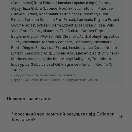
(Goldenseal) Root Extract, Humulus Lupulus (Hops) Extract,
Glycyrrhiza Glabra (Licorice) Root Extract, Trifolium Pratense
(Clover) Extract, Rosemarinus Officinalis (Rosemary) Leaf
Extract, Serenoa Serrulata Fruit Extract, Laminaria Digitata Extract,
Glycine Soja (Soybean) Germ Extract, Dioscorea Villosa (Wild
Yam) Root Extract, Albumen, Zinc Sulfate, Copper Peptide,
Butylene Glycol, PPG-26, PEG Oleanolic Acid. Biotinyl Tripeptide
1, Ethyl Nicotinate, Methyl Nicotinate, Tocopheryl Nicotinate,
Biotin, Gingko Biloba Leaf Extract, Inositol, Urtica Dioca (Nettle)
Extract, L-ascorbic Acid, Linoleic Acid, Linolenic Acid, Ethylhexyl
Methoxycinnamate, Menthol, Methyl Salicylate, Tocopherol,
Eucalyptus Globulus Leaf Oil, Fragrance (Parfum), Red 40 (CI
16035).
Склад засобу може змінюватись виробником.
Перед використанням ознайомтесь з інформацією на упаковці.
Поширені запитання
Через який час помітний результат від Cellagen
Revitalizer?
Зменшення випадіння зазвичай помітне через 3–4