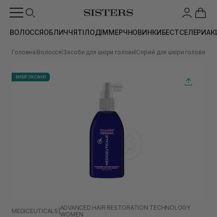
ВОЛОССЯ
ОБЛИЧЧЯ
ТІЛО
ДІМ
МЕРЧ
НОВИНКИ
БЕСТСЕЛЕРИ
АК
Головна
Волосся
Засоби для шкіри голови
Спрей для шкіри голови
Сти
|
|
|
|
ВИБІР ОКСАНИ
ADVANCED HAIR RESTORATION TECHNOLOGY
MEDICEUTICALS
|
WOMEN