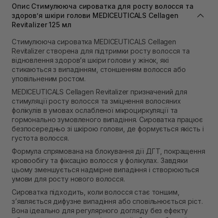
В наявності
Опис Стимулююча сироватка для росту волосся та
Самовивіз м. Львів, вул. Степана Бандери 45
здоров’я шкіри голови MEDICEUTICALS Cellagen
Revitalizer 125 мл
В наявності
Самовивіз м. Рівне, вул. 16-го Липня, 15
Стимулююча сироватка MEDICEUTICALS Cellagen
В наявності
Revitalizer створена для підтримки росту волосся та
Самовивіз м. Рівне, вул. Кулика і Гудачека 23 (ТЦ
відновлення здоров’я шкіри голови у жінок, які
Екватор)
стикаються з випадінням, стоншенням волосся або
В наявності
уповільненим ростом.
MEDICEUTICALS Cellagen Revitalizer призначений для
стимуляції росту волосся та зміцнення волосяних
фолікулів в умовах ослабленої мікроциркуляції та
гормонально зумовленого випадіння. Сироватка працює
безпосередньо зі шкірою голови, де формується якість і
густота волосся.
Формула спрямована на блокування дії ДГТ, покращення
кровообігу та фіксацію волосся у фолікулах. Завдяки
цьому зменшується надмірне випадіння і створюються
умови для росту нового волосся.
Сироватка підходить, коли волосся стає тоншим,
з’являється дифузне випадіння або сповільнюється ріст.
Вона ідеально для регулярного догляду без ефекту