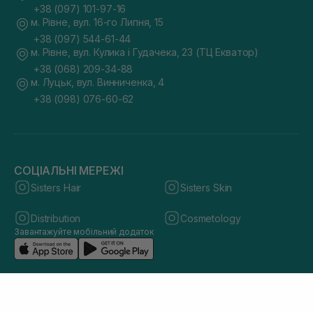
+38 (097) 101-97-16
м. Рівне, вул. 16-го Липня, 15
+38 (097) 544-61-44
м. Рівне, вул. Кулика і Гудачека, 23 (ТЦ Екватор)
+38 (068) 209-34-88
м. Луцьк, вул. Винниченка, 4
+38 (098) 076-60-62
СОЦІАЛЬНІ МЕРЕЖІ
Sisters Hair
Sisters Skin
Distribution
Cosmetology
Завантажуйте мобільний додаток