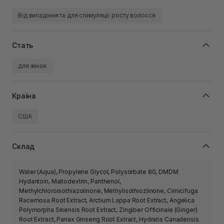
Від випадіння та для стимуляції росту волосся
Стать
для жінок
Країна
США
Склад
Water (Aqua), Propylene Glycol, Polysorbate 80, DMDM
Hydantoin, Maltodextrin, Panthenol,
Methylchloroisothiazolinone, Methylisothiozlinone, Cimicifuga
Racemosa Root Extract, Arctium Lappa Root Extract, Angelica
Polymorpha Sinensis Root Extract, Zingiber Officinale (Ginger)
Root Extract, Panax Ginseng Root Extract, Hydratis Canadensis