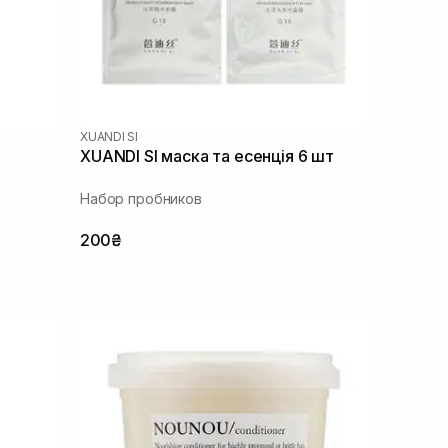
XUANDI SI
XUANDI SI маска та есенція 6 шт
Набор пробников
200₴