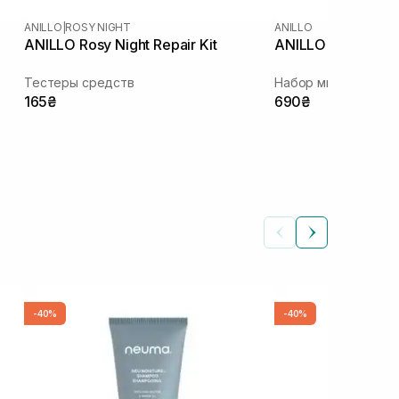
ANILLO
|
ROSY NIGHT
ANILLO
ANILLO Rosy Night Repair Kit
ANILLO Hair Essen
Тестеры средств
Набор миниатюр эс
165₴
690₴
-40%
-40%