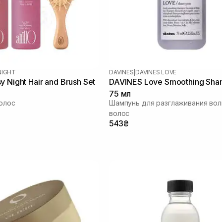
NIGHT
DAVINES
|
DAVINES LOVE
 Night Hair and Brush Set
DAVINES Love Smoothing Sh
75 мл
олос
Шампунь для разглаживания во
волос
543₴