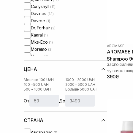
Curlyshyll
(11)
Davines
(13)
Davroe
(1)
Dr. Forhair
(2)
Kaaral
(1)
Mks-Eco
(1)
AROMASE
Moremo
(2)
AROMASE Dr
Muran
(2)
Shampoo 9
Neqi
(2)
Заспокійлив
ЦЕНА
Neuma
чутливої шкі
(8)
390₴
Oliere Paris
(1)
Меньше 100 UAH
1000 – 2000 UAH
Oribe
100 – 500 UAH
2000 – 5000 UAH
(5)
500 – 1000 UAH
Больше 5000 UAH
Orising
(3)
Rated Green
(8)
От
До
Unove
(2)
WhoCares
(3)
СТРАНА
Xuandi Si
(2)
Австралия
(1)