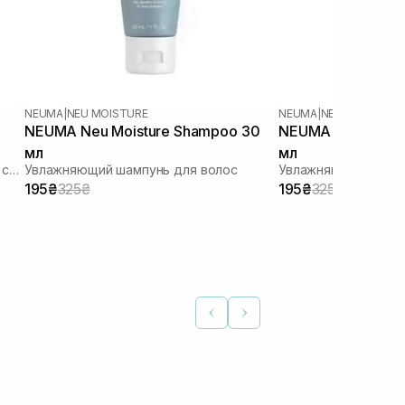
NEUMA
|
NEU MOISTURE
NEUMA
|
NEU MOISTURE
NEUMA Neu Moisture Shampoo 30
NEUMA Neu Moistu
мл
мл
Несмывающее восстанавливающее средство для волос
Увлажняющий шампунь для волос
Увлажняющий конди
195₴
325₴
195₴
325₴