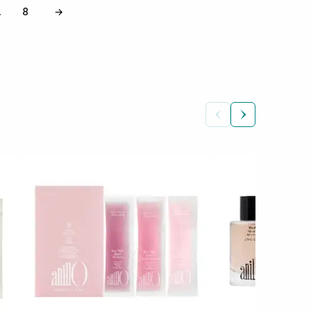
8
→
…