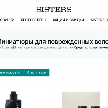
ОВИНКИ
БЕСТСЕЛЛЕРЫ
АКЦИИ И СКИДКИ
SISTERS 
иниатюры для поврежденных вол
|
|
|
и
Волосы
Миниатюры средств для волос для волос
Средство по примене
ные волосы
Очистить все