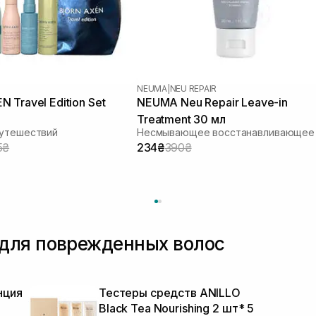
NEUMA
|
NEU REPAIR
 Travel Edition Set
NEUMA Neu Repair Leave-in
Treatment 30 мл
путешествий
5₴
234₴
390₴
для поврежденных волос
нция
Тестеры средств ANILLO
Black Tea Nourishing 2 шт* 5