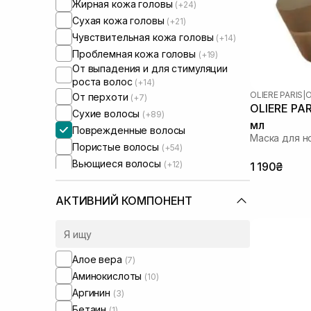
Жирная кожа головы
(+24)
Сухая кожа головы
(+21)
Чувствительная кожа головы
(+14)
Проблемная кожа головы
(+19)
От выпадения и для стимуляции
роста волос
(+14)
OLIERE PARIS
|
O
От перхоти
(+7)
OLIERE PARI
Сухие волосы
(+89)
мл
Поврежденные волосы
Маска для н
Пористые волосы
(+54)
Вьющиеся волосы
(+12)
1 190₴
Окрашенные волосы
(+43)
Тонкие волосы
(+52)
АКТИВНИЙ КОМПОНЕНТ
Ломкие волосы
(+33)
Для объема волос
(+13)
Для разглаживания волос
(+6)
Алое вера
(7)
Для восстановления волос
(+15)
Аминокислоты
(10)
Для глубокой очистки
(+3)
Аргинин
(3)
Маски для блонда
(+1)
Бетаин
(1)