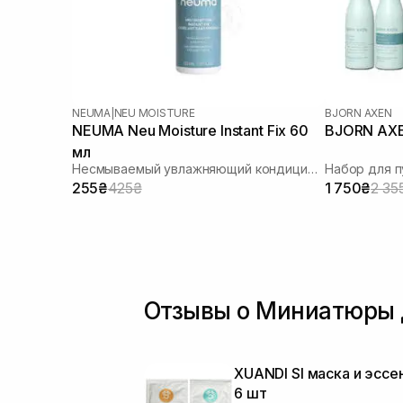
Протеины пшеницы
(4)
Протеины шелка
(3)
Розмарин
(4)
Салициловая кислота
(1)
Сок кокоса
(3)
NEUMA
|
NEU MOISTURE
BJORN AXEN
Сок гибискуса
(1)
NEUMA Neu Moisture Instant Fix 60
BJORN AXEN
Сквалан
(5)
мл
Несмываемый увлажняющий кондиционер для питания и распутывания волос
Набор для 
Стволовые клетки
(1)
255₴
425₴
1 750₴
2 35
Токоферол
(8)
Трипептид меди
(1)
Чайное дерево
(3)
Отзывы о Миниатюры 
XUANDI SI маска и эссе
6 шт