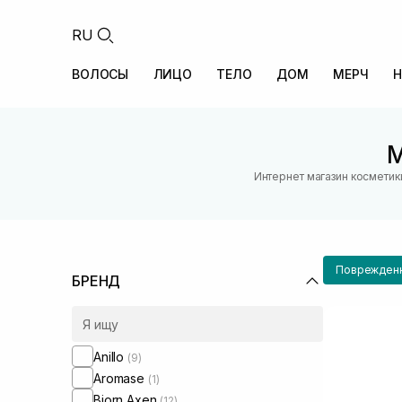
RU
ВОЛОСЫ
ЛИЦО
ТЕЛО
ДОМ
МЕРЧ
Н
М
Интернет магазин косметик
Поврежден
БРЕНД
Anillo
(9)
Aromase
(1)
Bjorn Axen
(12)