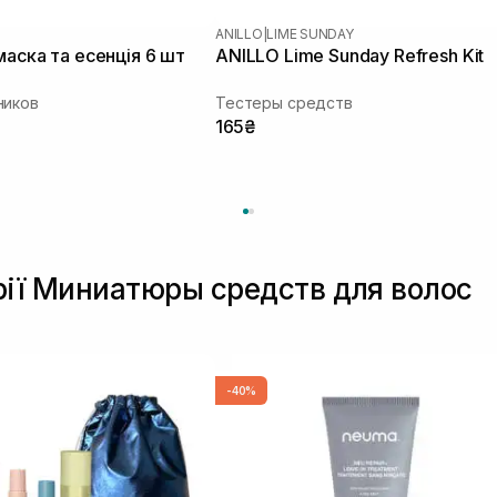
ANILLO
|
LIME SUNDAY
маска та есенція 6 шт
ANILLO Lime Sunday Refresh Kit
ников
Тестеры средств
165₴
орії Миниатюры средств для волос
-40%