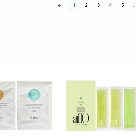
←
1
2
3
4
5