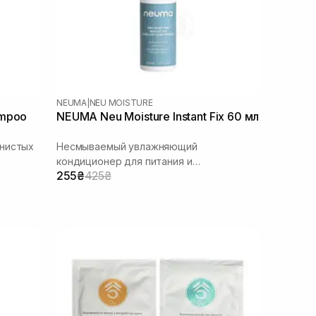
NEUMA
|
NEU MOISTURE
ampoo
NEUMA Neu Moisture Instant Fix 60 мл
лнистых
Несмываемый увлажняющий
кондиционер для питания и
255₴
425₴
распутывания волос