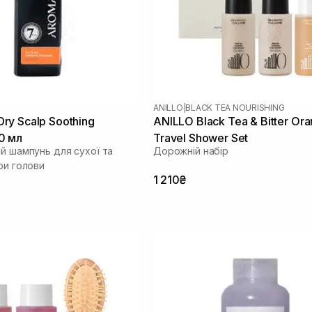
ANILLO
|
BLACK TEA NOURISHING
y Scalp Soothing
ANILLO Black Tea & Bitter Or
0 мл
Travel Shower Set
ий шампунь для сухої та
Дорожній набір
ри голови
1 210₴