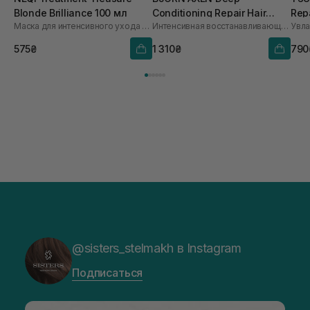
Blonde Brilliance 100 мл
Conditioning Repair Hair
Rep
Маска для интенсивного ухода и поддержания блонда с молочной кислотой
Интенсивная восстанавливающая маска для волос
Увла
Mask 200 мл
575₴
1 310₴
790
@sisters_stelmakh в Instagram
Подписаться