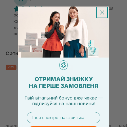
20.05.2026, 20:08
осьцей трітмент Neqі сподобався! Дуже
комфортний у використанні .Ущільнює волосся,
додає об'єму, не переобтяжує його, залишає
розсипчастим. 👍👌
С этим товаром покупают
-20%
-20%
ОТРИМАЙ ЗНИЖКУ
НА ПЕРШЕ ЗАМОВЛЕНЯ
Твій вітальний бонус вже чекає —
підписуйся
на
наші новини!
email
NEQI
|
NEQI TREATMENT TREASURE
NEQI
|
NEQI TREATMENT TREASURE
NEQI