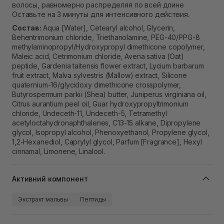
волосы, равномерно распределяя по всей длине
Оставьте на 3 минуты для интенсивного действия.
Состав:
Aqua [Water], Cetearyl alcohol, Glycerin,
Behentrimonium chloride, Triethanolamine, PEG-40/PPG-8
methylaminopropyl/Hydroxypropyl dimethicone copolymer,
Maleic acid, Cetrimonium chloride, Avena sativa (Oat)
peptide, Gardenia taitensis flower extract, Lycium barbarum
fruit extract, Malva sylvestris (Mallow) extract, Silicone
quaternium-16/glycidoxy dimethicone crosspolymer,
Butyrospermum parkii (Shea) butter, Juniperus virginiana oil,
Citrus aurantium peel oil, Guar hydroxypropyltrimonium
chloride, Undeceth-11, Undeceth-5, Tetramethyl
acetyloctahydronaphthalenes, C13-15 alkane, Dipropylene
glycol, Isopropyl alcohol, Phenoxyethanol, Propylene glycol,
1,2-Hexanediol, Caprylyl glycol, Parfum [Fragrance], Hexyl
cinnamal, Limonene, Linalool.
Активний компонент
Экстракт мальвы
Пептиды