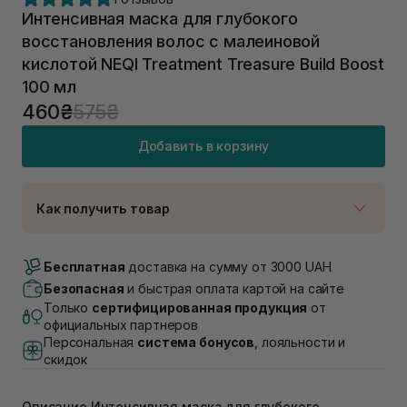
Интенсивная маска для глубокого
восстановления волос с малеиновой
кислотой NEQI Treatment Treasure Build Boost
100 мл
460₴
575₴
Добавить в корзину
Как получить товар
Доставка Новой Почтой
Нет в наличии!
Бесплатная
доставка на сумму от 3000 UAH
Самовывоз г. Луцк, Винниченка 4
Безопасная
и быстрая оплата картой на сайте
В наличии
Только
сертифицированная продукция
от
Самовывоз г. Львов, ул. Академика Подстригача,
официальных партнеров
1В (Duck's Lake)
Персональная
система бонусов
, лояльности и
Нет в наличии!
скидок
Самовывоз Львов (Ивана Франко 36)
Нет в наличии!
Самовывоз г. Львов ул. Степана Бандеры 43
Описание Интенсивная маска для глубокого