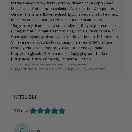
methylaminopropyl/Hydroxypropyl dimethicone copolymer,
Maleic acid, Cetrimonium chloride, Avena sativa (Oat) peptide,
Gardenia taitensis flower extract, Lycium barbarum fruit extract,
Malva sylvestris (Mallow) extract, Silicone quaternium-
16/glycidoxy dimethicone crosspolymer, Butyrospermum parkii
(Shea) butter, Juniperus virginiana oil, Citrus aurantium peel oil,
Guar hydroxypropyltrimonium chloride, Undeceth-11, Undeceth-
5, Tetramethyl acetyloctahydronaphthalenes, C13-15 alkane,
Dipropylene glycol, Isopropyl alcohol, Phenoxyethanol,
Propylene glycol, 1,2-Hexanediol, Caprylyl glycol, Parfum
[Fragrance], Hexyl cinnamal, Limonene, Linalool.
Состав средства может изменяться производителем.
Перед использованием ознакомьтесь с информацией на упаковке.
Отзывы
1 Отзыв
Д
Діана