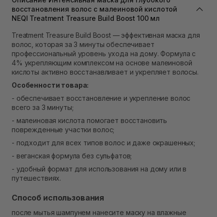
восстановления волос с малеиновой кислотой
В наличии
NEQI Treatment Treasure Build Boost 100 мл
Самовывоз Ровно
В наличии
Treatment Treasure Build Boost — эффективная маска для
Самовывоз г. Ровно, ул. Кулика и Гудачека 23 (ТЦ
волос, которая за 3 минуты обеспечивает
Экватор)
профессиональный уровень ухода на дому. Формула с
Нет в наличии!
4% укрепляющим комплексом на основе малеиновой
кислоты активно восстанавливает и укрепляет волосы.
Особенности товара:
- обеспечивает восстановление и укрепление волос
всего за 3 минуты;
- малеиновая кислота помогает восстановить
поврежденные участки волос;
- подходит для всех типов волос и даже окрашенных;
- веганская формула без сульфатов;
- удобный формат для использования на дому или в
путешествиях.
Способ использования
после мытья шампунем нанесите маску на влажные