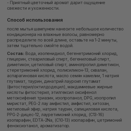
- Приятный цветочный аромат дарит ощущение
свежести и ухоженности.
Способ использования
после мытья шампунем нанесите небольшое количество
кондиционера на влажные волосы, равномерно
распределите по всей длине, оставьте на 1-2 минуты,
затем тщательно смойте водой.
Состав:
Вода, изопенидиол, бегенетримоний хлорид,
глицерин, стеариловый спирт, бегениловый спирт,
диметикон, цетиловый спирт, аминопропил диметикон,
стеретримоний хлорид, полисиликон-13, сквалан,
аспарагиновая кислота, масло семян камелии, 1 натрия
глутамат, таурин, динатрий лауроил глутамат
(фитостерил/октилдодецил), макдамиевые жирные
кислоты фитостерил, этилгексил оксифенол
метоксифенил триазин, изопропанол, DPG, изопропил
миристат, PEG-2 лау амфистил, амфистил, хитозан,
метиловый эфир, натрия таурин, салициловая кислота,
PPG-2-дицес-12, лауретимоний хлорид, (C13-16)
изопарафин, EDTA-2Na, (C10-13) изопарафин, цетримоний
феноксиэтанол, ароматизатор.