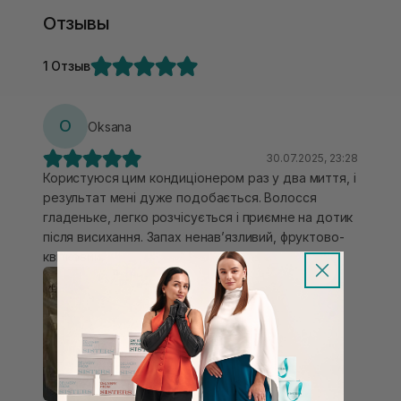
Отзывы
1 Отзыв
O
Oksana
30.07.2025, 23:28
Користуюся цим кондиціонером раз у два миття, і
результат мені дуже подобається. Волосся
гладеньке, легко розчісується і приємне на дотик
після висихання. Запах ненавʼязливий, фруктово-
квітковий.