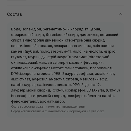
Состав
Вода, ізопенідіол, бегенетрімоній хлорид, гліцерин,
стеариловий спирт, бегеніловий спирт, диметикон, цетиловий
спирт, амінопропіл диметикон, стеретримоній хлорид,
полісилікон-13, сквалан, аспарагінова кислота, олія насіння
камелії (цубакі), полікуатерніум-11, молочна кислота, натрію
глутамат, таурин, динатрій лауроїл глутамат (фітостерил/
октилдодецил), макдамієві жирні кислоти фітостерил,
етилгексил оксифенол метоксіфеніл триазин, ізопропанол,
DPG, ізопропіл міристат, PEG-2 лаурат, амфістат, амфістилат,
амфістилат, амфістил, амфістил, хітозан, метиловий ефір,
натрію таурин, саліцилова кислота, PPG-2-діцес-12,
лауретрімоній хлорид, (C13-16) ізопарафін, EDTA-2Na, (C10-13)
ізопарафін, цетримоній хлорид, токоферол, бензоат натрію,
феноксиетанол, ароматизатор.
Состав средства может изменяться производителем.
Перед использованием ознакомьтесь с информацией на упаковке.