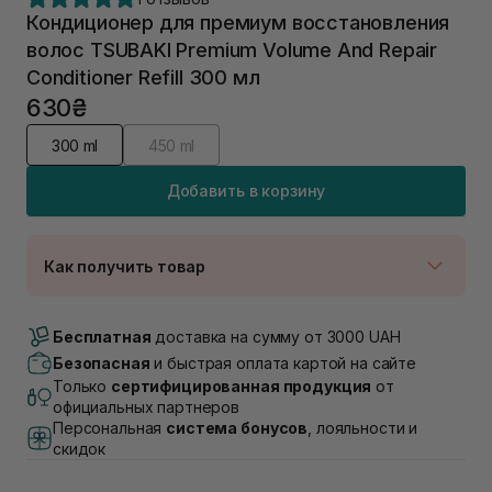
Кондиционер для премиум восстановления
волос TSUBAKI Premium Volume And Repair
Conditioner Refill 300 мл
630₴
300 ml
450 ml
Добавить в корзину
Как получить товар
Доставка Новой Почтой
Нет в наличии!
Бесплатная
доставка на сумму от 3000 UAH
Самовывоз г. Луцк, Винниченка 4
Безопасная
и быстрая оплата картой на сайте
В наличии
Только
сертифицированная продукция
от
Самовывоз г. Львов, ул. Академика Подстригача,
официальных партнеров
1В (Duck's Lake)
Персональная
система бонусов
, лояльности и
Нет в наличии!
скидок
Самовывоз Львов (Ивана Франко 36)
В наличии