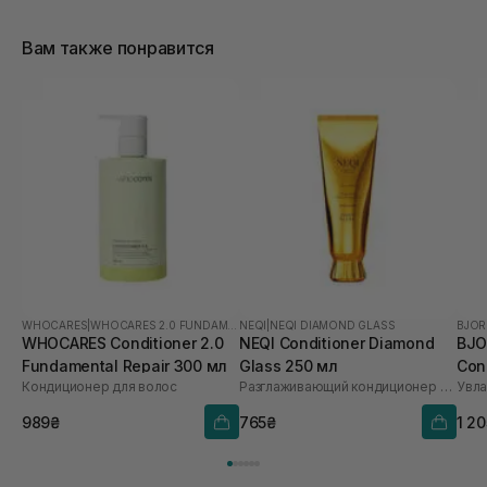
Вам также понравится
WHOCARES
|
WHOCARES 2.0 FUNDAMENTAL
NEQI
|
NEQI DIAMOND GLASS
BJOR
WHOCARES Conditioner 2.0
NEQI Conditioner Diamond
BJO
Fundamental Repair 300 мл
Glass 250 мл
Con
Кондиционер для волос
Разглаживающий кондиционер для волос
989₴
765₴
1 2