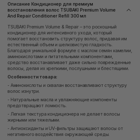
Самовывоз г. Львов ул. Степана Бандеры 43
Описание Кондиционер для премиум
восстановления волос TSUBAKI Premium Volume
В наличии
And Repair Conditioner Refill 300 мл
Самовывоз Ровно
В наличии
TSUBAKI Premium Volume & Repair – это роскошный
Самовывоз г. Ровно, ул. Кулика и Гудачека 23 (ТЦ
кондиционер для интенсивного ухода, который
Экватор)
помогает восстановить структуру волос, придавая им
Нет в наличии!
естественный объем и шелковистую гладкость.
Благодаря уникальной формуле с маслом семян камелии,
аминокислотами и питательными компонентами,
средство восстанавливает даже сильно поврежденные
волосы, делая их крепкими, послушными и блестящими.
Особенности товара:
- Аминокислоты и сквалан восстанавливают структуру
волос изнутри.
- Натуральные масла и увлажняющие компоненты
предотвращают ломкость.
- Легкая текстура кондиционера не делает волосы
жирными или тяжелыми.
- Антиоксиданты и UV-фильтры защищают волосы от
негативного воздействия окружающей среды.