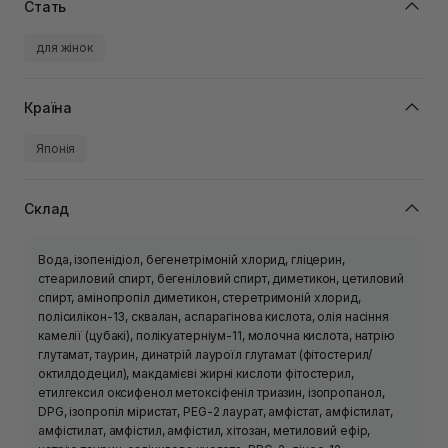
Стать
для жінок
Країна
Японія
Склад
Вода, ізопенідіол, бегенетрімоній хлорид, гліцерин,
стеариловий спирт, бегеніловий спирт, диметикон, цетиловий
спирт, амінопропіл диметикон, стеретримоній хлорид,
полісилікон-13, сквалан, аспарагінова кислота, олія насіння
камелії (цубакі), полікуатерніум-11, молочна кислота, натрію
глутамат, таурин, динатрій лауроїл глутамат (фітостерил/
октилдодецил), макдамієві жирні кислоти фітостерил,
етилгексил оксифенол метоксіфеніл триазин, ізопропанол,
DPG, ізопропіл міристат, PEG-2 лаурат, амфістат, амфістилат,
амфістилат, амфістил, амфістил, хітозан, метиловий ефір,