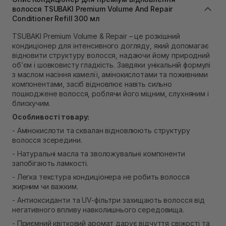
Самовивіз м. Львів, вул. Степана Бандери 45
волосся TSUBAKI Premium Volume And Repair
В наявності
Conditioner Refill 300 мл
Самовивіз м. Рівне, вул. 16-го Липня, 15
TSUBAKI Premium Volume & Repair – це розкішний
В наявності
кондиціонер для інтенсивного догляду, який допомагає
Самовивіз м. Рівне, вул. Кулика і Гудачека 23 (ТЦ
відновити структуру волосся, надаючи йому природний
Екватор)
об’єм і шовковисту гладкість. Завдяки унікальній формулі
Немає в наявності!
з маслом насіння камелії, амінокислотами та поживними
компонентами, засіб відновлює навіть сильно
пошкоджене волосся, роблячи його міцним, слухняним і
блискучим.
Особливості товару:
- Амінокислоти та сквалан відновлюють структуру
волосся зсередини.
- Натуральні масла та зволожувальні компоненти
запобігають ламкості.
- Легка текстура кондиціонера не робить волосся
жирним чи важким.
- Антиоксиданти та UV-фільтри захищають волосся від
негативного впливу навколишнього середовища.
- Приємний квітковий аромат дарує відчуття свіжості та