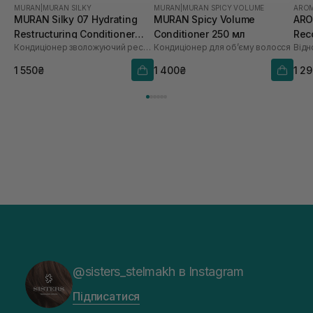
MURAN
|
MURAN SILKY
MURAN
|
MURAN SPICY VOLUME
ARO
MURAN Silky 07 Hydrating
MURAN Spicy Volume
ARO
Restructuring Conditioner
Conditioner 250 мл
Rec
Кондиціонер зволожуючий реструктуруючий для волосся
Кондиціонер для об’єму волосся
250 мл
1 550₴
1 400₴
1 2
@sisters_stelmakh в Instagram
Підписатися