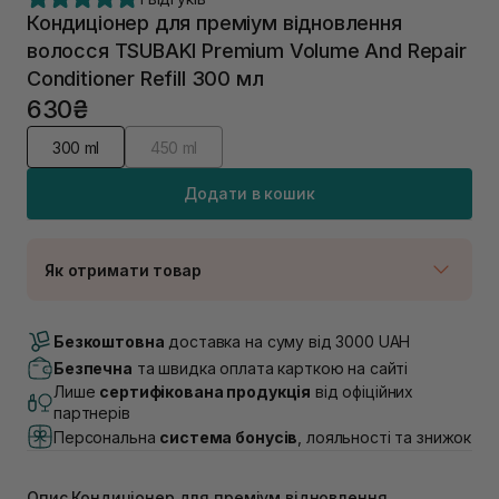
Кондиціонер для преміум відновлення
волосся TSUBAKI Premium Volume And Repair
Conditioner Refill 300 мл
630₴
300 ml
450 ml
Додати в кошик
Як отримати товар
Доставка Новою Поштою
Немає в наявності!
Безкоштовна
доставка на суму від 3000 UAH
Самовивіз м. Луцьк, вул. Винниченка 4
Безпечна
та швидка оплата карткою на сайті
В наявності
Лише
сертифікована продукція
від офіційних
Самовивіз м. Львів, вул. Академіка Підстригача, 1В
партнерів
(Duck’s Lake)
Персональна
система бонусів
, лояльності та знижок
Немає в наявності!
Самовивіз м. Львів, вул. Івана Франка 36
В наявності
Опис Кондиціонер для преміум відновлення