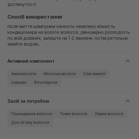
доглянутості.
Спосіб використання
після миття шампунем нанесіть невелику кількість
кондиціонера на вологе волосся, рівномірно розподіліть
по всій довжині, залиште на 1-2 хвилини, потім ретельно
змийте водою.
Активний компонент
Амінокислоти
Молочна кислота
Олія камелії
Сквалан
Фітостероли
Засіб за потребою
Пошкоджене волосся
Тонке волосся
Ламке волосся
Для обʼєму волосся