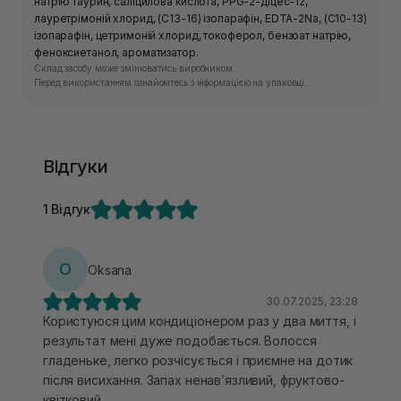
натрію таурин, саліцилова кислота, PPG-2-діцес-12,
лауретрімоній хлорид, (C13-16) ізопарафін, EDTA-2Na, (C10-13)
ізопарафін, цетримоній хлорид, токоферол, бензоат натрію,
феноксиетанол, ароматизатор.
Склад засобу може змінюватись виробником.
Перед використанням ознайомтесь з інформацією на упаковці.
Відгуки
1 Відгук
O
Oksana
30.07.2025, 23:28
Користуюся цим кондиціонером раз у два миття, і
результат мені дуже подобається. Волосся
гладеньке, легко розчісується і приємне на дотик
після висихання. Запах ненавʼязливий, фруктово-
квітковий.