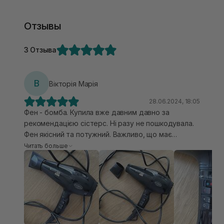
Отзывы
3 Отзыва
В
Вікторія Марія
28.06.2024, 18:05
Фен - бомба. Купила вже давним давно за
рекомендацією сістерс. Ні разу не пошкодувала.
Фен якісний та потужний. Важливо, що має
технологію іонізації, яка дійсно зменшує
Читать больше
електризацію волосся. Мотор( двигун ) фену
знаю, такий самий як і фенах бейбеліс, але ціна
приємніша, і фен нічим не гірший. Він не дуже
важкий, тобто не супер легкий, але і не важкий,
зручно тримати під час сушки. Волосся висушує
доволі швидко, але в мене тонке волосся, я сушу
на найслабшому режимі, щоб не пересушувати