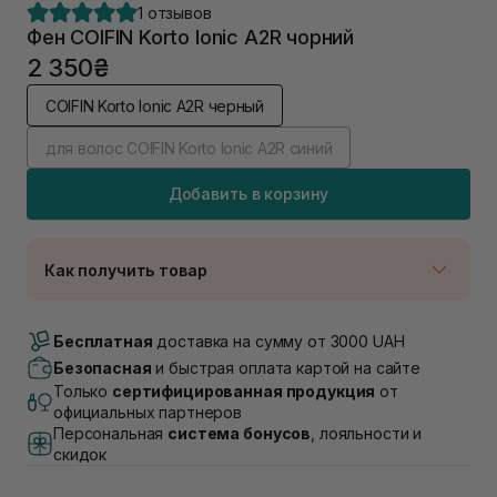
1 отзывов
Фен COIFIN Korto Ionic A2R чорний
2 350₴
COIFIN Korto Ionic A2R черный
для волос COIFIN Korto Ionic A2R синий
Добавить в корзину
Как получить товар
Доставка Новой Почтой
В наличии
Бесплатная
доставка на сумму от 3000 UAH
Самовывоз г. Луцк, Винниченка 4
Безопасная
и быстрая оплата картой на сайте
В наличии
Только
сертифицированная продукция
от
Самовывоз г. Львов, ул. Академика Подстригача,
официальных партнеров
1В (Duck's Lake)
Персональная
система бонусов
, лояльности и
В наличии
скидок
Самовывоз Львов (Ивана Франко 36)
В наличии