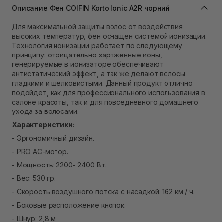
Описание Фен COIFIN Korto Ionic A2R чорний
Самовывоз г. Львов ул. Степана Бандеры 43
В наличии
Для максимальной защиты волос от воздействия
Самовывоз Ровно
высоких температур, фен оснащен системой ионизации.
В наличии
Технология ионизации работает по следующему
Самовывоз г. Ровно, ул. Кулика и Гудачека 23 (ТЦ
принципу: отрицательно заряженные ионы,
Экватор)
генерируемые в ионизаторе обеспечивают
В наличии
антистатический эффект, а так же делают волосы
гладкими и шелковистыми. Данный продукт отлично
подойдет, как для профессионального использования в
салоне красоты, так и для повседневного домашнего
ухода за волосами.
Характеристики:
- Эргономичный дизайн.
- PRO AC-мотор.
- Мощность: 2200- 2400 Вт.
- Вес: 530 гр.
- Скорость воздушного потока с насадкой: 162 км / ч.
- Боковые расположение кнопок.
- Шнур: 2,8 м.