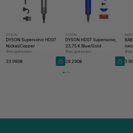
DYSON
DYSON
BABY
DYSON Supersonic HD07
DYSON HD07 Supersonic,
BAB
Nickel/Copper
23,75 K Blue/Gold
Ion
Фен для волос
Фен для волос
Фен 
23 990₴
28 290₴
3 9