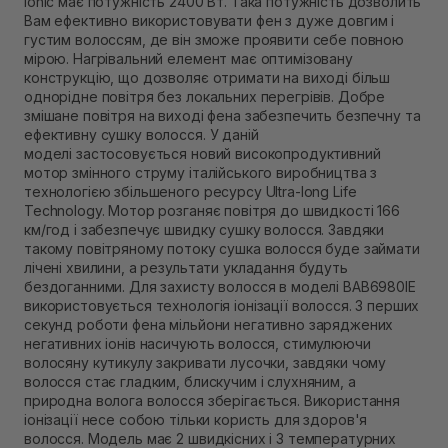
Ionic має потужність 2400 Вт. Така потужність дозволить
В наявності
Вам ефективно використовувати фен з дуже довгим і
Самовивіз м. Рівне, вул. Кулика і Гудачека 23 (ТЦ
густим волоссям, де він зможе проявити себе повною
Екватор)
мірою. Нагрівальний елемент має оптимізовану
В наявності
конструкцію, що дозволяє отримати на виході більш
однорідне повітря без локальних перегрівів. Добре
змішане повітря на виході фена забезпечить безпечну та
ефективну сушку волосся. У даній
моделі застосовується новий високопродуктивний
мотор змінного струму італійського виробництва з
технологією збільшеного ресурсу Ultra-long Life
Technology. Мотор розганяє повітря до швидкості 166
км/год і забезпечує швидку сушку волосся. Завдяки
такому повітряному потоку сушка волосся буде займати
лічені хвилини, а результати укладання будуть
бездоганними. Для захисту волосся в моделі BAB6980IE
використовується технологія іонізації волосся. З перших
секунд роботи фена мільйони негативно заряджених
негативних іонів насичують волосся, стимулюючи
волосяну кутикулу закривати лусочки, завдяки чому
волосся стає гладким, блискучим і слухняним, а
природна волога волосся зберігається. Використання
іонізації несе собою тільки користь для здоров'я
волосся. Модель має 2 швидкісних і 3 температурних