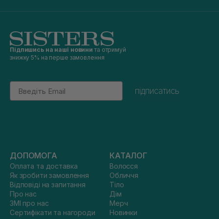
Підпишись на наші новини
та отримуй
знижку 5% на перше замовлення
Email
підписатись
ДОПОМОГА
КАТАЛОГ
Оплата та доставка
Волосся
Як зробити замовлення
Обличчя
Відповіді на запитання
Тіло
Про нас
Дім
ЗМІ про нас
Мерч
Сертифікати та нагороди
Новинки