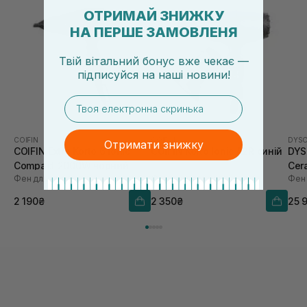
ОТРИМАЙ ЗНИЖКУ
НА ПЕРШЕ ЗАМОВЛЕНЯ
Твій вітальний бонус вже чекає —
підписуйся
на
наші новини!
email
COIFIN
COIFIN
DYS
Отримати знижку
COIFIN Extra Korto 6 Ionic
COIFIN Korto Ionic A2R синій
DYS
Compact 2000W чорний
Cer
Фен для волосся
Фен для волосся
Фен
2 190₴
2 350₴
25 