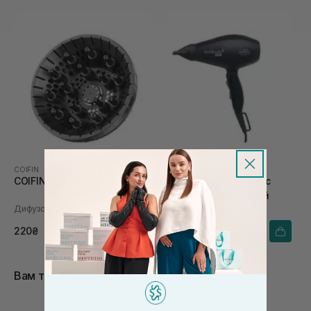
COIFIN
COIFIN
COIFIN тип 2
COIFIN Extra Korto 6 Ionic
Compact 2000W чорний
Дифузор для фена
Фен для волосся
220₴
2 190₴
Вам також сподобається