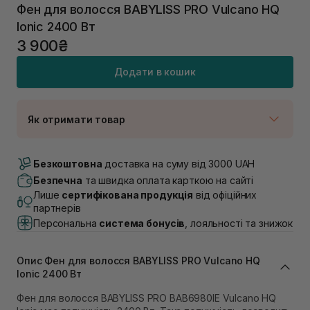
Фен для волосся BABYLISS PRO Vulcano HQ
Ionic 2400 Вт
3 900₴
Додати в кошик
Як отримати товар
Доставка Новою Поштою
В наявності
Безкоштовна
доставка на суму від 3000 UAH
Самовивіз м. Луцьк, вул. Винниченка 4
Безпечна
та швидка оплата карткою на сайті
В наявності
Лише
сертифікована продукція
від офіційних
Самовивіз м. Львів, вул. Академіка Підстригача, 1В
партнерів
(Duck’s Lake)
Персональна
система бонусів
, лояльності та знижок
Немає в наявності!
Самовивіз м. Львів, вул. Івана Франка 36
В наявності
Опис Фен для волосся BABYLISS PRO Vulcano HQ
Самовивіз м. Львів, вул. Степана Бандери 45
Ionic 2400 Вт
В наявності
Фен для волосся BABYLISS PRO BAB6980IE Vulcano HQ
Самовивіз м. Рівне, вул. 16-го Липня, 15