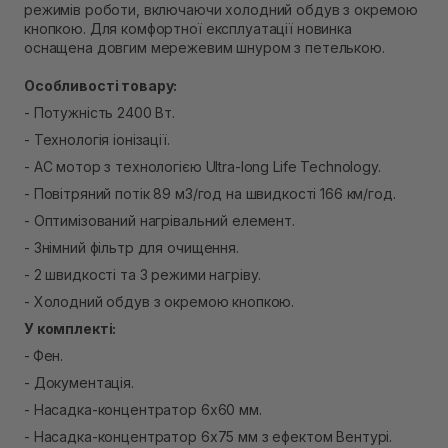
режимів роботи, включаючи холодний обдув з окремою
кнопкою. Для комфортної експлуатації новинка
оснащена довгим мережевим шнуром з петелькою.
Особливості товару:
- Потужність 2400 Вт.
- Технологія іонізації.
- AC мотор з технологією Ultra-long Life Technology.
- Повітряний потік 89 м3/год на швидкості 166 км/год.
- Оптимізований нагрівальний елемент.
- Знімний фільтр для очищення.
- 2 швидкості та 3 режими нагріву.
- Холодний обдув з окремою кнопкою.
У комплекті:
-
Фен.
- Документація.
- Насадка-концентратор 6x60 мм.
- Насадка-концентратор 6x75 мм з ефектом Вентурі.