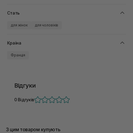
Стать
для жінок
для чоловіків
Країна
Франція
Відгуки
0 Відгуків
З цим товаром купують