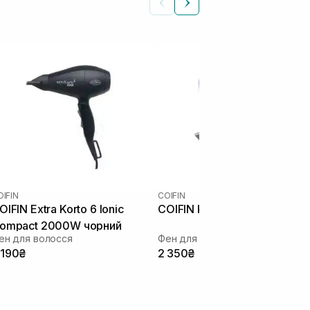
OIFIN
COIFIN
OIFIN Extra Korto 6 Ionic
COIFIN Korto Ionic A2R синій
ompact 2000W чорний
ен для волосся
Фен для волосся
 190₴
2 350₴