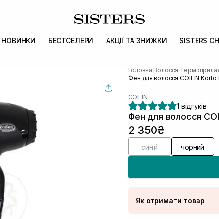
НОВИНКИ
БЕСТСЕЛЕРИ
АКЦІЇ ТА ЗНИЖКИ
SISTERS CH
Головна
Волосся
Термоприлад
|
|
Фен для волосся COIFIN Korto 
COIFIN
1 відгуків
Фен для волосся COIF
2 350₴
синій
чорний
Як отримати товар