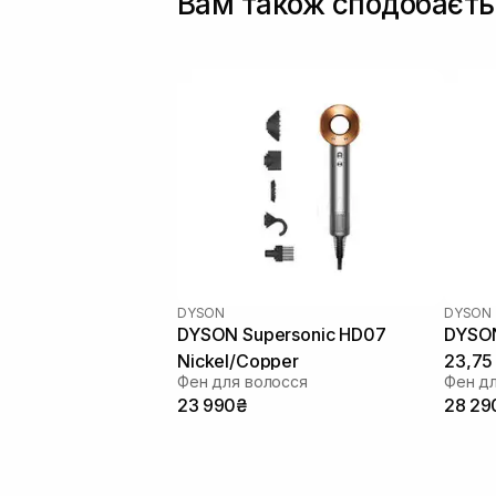
Вам також сподобаєть
DYSON
DYSON
DYSON Supersonic HD07
DYSON
Nickel/Copper
23,75
Фен для волосся
Фен д
23 990₴
28 29