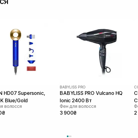
ся
BABYLISS PRO
C
 HD07 Supersonic,
BABYLISS PRO Vulcano HQ
C
 K Blue/Gold
Ionic 2400 Вт
C
ля волосся
Фен для волосся
Ф
0₴
3 900₴
2