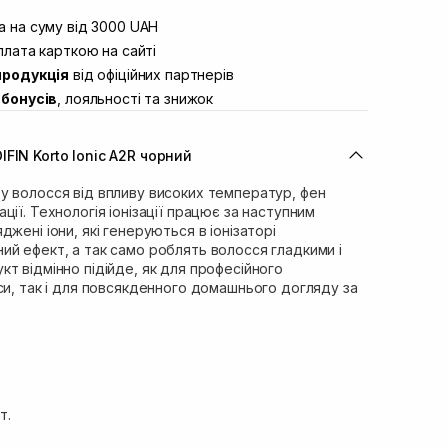
штою
В наявності
вул. Винниченка 4
 на суму від 3000 UAH
В наявності
ул. Академіка Підстригача, 1В (Duck’s
лата карткою на сайті
В наявності
продукція
від офіційних партнерів
ул. Івана Франка 36
В наявності
бонусів
, лояльності та знижок
вул. Степана Бандери 45
В наявності
л. 16-го Липня, 15
В наявності
FIN Korto Ionic A2R чорний
ул. Кулика і Гудачека 23 (ТЦ Екватор)
В наявності
у волосся від впливу високих температур, фен
ції. Технологія іонізації працює за наступним
жені іони, які генеруються в іонізаторі
й ефект, а так само роблять волосся гладкими і
т відмінно підійде, як для професійного
си, так і для повсякденного домашнього догляду за
т.