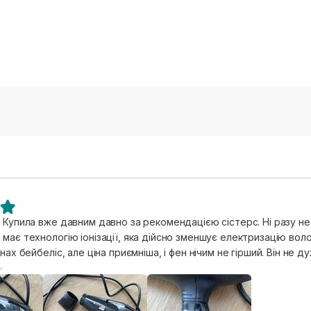
 Купила вже давним давно за рекомендацією сістерс. Ні разу не
має технологію іонізації, яка дійсно зменшує електризацію воло
енах бейбеліс, але ціна приємніша, і фен нічим не гірший. Він не д
ручно тримати під час сушки. Волосся висушує доволі швидко, а
 режимі, щоб не пересушувати волосину та шкіру голови. Я ним
ності, та перемикач на холодне повітря, і мінус для мене, що 