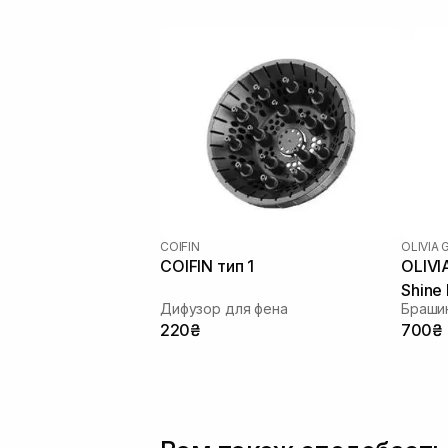
COIFIN
OLIVIA
COIFIN тип 1
OLIVI
Shine
Дифузор для фена
Брашин
220₴
700₴