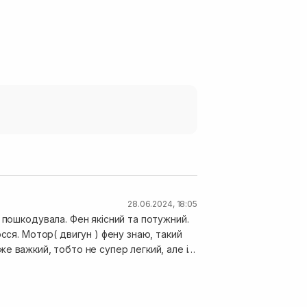
28.06.2024, 18:05
 пошкодувала. Фен якісний та потужний.
сся. Мотор( двигун ) фену знаю, такий
уже важкий, тобто не супер легкий, але і
ле в мене тонке волосся, я сушу на
 вже два роки користуюсь. Має два
під час вмикання холодного потоку