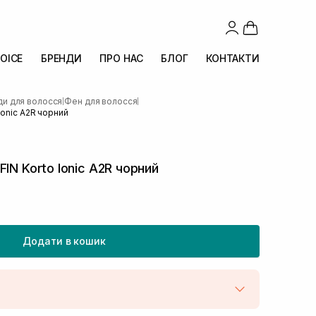
OICE
БРЕНДИ
ПРО НАС
БЛОГ
КОНТАКТИ
и для волосся
Фен для волосся
|
|
Ionic A2R чорний
IN Korto Ionic A2R чорний
Додати в кошик