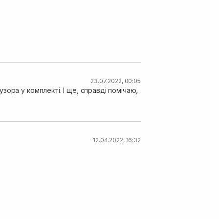
ширша та вужча. Нещодавно їздила на
люс , що довгий шнур. Я ним дуже
йним. Тому на 8 березня придбала мамі,
23.07.2022, 00:05
ора у комплекті. І ще, справді помічаю,
12.04.2022, 16:32