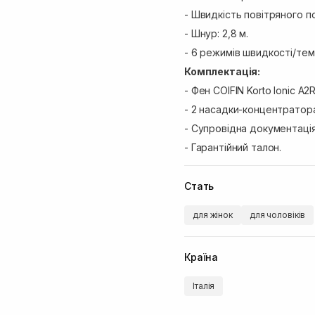
- Швидкість повітряного по
- Шнур: 2,8 м.
- 6 режимів швидкості/те
Комплектація:
- Фен COIFIN Korto Ionic A2
- 2 насадки-концентратор
- Супровідна документація
- Гарантійний талон.
Стать
для жінок
для чоловіків
Країна
Італія