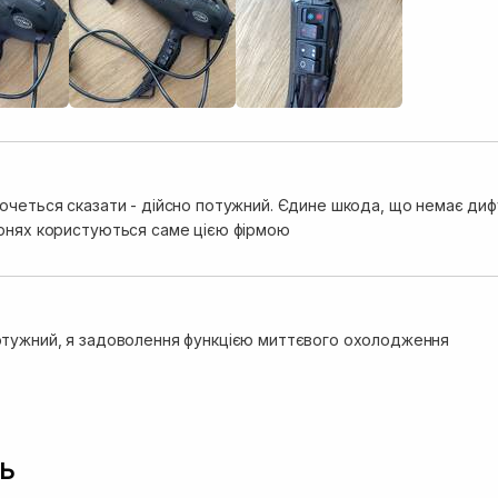
ібно кнопку тримати, це не зручно. Має в наборі дві насадки, 
і ці фени готельні просто жах, мала нарешті з чим порівняти. Великий п
ціна-якість просто супер. Я б назвала цей фен робочим та наді
їй сподобався.
четься сказати - дійсно потужний. Єдине шкода, що немає дифуз
рнях користуються саме цією фірмою
тужний, я задоволення функцією миттєвого охолодження
ь