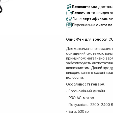
Доставка Новою По
Безкоштовна
Самовивіз м. Луцьк, 
доставка
Самовивіз м. Львів, в
Безпечна
та швидка оп
Lake)
Лише
сертифікована 
Самовивіз м. Львів, в
Персональна
система 
Самовивіз м. Львів, 
Самовивіз м. Рівне, ву
Опис Фен для волосся COI
Самовивіз м. Рівне, в
Для максимального захист
оснащений системою іоніза
принципом: негативно заряд
забезпечують антистатични
шовковистим. Даний продук
використання в салоні кра
волоссям.
Особливості товару:
- Ергономічний дизайн.
- PRO AC-мотор.
- Потужність: 2200- 2400 В
- Вага: 530 гр.