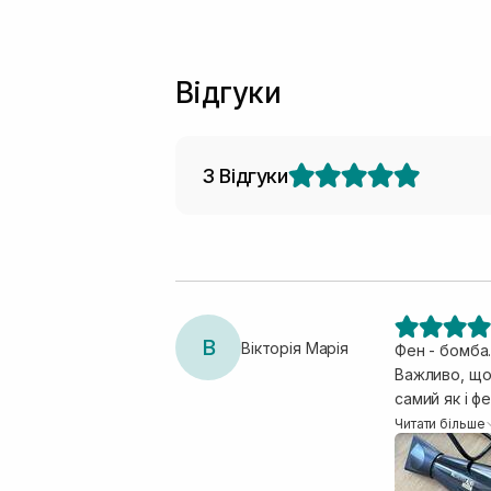
Відгуки
3 Відгуки
В
Вікторія Марія
Фен - бомба.
Важливо, що 
самий як і ф
не важкий, з
Читати більше
найслабшому
режими потуж