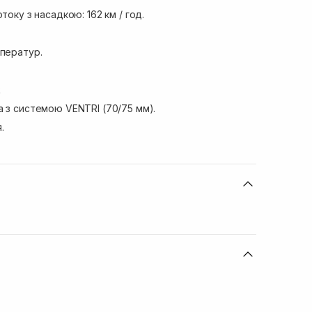
току з насадкою: 162 км / год.
мператур.
R
а з системою VENTRI (70/75 мм).
.