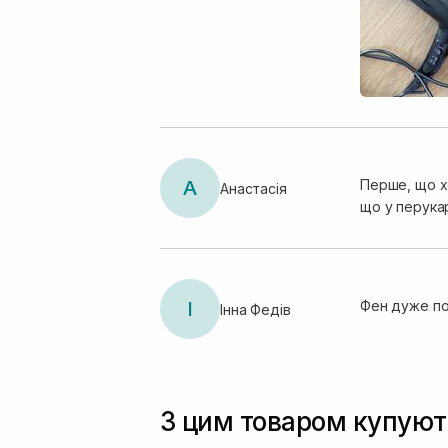
повітря потр
відпочинок , 
задоволена, 
також дуже 
А
Перше, що хо
Анастасія
що у перука
І
Фен дуже по
Інна Федів
З цим товаром купуют