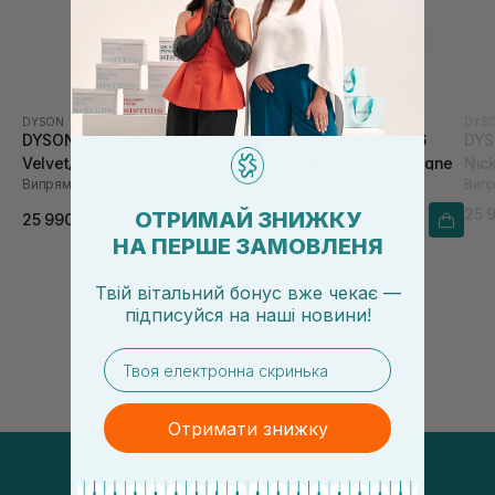
DYSON
DYSON
DYS
DYSON Airstrait HT01 Red
DYSON Supersonic HD16
DYSO
Velvet/Gold
Amber Silk/Pink Champagne
Nic
Випрямляч для волосся
Фен
Випр
25 
ОТРИМАЙ ЗНИЖКУ
25 990₴
25 990₴
НА ПЕРШЕ ЗАМОВЛЕНЯ
Твій вітальний бонус вже чекає —
підписуйся
на
наші новини!
email
Отримати знижку