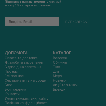
Підпишись на наші новини
та отримуй
знижку 5% на перше замовлення
Email
підписатись
ДОПОМОГА
КАТАЛОГ
Оплата та доставка
Волосся
Як зробити замовлення
Обличчя
Відповіді на запитання
Тіло
Про нас
Дім
ЗМІ про нас
Мерч
Сертифікати та нагороди
Новинки
Блог
Акції та знижки
Бюті словник
Бренди
Контакти
Умови використання сайту
Політика конфіденційності