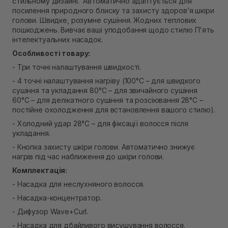
стильному дизайні. Автоматично адаптується для
В наявності
посилення природного блиску та захисту здоров’я шкіри
Самовивіз м. Рівне, вул. Кулика і Гудачека 23 (ТЦ
голови. Швидке, розумне сушіння. Жодних теплових
Екватор)
пошкоджень. Вивчає ваші уподобання щодо стилю П'ять
Немає в наявності!
інтелектуальних насадок.
Особливості товару:
- Три точні налаштування швидкості.
- 4 точні налаштування нагріву (100°C – для швидкого
сушіння та укладання 80°C – для звичайного сушіння
60°C – для делікатного сушіння та розсіювання 28°C –
постійне охолодження для встановлення вашого стилю).
- Холодний удар 28°C – для фіксації волосся після
укладання.
- Кнопка захисту шкіри голови. Автоматично знижує
нагрів під час наближення до шкіри голови.
Комплектація:
- Насадка для неслухняного волосся.
- Насадка-концентратор.
- Дифузор Wave+Curl.
- Насадка для дбайливого висушування волосся.