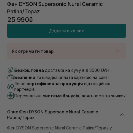
Фен DYSON Supersonic Nural Ceramic
Patina/Topaz
25 990₴
Додати в кошик
Як отримати товар
Доставка Новою Поштою
Немає в наявності!
Безкоштовна
доставка на суму від 3000 UAH
Самовивіз м. Луцьк, вул. Винниченка 4
Безпечна
та швидка оплата карткою на сайті
В наявності
Лише
сертифікована продукція
від офіційних
Самовивіз м. Львів, вул. Академіка Підстригача, 1В
партнерів
(Duck’s Lake)
Персональна
система бонусів
, лояльності та знижок
Немає в наявності!
Самовивіз м. Львів, вул. Івана Франка 36
В наявності
Опис Фен DYSON Supersonic Nural Ceramic
Самовивіз м. Львів, вул. Степана Бандери 45
Patina/Topaz
В наявності
Фен DYSON Supersonic Nural Ceramic Patina/Topaz у
Самовивіз м. Рівне, вул. 16-го Липня, 15