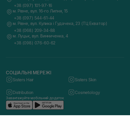
+38 (097) 101-97-16
м. Рівне, вул. 16-го Липня, 15
+38 (097) 544-61-44
м. Рівне, вул. Кулика і Гудачека, 23 (ТЦ Екватор)
+38 (068) 209-34-88
м. Луцьк, вул. Винниченка, 4
+38 (098) 076-60-62
СОЦІАЛЬНІ МЕРЕЖІ
Sisters Hair
Sisters Skin
Distribution
Cosmetology
Завантажуйте мобільний додаток