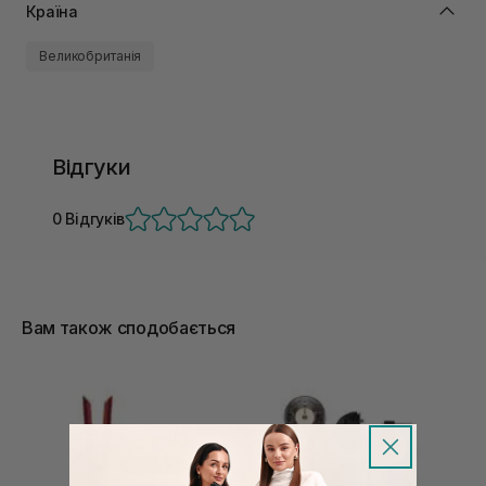
Країна
Великобританія
Відгуки
0 Відгуків
Вам також сподобається