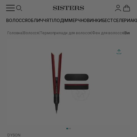
ВОЛОССЯ
ОБЛИЧЧЯ
ТІЛО
ДІМ
МЕРЧ
НОВИНКИ
БЕСТСЕЛЕРИ
АК
Головна
Волосся
Термоприлади для волосся
Фен для волосся
Випрям
|
|
|
|
DYSON