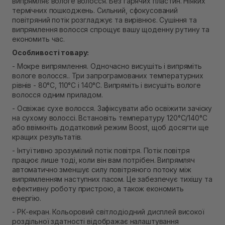
випрямляє вологе волосся. Без гарячих пластин. Ніяких
В наявності
термічних пошкоджень. Сильний, сфокусований
Самовивіз м. Рівне, вул. Кулика і Гудачека 23 (ТЦ
повітряний потік розгладжує та вирівнює. Сушіння та
Екватор)
випрямлення волосся спрощує вашу щоденну рутину та
Немає в наявності!
економить час.
Особливості товару:
- Мокре випрямлення. Одночасно висушіть і випряміть
вологе волосся.. Три запрограмованих температурних
рівнів - 80°C, 110°С і 140°С. Випряміть і висушіть вологе
волосся одним приладом.
- Освіжає сухе волосся. Зафіксувати або освіжити зачіску
на сухому волоссі. Встановіть температуру 120°С/140°С
або ввімкніть додатковий режим Boost, щоб досягти ще
кращих результатів.
- Інтуїтивно зрозумілий потік повітря. Потік повітря
працює лише тоді, коли він вам потрібен. Випрямляч
автоматично зменшує силу повітряного потоку між
випрямленням наступних пасом. Це забезпечує тихішу та
ефективну роботу пристрою, а також економить
енергію.
- РК-екран. Кольоровий світлодіодний дисплей високої
роздільної здатності відображає налаштування