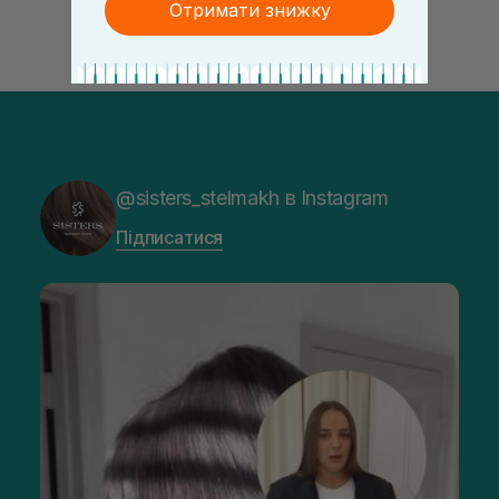
Отримати знижку
@sisters_stelmakh в Instagram
Підписатися