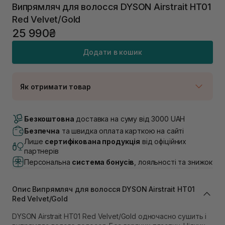
Випрямляч для волосся DYSON Airstrait HT01
Red Velvet/Gold
25 990₴
Додати в кошик
Як отримати товар
Доставка Новою Поштою
Немає в наявності!
Безкоштовна
доставка на суму від 3000 UAH
Самовивіз м. Луцьк, вул. Винниченка 4
Безпечна
та швидка оплата карткою на сайті
В наявності
Лише
сертифікована продукція
від офіційних
Самовивіз м. Львів, вул. Академіка Підстригача, 1В
партнерів
(Duck’s Lake)
Персональна
система бонусів
, лояльності та знижок
Немає в наявності!
Самовивіз м. Львів, вул. Івана Франка 36
Немає в наявності!
Опис Випрямляч для волосся DYSON Airstrait HT01
Самовивіз м. Львів, вул. Степана Бандери 45
Red Velvet/Gold
В наявності
Самовивіз м. Рівне, вул. 16-го Липня, 15
DYSON Airstrait HT01 Red Velvet/Gold одночасно сушить і