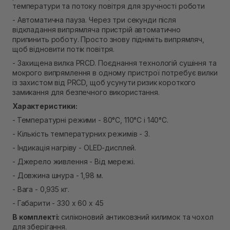
температури та потоку повітря для зручності роботи
- Автоматична пауза. Через три секунди після
відкладання випрямляча пристрій автоматично
припинить роботу. Просто знову підніміть випрямляч,
щоб відновити потік повітря.
- Захищена вилка PRCD. Поєднання технологій сушіння та
мокрого випрямлення в одному пристрої потребує вилки
із захистом від PRCD, щоб усунути ризик короткого
замикання для безпечного використання.
Характеристики:
-
Температурні режими - 80°C, 110°C і 140°C.
- Кількість температурних режимів - 3.
- Індикація нагріву - OLED-дисплей.
- Джерело живлення - Від мережі.
- Довжина шнура - 1,98 м.
- Вага - 0,935 кг.
- Габарити - 330 х 60 х 45
В комплекті:
силіконовий антиковзний килимок та чохол
для зберігання.