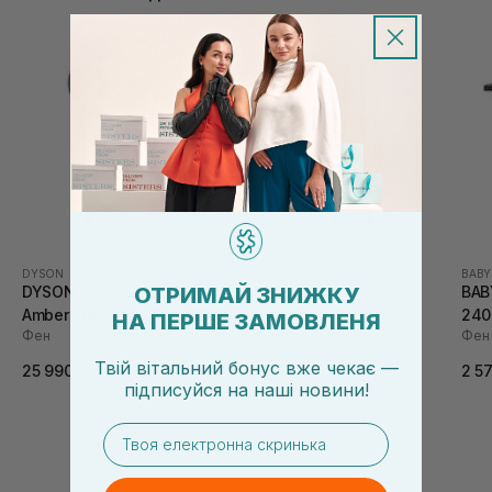
DYSON
DYSON
BABY
ОТРИМАЙ ЗНИЖКУ
DYSON Supersonic HD16
DYSON Airstrait
BAB
Amber Silk/Pink Champagne
Nickel/Copper
240
НА ПЕРШЕ ЗАМОВЛЕНЯ
Фен
Випрямляч для волосся
Фен 
25 990₴
Твій вітальний бонус вже чекає —
25 990₴
2 5
підписуйся
на
наші новини!
email