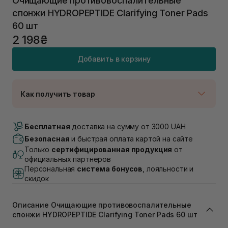
Очищающие противовоспалительные
спонжи HYDROPEPTIDE Clarifying Toner Pads
60 шт
2 198₴
Добавить в корзину
Как получить товар
Доставка Новой Почтой
В наличии
Бесплатная
доставка на сумму от 3000 UAH
Самовывоз г. Луцк, Винниченка 4
Безопасная
и быстрая оплата картой на сайте
Нет в наличии!
Только
сертифицированная продукция
от
Самовывоз г. Львов, ул. Академика Подстригача,
официальных партнеров
1В (Duck's Lake)
Персональная
система бонусов
, лояльности и
Нет в наличии!
скидок
Самовывоз Львов (Ивана Франко 36)
Нет в наличии!
Самовывоз г. Львов ул. Степана Бандеры 43
Описание Очищающие противовоспалительные
Нет в наличии!
спонжи HYDROPEPTIDE Clarifying Toner Pads 60 шт
Самовывоз Ровно