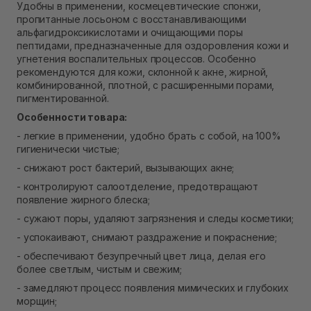
Удобны в применении, космецевтические спонжи,
В наличии
пропитанные лосьоном с восстанавливающими
Самовывоз г. Ровно, ул. Кулика и Гудачека 23 (ТЦ
альфагидроксикислотами и очищающими поры
Экватор)
пептидами, предназначенные для оздоровления кожи и
Нет в наличии!
угнетения воспалительных процессов. Особенно
рекомендуются для кожи, склонной к акне, жирной,
комбинированной, плотной, с расширенными порами,
пигментированной.
Особенности товара:
- легкие в применении, удобно брать с собой, на 100%
гигиенически чистые;
- снижают рост бактерий, вызывающих акне;
- контролируют салоотделение, предотвращают
появление жирного блеска;
- сужают поры, удаляют загрязнения и следы косметики;
- успокаивают, снимают раздражение и покраснение;
- обеспечивают безупречный цвет лица, делая его
более светлым, чистым и свежим;
- замедляют процесс появления мимических и глубоких
морщин;