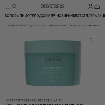
ВОЛОСЫ
ЛИЦО
ТЕЛО
ДОМ
МЕРЧ
НОВИНКИ
БЕСТСЕЛЛЕРЫ
АКЦ
Главная
Лицо
Средства для тонизации лица
Тонер-пады
Очищающие пр
|
|
|
|
HYDROPEPTIDE
|
HYDROPEPTIDE CLARIFY