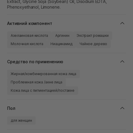
Extract, Glycine Soja (Soybean) Oil, Disodium EDTA,
Phenoxyethanol, Limonene.
Активний компонент
Азелаиновая кислота
Аргинин
Экстракт ромашки
Молочная кислота
Ниацинамид
Чайное дерево
Средство по применению
Жирная/комбинированная кожа лица
Проблемная кожа /акне лица
Кожа лица с пигментацией/постакне
Пол
для женщин