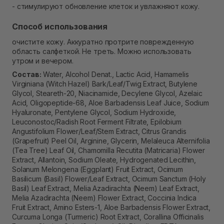
- стимулируют обновление клеток и увлажняют кожу.
Способ использования
очистите кожу. Аккуратно протрите поврежденную
область салфеткой. Не треть. Можно использовать
утром и вечером.
Состав:
Water, Alcohol Denat., Lactic Acid, Hamamelis
Virginiana (Witch Hazel) Bark/Leaf/Twig Extract, Butylene
Glycol, Steareth-20, Niacinamide, Decylene Glycol, Azelaic
Acid, Oligopeptide-68, Aloe Barbadensis Leaf Juice, Sodium
Hyaluronate, Pentylene Glycol, Sodium Hydroxide,
Leuconostoc/Radish Root Ferment Filtrate, Epilobium
Angustifolium Flower/Leaf/Stem Extract, Citrus Grandis
(Grapefruit) Peel Oil, Arginine, Glycerin, Melaleuca Alternifolia
(Tea Tree) Leaf Oil, Chamomilla Recutita (Matricaria) Flower
Extract, Allantoin, Sodium Oleate, Hydrogenated Lecithin,
Solanum Melongena (Eggplant) Fruit Extract, Ocimum
Basilicum (Basil) Flower/Leaf Extract, Ocimum Sanctum (Holy
Basil) Leaf Extract, Melia Azadirachta (Neem) Leaf Extract,
Melia Azadirachta (Neem) Flower Extract, Coccinia Indica
Fruit Extract, Amino Esters-1, Aloe Barbadensis Flower Extract,
Curcuma Longa (Turmeric) Root Extract, Corallina Officinalis