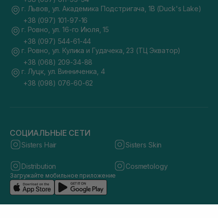
г. Львов, ул. Академика Подстригача, 1В (Duck's Lake)
+38 (097) 101-97-16
г. Ровно, ул. 16-го Июля, 15
+38 (097) 544-61-44
г. Ровно, ул. Кулика и Гудачека, 23 (ТЦ Экватор)
+38 (068) 209-34-88
г. Луцк, ул. Винниченка, 4
+38 (098) 076-60-62
СОЦИАЛЬНЫЕ СЕТИ
Sisters Hair
Sisters Skin
Distribution
Cosmetology
Загружайте мобильное приложение