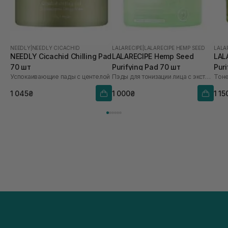
NEEDLY
|
NEEDLY CICACHID
LALARECIPE
|
LALARECIPE HEMP SEED
LALA
NEEDLY Cicachid Chilling Pad
LALARECIPE Hemp Seed
LAL
70 шт
Purifying Pad 70 шт
Pur
Успокаивающие пады с центелой
Пэды для тонизации лица с экстрактом конопля
Тоне
1 045₴
1 000₴
1 15