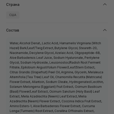
Страна
США
Состав
Water, Alcohol Denat., Lactic Acid, Hamamelis Virginiana (Witch
Hazel) Bark/Leaf/Twig Extract, Butylene Glycol, Steareth-20,
Niacinamide, Decylene Glycol, Azelaic Acid, Oligopeptide-68,
Aloe Barbadensis Leaf Juice, Sodium Hyaluronate, Pentylene
Glycol, Sodium Hydroxide, Leuconostoc/Radish Root Ferment
Filtrate, Epilobium Angustifolium Flower/Leaf/Stem Extract,
Citrus Grandis (Grapefruit) Peel Oil, Arginine, Glycerin, Melaleuca
Alternifolia (Tea Tree) Leaf Oil, Chamomilla Recutita (Matricaria)
Flower Extract, Allantoin, Sodium Oleate, Hydrogenated Lecithin,
Solanum Melongena (Eggplant) Fruit Extract, Ocimum Basilicum
(Basil) Flower/Leaf Extract, Ocimum Sanctum (Holy Basil) Leaf
Extract, Melia Azadirachta (Neem) Leaf Extract, Melia
Azadirachta (Neem) Flower Extract, Coccinia Indica Fruit Extract,
Amino Esters-1, Aloe Barbadensis Flower Extract, Curcuma
Longa (Turmeric) Root Extract, Corallina Officinalis Extract,