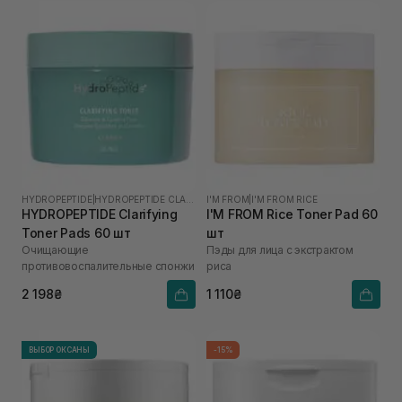
HYDROPEPTIDE
|
HYDROPEPTIDE CLARIFY
I'M FROM
|
I'M FROM RICE
HYDROPEPTIDE Clarifying
I'M FROM Rice Toner Pad 60
Toner Pads 60 шт
шт
Очищающие
Пэды для лица с экстрактом
противовоспалительные спонжи
риса
2 198₴
1 110₴
ВЫБОР ОКСАНЫ
-15%