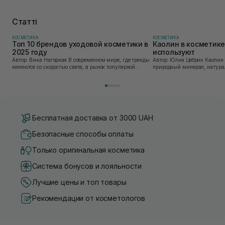
Статті
КОСМЕТИКА
КОСМЕТИКА
Топ 10 брендов уходовой косметики в
Каолин в косметике:
2025 году
используют
Автор: Вика Нагорная В современном мире, где тренды
Автор: Юлия Цебрик Каолин в косметологии – это
меняются со скоростью света, а рынок популярной
природный минерал, натурал
косметики переполнен новыми предложениями, выбор
имеет множество преимущес
средства для ухода становится настоящим вызовом....
головы, благодаря большому 
Бесплатная доставка от 3000 UAH
Безопасные способы оплаты
Только оригинальная косметика
Система бонусов и лояльности
Лучшие цены и топ товары
Рекомендации от косметологов