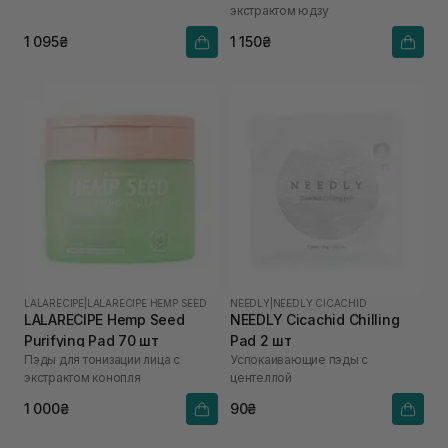
экстрактом юдзу
1 095₴
1 150₴
LALARECIPE
|
LALARECIPE HEMP SEED
NEEDLY
|
NEEDLY CICACHID
LALARECIPE Hemp Seed
NEEDLY Cicachid Chilling
Purifying Pad 70 шт
Pad 2 шт
Пэды для тонизации лица с
Успокаивающие пэды с
экстрактом конопля
центеллой
1 000₴
90₴