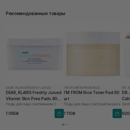
Рекомендованные товары
DEAR, KLAIRS
|
FRESHLY JUICED
I'M FROM
|
I'M FROM RICE
DR. 
DEAR, KLAIRS Freshly Juiced
I'M FROM Rice Toner Pad 60
DR. 
Vitamin Skin Prep Pads 80
шт
Cal
Пэды для лица с витамином C
Пэды для лица с экстрактом риса
шт
1 095₴
1 110₴
920