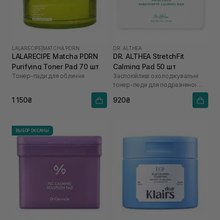
LALARECIPE
|
MATCHA PDRN
DR. ALTHEA
LALARECIPE Matcha PDRN
DR. ALTHEA StretchFit
Purifying Toner Pad 70 шт
Calming Pad 50 шт
Тонер-пади для обличчя
Заспокійливі охолоджувальні
тонер-педи для подразненої
шкіри
1 150₴
920₴
ВЫБОР ОКСАНЫ