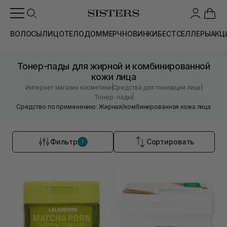
ВОЛОСЫ
ЛИЦО
ТЕЛО
ДОМ
МЕРЧ
НОВИНКИ
БЕСТСЕЛЛЕРЫ
АКЦ
Тонер-пады для жирной и комбинированной
кожи лица
|
|
Интернет магазин косметики
Средства для тонизации лица
|
Тонер-пады
Средство по применению: Жирная/комбинированная кожа лица
Фильтр
Сортировать
1