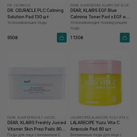
DR. CEURACLE
DEAR, KLAIRS
|
DEAR, KLAIRS EGF BLUE
DR. CEURACLE PLC Calming
DEAR, KLAIRS EGF Blue
Solution Pad 130 шт
Calming Toner Pad з EGF и
Успокаивающие пэды
Успокаивающие тонизирующие
гваязуленом 60 шт
пэды
950₴
1 130₴
DEAR, KLAIRS
|
FRESHLY JUICED
LALARECIPE
|
LALARECIPE YUZU VITA C
DEAR, KLAIRS Freshly Juiced
LALARECIPE Yuzu Vita C
Vitamin Skin Prep Pads 80
Ampoule Pad 80 шт
Пэды для лица с витамином C
Витаминные пэды для лица с
шт