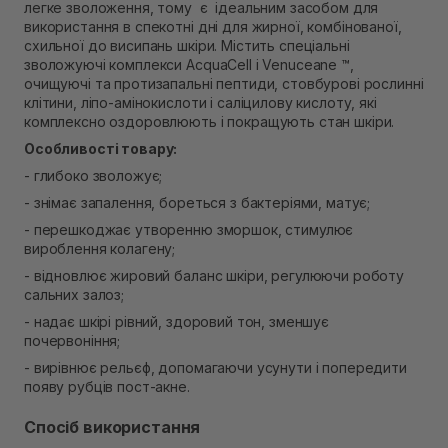
легке зволоження, тому є ідеальним засобом для
Самовивіз м. Рівне, вул. Кулика і Гудачека 23 (ТЦ
використання в спекотні дні для жирної, комбінованої,
Екватор)
схильної до висипань шкіри. Містить спеціальні
В наявності
зволожуючі комплекси AcquaCell і Venuceane ™,
очищуючі та протизапальні пептиди, стовбурові рослинні
клітини, ліпо-амінокислоти і саліцилову кислоту, які
комплексно оздоровлюють і покращують стан шкіри.
Особливості товару:
- глибоко зволожує;
- знімає запалення, бореться з бактеріями, матує;
- перешкоджає утворенню зморшок, стимулює
вироблення колагену;
- відновлює жировий баланс шкіри, регулюючи роботу
сальних залоз;
- надає шкірі рівний, здоровий тон, зменшує
почервоніння;
- вирівнює рельєф, допомагаючи усунути і попередити
появу рубців пост-акне.
Спосіб використання