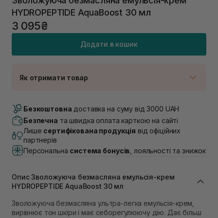
Зволожуюча безмасляна емульсія-крем
HYDROPEPTIDE AquaBoost 30 мл
3 095₴
Додати в кошик
Як отримати товар
Доставка Новою Поштою
В наявності
Безкоштовна
доставка на суму від 3000 UAH
Самовивіз м. Луцьк, вул. Винниченка 4
Безпечна
та швидка оплата карткою на сайті
В наявності
Лише
сертифікована продукція
від офіційних
Самовивіз м. Львів, вул. Академіка Підстригача, 1В
партнерів
(Duck’s Lake)
Персональна
система бонусів
, лояльності та знижок
В наявності
Самовивіз м. Львів, вул. Івана Франка 36
В наявності
Опис Зволожуюча безмасляна емульсія-крем
Самовивіз м. Львів, вул. Степана Бандери 45
HYDROPEPTIDE AquaBoost 30 мл
В наявності
Зволожуюча безмасляна ультра-легка емульсія-крем,
Самовивіз м. Рівне, вул. 16-го Липня, 15
вирівнює тон шкіри і має себорегулюючу дію. Дає більш
В наявності