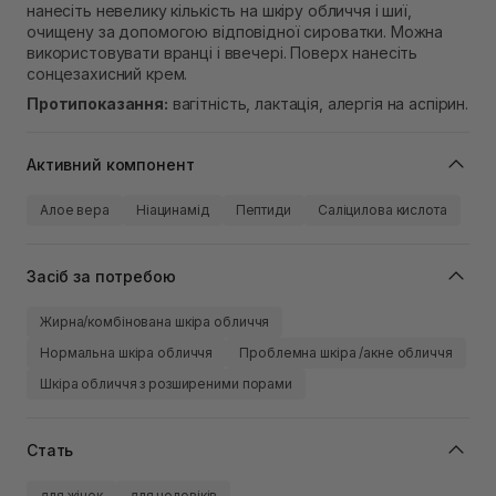
нанесіть невелику кількість на шкіру обличчя і шиї,
очищену за допомогою відповідної сироватки. Можна
використовувати вранці і ввечері. Поверх нанесіть
сонцезахисний крем.
Протипоказання:
вагітність, лактація, алергія на аспірин.
Активний компонент
Алое вера
Ніацинамід
Пептиди
Саліцилова кислота
Засіб за потребою
Жирна/комбінована шкіра обличчя
Нормальна шкіра обличчя
Проблемна шкіра /акне обличчя
Шкіра обличчя з розширеними порами
Стать
для жінок
для чоловіків