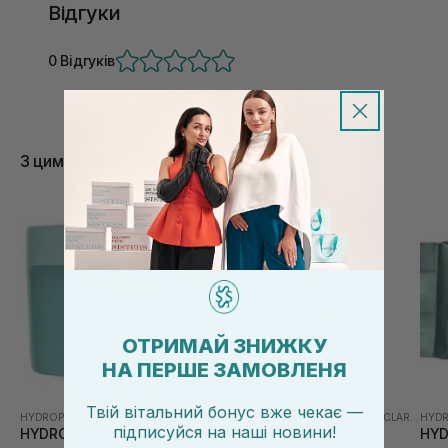
Відгуки
0 Відгуків
З цим товаром купують
ОТРИМАЙ ЗНИЖКУ
НА ПЕРШЕ ЗАМОВЛЕНЯ
Твій вітальний бонус вже чекає —
HYDROPEPTIDE
|
HYDROPEPTIDE CLARIFY
HYDROPEPTIDE
|
HYDROPEPTIDE CLARIFY
HYDR
підписуйся
на
наші новини!
HYDROPEPTIDE Clarifying
HYDROPEPTIDE Liquid
HYD