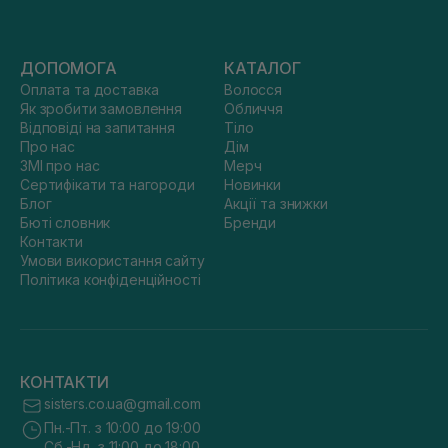
ДОПОМОГА
КАТАЛОГ
Оплата та доставка
Волосся
Як зробити замовлення
Обличчя
Відповіді на запитання
Тіло
Про нас
Дім
ЗМІ про нас
Мерч
Сертифікати та нагороди
Новинки
Блог
Акції та знижки
Бюті словник
Бренди
Контакти
Умови використання сайту
Політика конфіденційності
КОНТАКТИ
sisters.co.ua@gmail.com
Пн.-Пт. з 10:00 до 19:00
Сб.-Нд. з 11:00 до 18:00