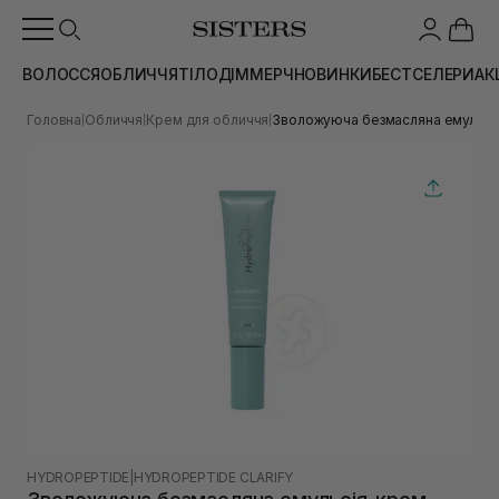
ВОЛОССЯ
ОБЛИЧЧЯ
ТІЛО
ДІМ
МЕРЧ
НОВИНКИ
БЕСТСЕЛЕРИ
АК
Головна
Обличчя
Крем для обличчя
Зволожуюча безмасляна емульсі
|
|
|
HYDROPEPTIDE
|
HYDROPEPTIDE CLARIFY