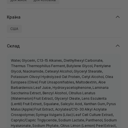
Країна
США
Склад
Water, Glycerin, C13-15 Alkanes, Diethylhexyl Carbonate,
Thermus Thermophillus Ferment, Butylene Glycol, Pentylene
Glycol, Niacinamide, Cetearyl Alcohol, Glyceryl Stearate,
Potassium Olivoyl Hydrolyzed Oat Protein, Cetyl Alcohol, Olea
Europaea (Olive) Fruit Unsaponifiables, Maltodextrin, Aloe
Barbardensis Leaf Juice, Hydroxyacetophenone, Laminaria
Saccharina Extract, Benzyl Alcohol, Citrullus Lanatus
(Watermelon) Fruit Extract, Glyceryl Oleate, Lens Esculenta
(Lentil) Fruit Extract, Squalane, Salicylic Acid, Xanthan Gum, Pyrus
Malus (Apple) Fruit Extract, Acrylates/C10-30 Alkyl Acrylate
Crosspolymer, Syringa Vulgaris (Lilac) Leaf Cell Culture Extract,
Caprylic/Capric Triglyceride, Sodium Lactate, Panthenol, Sodium
Hyaluronate, Sodium Phytate, Citrus Limon (Lemon) Peel Extract,