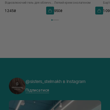
Відновлюючий гель для обличчя з екстрактом центели
Легкий крем із колагеном
Бар’
1 245₴
950₴
1 0
@sisters_stelmakh в Instagram
Підписатися