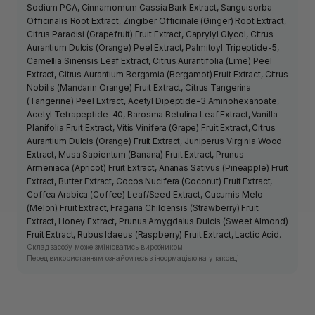
Sodium PCA, Cinnamomum Cassia Bark Extract, Sanguisorba
Officinalis Root Extract, Zingiber Officinale (Ginger) Root Extract,
Citrus Paradisi (Grapefruit) Fruit Extract, Caprylyl Glycol, Citrus
Aurantium Dulcis (Orange) Peel Extract, Palmitoyl Tripeptide-5,
Camellia Sinensis Leaf Extract, Citrus Aurantifolia (Lime) Peel
Extract, Citrus Aurantium Bergamia (Bergamot) Fruit Extract, Citrus
Nobilis (Mandarin Orange) Fruit Extract, Citrus Tangerina
(Tangerine) Peel Extract, Acetyl Dipeptide-3 Aminohexanoate,
Acetyl Tetrapeptide-40, Barosma Betulina Leaf Extract, Vanilla
Planifolia Fruit Extract, Vitis Vinifera (Grape) Fruit Extract, Citrus
Aurantium Dulcis (Orange) Fruit Extract, Juniperus Virginia Wood
Extract, Musa Sapientum (Banana) Fruit Extract, Prunus
Armeniaca (Apricot) Fruit Extract, Ananas Sativus (Pineapple) Fruit
Extract, Butter Extract, Cocos Nucifera (Coconut) Fruit Extract,
Coffea Arabica (Coffee) Leaf/Seed Extract, Cucumis Melo
(Melon) Fruit Extract, Fragaria Chiloensis (Strawberry) Fruit
Extract, Honey Extract, Prunus Amygdalus Dulcis (Sweet Almond)
Fruit Extract, Rubus Idaeus (Raspberry) Fruit Extract, Lactic Acid.
Склад засобу може змінюватись виробником.
Перед використанням ознайомтесь з інформацією на упаковці.