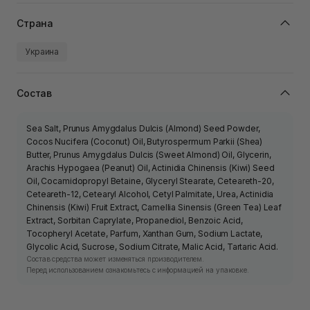
Страна
Украина
Состав
Sea Salt, Prunus Amygdalus Dulcis (Almond) Seed Powder,
Cocos Nucifera (Coconut) Oil, Butyrospermum Parkii (Shea)
Butter, Prunus Amygdalus Dulcis (Sweet Almond) Oil, Glycerin,
Arachis Hypogaea (Peanut) Oil, Actinidia Chinensis (Kiwi) Seed
Oil, Cocamidopropyl Betaine, Glyceryl Stearate, Ceteareth-20,
Ceteareth-12, Cetearyl Alcohol, Cetyl Palmitate, Urea, Actinidia
Chinensis (Kiwi) Fruit Extract, Camellia Sinensis (Green Tea) Leaf
Extract, Sorbitan Caprylate, Propanediol, Benzoic Acid,
Tocopheryl Acetate, Parfum, Xanthan Gum, Sodium Lactate,
Glycolic Acid, Sucrose, Sodium Citrate, Malic Acid, Tartaric Acid.
Состав средства может изменяться производителем.
Перед использованием ознакомьтесь с информацией на упаковке.