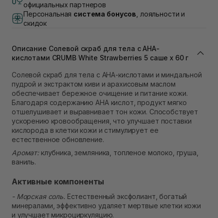
Самовывоз г. Львов, ул. Академика Подстригача,
официальных партнеров
1В (Duck's Lake)
Персональная
система бонусов
, лояльности и
Нет в наличии!
скидок
Самовывоз Львов (Ивана Франко 36)
Нет в наличии!
Самовывоз г. Львов ул. Степана Бандеры 43
Описание Солевой скраб для тела с AHA-
кислотами CRUMB White Strawberries 5 саше х 60 г
Нет в наличии!
Самовывоз Ровно
Солевой скраб для тела с AHA-кислотами и миндальной
Нет в наличии!
пудрой и экстрактом киви и арахисовым маслом
Самовывоз г. Ровно, ул. Кулика и Гудачека 23 (ТЦ
обеспечивает бережное очищение и питание кожи.
Экватор)
Благодаря содержанию AHA кислот, продукт мягко
Нет в наличии!
отшелушивает и выравнивает тон кожи. Способствует
ускорению кровообращения, что улучшает поставки
кислорода в клетки кожи и стимулирует ее
естественное обновление.
Аромат:
клубника, земляника, топленое молоко, груша,
ваниль.
Активные компоненты
- Морская соль.
Естественный эксфолиант, богатый
минералами, эффективно удаляет мертвые клетки кожи
и улучшает микроциркуляцию.