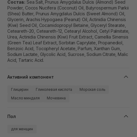
Состав:
Sea Salt, Prunus Amygdalus Dulcis (Almond) Seed
Powder, Cocos Nucifera (Coconut) Oil, Butyrospermum Parkii
(Shea) Butter, Prunus Amygdalus Dulcis (Sweet Almond) Oil,
Glycerin, Arachis Hypogaea (Peanut) Oil, Actinidia Chinensis
(Kiwi) Seed Oil, Cocamidopropyl Betaine, Glyceryl Stearate,
Ceteareth-20, Ceteareth-12, Cetearyl Alcohol, Cetyl Palmitate,
Urea, Actinidia Chinensis (Kiwi) Fruit Extract, Camellia Sinensis
(Green Tea) Leaf Extract, Sorbitan Caprylate, Propanediol,
Benzoic Acid, Tocopheryl Acetate, Parfum, Xanthan Gum,
Sodium Lactate, Glycolic Acid, Sucrose, Sodium Citrate, Malic
Acid, Tartaric Acid.
Активний компонент
Глицерин
Гликолевая кислота
Морская соль
Масло миндаля
Мочевина
Пол
для женщин