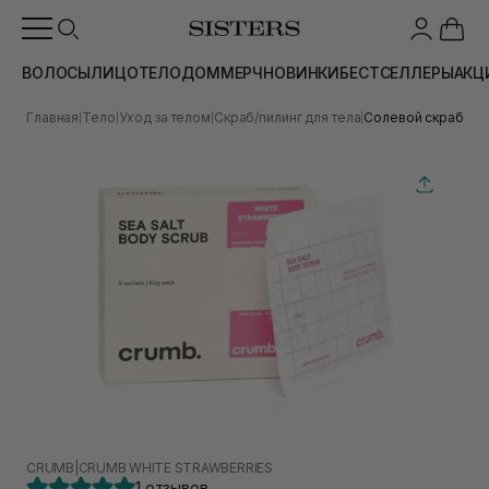
ВОЛОСЫ
ЛИЦО
ТЕЛО
ДОМ
МЕРЧ
НОВИНКИ
БЕСТСЕЛЛЕРЫ
АКЦ
Главная
Тело
Уход за телом
Скраб/пилинг для тела
Солевой скраб для 
|
|
|
|
CRUMB
|
CRUMB WHITE STRAWBERRIES
1 отзывов