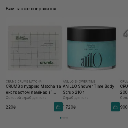
Вам также понравится
CRUMB
|
CRUMB MATCHA
ANILLO
|
SHOWER TIME
CRU
CRUMB з пудрою Matcha та
ANILLO Shower Time Body
CRU
екстрактом ламінарії 1
Scrub 210 г
200
Солевой скраб для тела
Скраб для тела
саше х 60 г
220₴
1 720₴
900