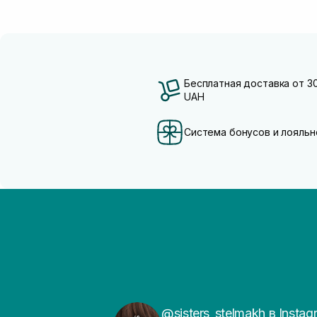
Бесплатная доставка от 3
UAH
Система бонусов и лояльн
@sisters_stelmakh в Instag