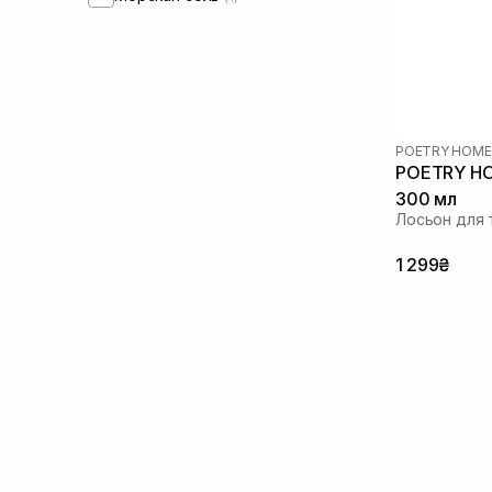
POETRY HOME
POETRY HO
300 мл
Лосьон для 
1 299₴