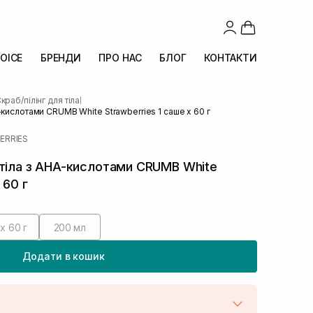
OICE
БРЕНДИ
ПРО НАС
БЛОГ
КОНТАКТИ
краб/пілінг для тіла
|
-кислотами CRUMB White Strawberries 1 саше х 60 г
ERRIES
тіла з AHA-кислотами CRUMB White
 60 г
х 60 г
200 мл
Додати в кошик