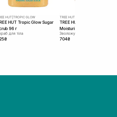
REE HUT
|
TROPIC GLOW
TREE HUT
|
CINNAMON DOLCE
REE HUT Tropic Glow Sugar
TREE HUT Cinnamon Dolce
crub 96 г
Moisturizing Scrub 425 г
краб для тіла
Зволожувальний скраб для тіла
25₴
704₴