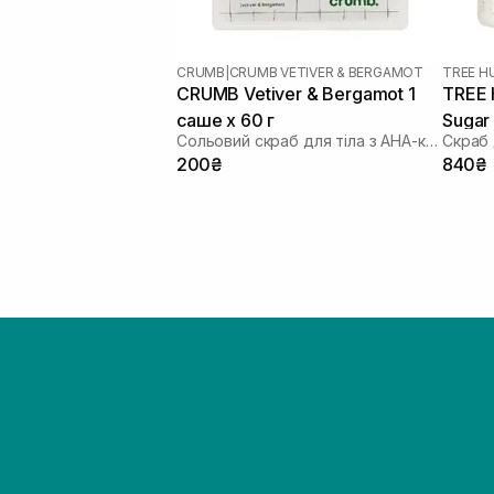
CRUMB
|
CRUMB VETIVER & BERGAMOT
TREE H
CRUMB Vetiver & Bergamot 1
TREE 
саше х 60 г
Sugar 
Сольовий скраб для тіла з AHA-кислотами
200₴
840₴