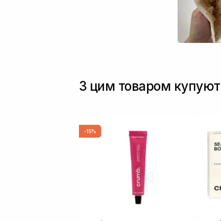
цей скраб ти
не проскрабу
брати велики
З цим товаром купуют
-15%