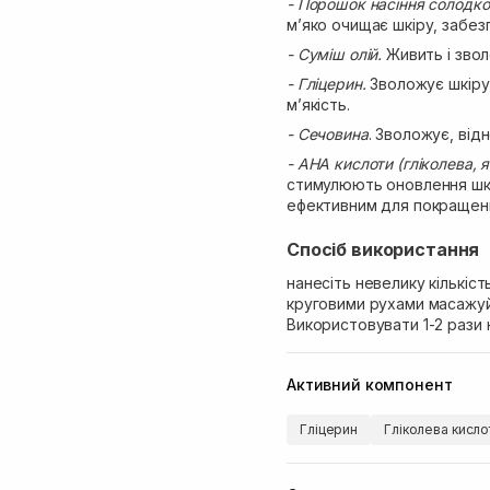
- Порошок насіння солодк
м’яко очищає шкіру, забез
- Суміш олій.
Живить і зволо
- Гліцерин.
Зволожує шкіру
м’якість.
- Сечовина
. Зволожує, від
- AHA кислоти (гліколева, 
стимулюють оновлення шкі
ефективним для покращенн
Спосіб використання
нанесіть невелику кількіст
круговими рухами масажуй
Використовувати 1-2 рази 
Активний компонент
Гліцерин
Гліколева кисло