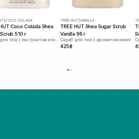
UT
|
COCO COLADA
TREE HUT
|
VANILLA
T
HUT Coco Colada Shea
TREE HUT Shea Sugar Scrub
T
Scrub 510 г
Vanilla 96 г
S
Скраб для тіла з екстрактом кокоса та ананаса
Скраб для тіла з ароматом ванілі
С
425₴
4