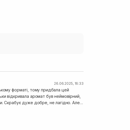
26.06.2025, 16:33
ькому форматі, тому придбала цей
и. Скрабує дуже добре, не лагідно. Але
икі частинки( морська сіль, вони не
они також не розчиняються). Завдяки
ді і буде гарно згладжувати шкіру та