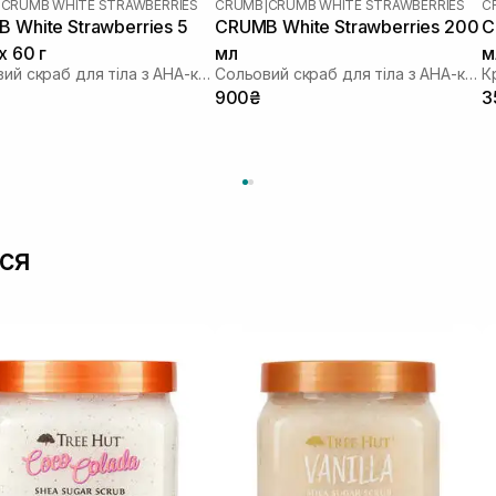
|
CRUMB WHITE STRAWBERRIES
CRUMB
|
CRUMB WHITE STRAWBERRIES
C
 White Strawberries 5
CRUMB White Strawberries 200
C
х 60 г
мл
м
Сольовий скраб для тіла з AHA-кислотами
Сольовий скраб для тіла з AHA-кислотами
К
900₴
3
ся