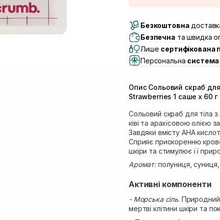
Доставка Новою По
Безкоштовна
Самовивіз м. Луцьк, 
доставка
Самовивіз м. Львів, в
Безпечна
та швидка оп
Lake)
Лише
сертифікована 
Самовивіз м. Львів, в
Персональна
система 
Самовивіз м. Львів, 
Самовивіз м. Рівне, ву
Опис Сольовий скраб для
Самовивіз м. Рівне, в
Strawberries 1 саше х 60 г
Сольовий скраб для тіла з
ківі та арахісовою олією 
Завдяки вмісту AHA кислот
Сприяє прискоренню крово
шкіри та стимулює її прир
Аромат:
полуниця, суниця,
Активні компоненти
- Морська сіль
. Природний
мертві клітини шкіри та п