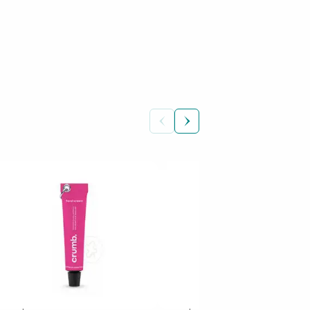
 занадто «олійні» скраби, наче ти взагалі
єї упаковки вистачить на 2-3 рази. Буду