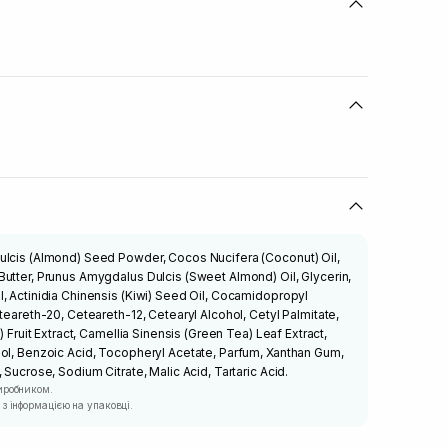
ulcis (Almond) Seed Powder, Cocos Nucifera (Coconut) Oil,
utter, Prunus Amygdalus Dulcis (Sweet Almond) Oil, Glycerin,
, Actinidia Chinensis (Kiwi) Seed Oil, Cocamidopropyl
teareth-20, Ceteareth-12, Cetearyl Alcohol, Cetyl Palmitate,
) Fruit Extract, Camellia Sinensis (Green Tea) Leaf Extract,
ol, Benzoic Acid, Tocopheryl Acetate, Parfum, Xanthan Gum,
 Sucrose, Sodium Citrate, Malic Acid, Tartaric Acid.
иробником.
з інформацією на упаковці.