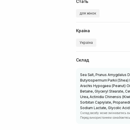
Стать
для жінок
Країна
Україна
Склад
Sea Salt, Prunus Amygdalus D
Butyrospermum Parkii (Shea) B
Arachis Hypogaea (Peanut) Oil
Betaine, Glyceryl Stearate, Ce
Urea, Actinidia Chinensis (Kiwi
Sorbitan Caprylate, Propanedi
Sodium Lactate, Glycolic Acid,
Склад засобу може змінюватись в
Перед використанням ознайомтесь 