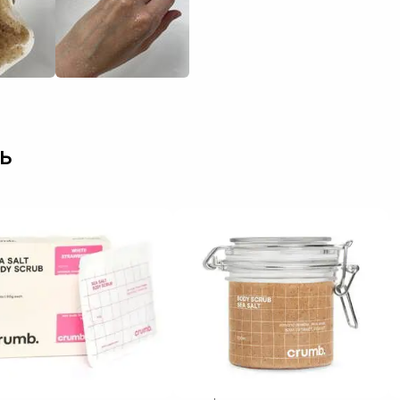
м хто любить дійсно відчути ефект скрабування, і хто не любить
вався, а просто облився олією, якщо ви розумієте про що я😉 Ці
й обʼєм, але інший аромат. Просто 100 з 10
ь