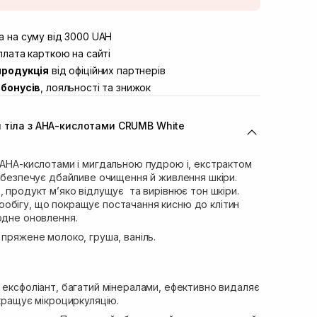
штою
В наявності
вул. Винниченка 4
 на суму від 3000 UAH
В наявності
ул. Академіка Підстригача, 1В (Duck’s
лата карткою на сайті
В наявності
продукція
від офіційних партнерів
ул. Івана Франка 36
В наявності
бонусів
, лояльності та знижок
вул. Степана Бандери 45
В наявності
л. 16-го Липня, 15
В наявності
 тіла з AHA-кислотами CRUMB White
ул. Кулика і Гудачека 23 (ТЦ Екватор)
В наявності
 AHA-кислотами і мигдальною пудрою і, екстрактом
забезпечує дбайливе очищення й живлення шкіри.
, продукт м’яко відлущує та вирівнює тон шкіри.
обігу, що покращує постачання кисню до клітин
одне оновлення.
 пряжене молоко, груша, ваніль.
 ексфоліант, багатий мінералами, ефективно видаляє
окращує мікроциркуляцію.