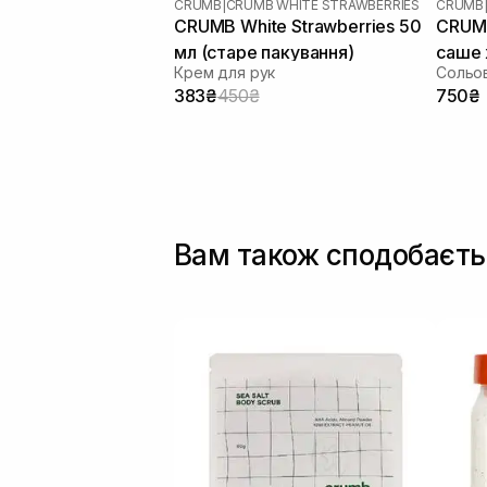
CRUMB
|
CRUMB WHITE STRAWBERRIES
CRUMB
CRUMB White Strawberries 50
CRUMB
мл (старе пакування)
саше 
Крем для рук
383₴
450₴
750₴
Вам також сподобаєть