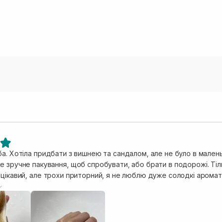
ба. Хотіла придбати з вишнею та сандалом, але не було в мален
 цікавий, але трохи приторний, я не люблю дуже солодкі аромат
я залишається зволоженою, гладенькою та не пересушеною. Є вел
я) та менші, дрібненькі коричневі (порошок насіння мигдалю, в
церину шкіра зволожена, не пересушена. Сечовина також є в скла
ще й в складі є AHA кислоти, не абразивне відлучення. Склад засобу вражає, погодьтеся. Раджу