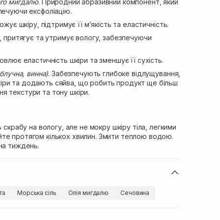
ого мигдалю
. Природний абразивний компонент, який
печуючи ексфоліацію.
жує шкіру, підтримує її м’якість та еластичність.
, притягує та утримує вологу, забезпечуючи
новлює еластичність шкіри та зменшує її сухість.
яблучна, винна)
. Забезпечують глибоке відлущування,
ри та додають сяйва, що робить продукт ще більш
я текстури та тону шкіри.
ь скрабу на вологу, але не мокру шкіру тіла, легкими
те протягом кількох хвилин. Змити теплою водою.
на тиждень.
та
Морська сіль
Олія мигдалю
Сечовина