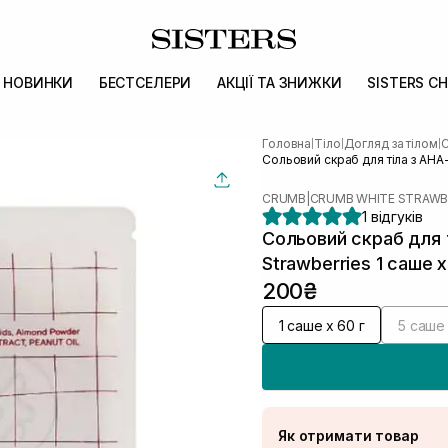
НОВИНКИ
БЕСТСЕЛЕРИ
АКЦІЇ ТА ЗНИЖКИ
SISTERS CH
Головна
Тіло
Догляд за тілом
С
|
|
|
Сольовий скраб для тіла з AHA
CRUMB
|
CRUMB WHITE STRAWB
1 відгуків
Сольовий скраб для 
Strawberries 1 саше х
200₴
1 саше х 60 г
5 саше 
Як отримати товар