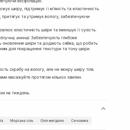
печуючи ексфоліацію.
жує шкіру, підтримує її м’якість та еластичність.
, притягує та утримує вологу, забезпечуючи
новлює еластичність шкіри та зменшує її сухість.
яблучна, винна)
. Забезпечують глибоке
 оновлення шкіри та додають сяйва, що робить
ним для покращення текстури та тону шкіри.
ість скрабу на вологу, але не мокру шкіру тіла.
ами масажуйте протягом кількох хвилин.
ази на тиждень.
та
Морська сіль
Олія мигдалю
Сечовина