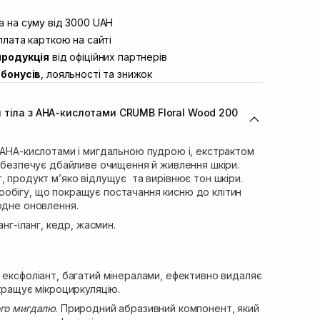
штою
Немає в наявності!
вул. Винниченка 4
 на суму від 3000 UAH
Немає в наявності!
ул. Академіка Підстригача, 1В
лата карткою на сайті
Немає в наявності!
продукція
від офіційних партнерів
ул. Івана Франка 36
Немає в наявності!
бонусів
, лояльності та знижок
вул. Степана Бандери 45
Немає в наявності!
л. 16-го Липня, 15
Немає в наявності!
 тіла з AHA-кислотами CRUMB Floral Wood 200
ул. Кулика і Гудачека 23 (ТЦ Екватор)
В наявності
 AHA-кислотами і мигдальною пудрою і, екстрактом
забезпечує дбайливе очищення й живлення шкіри.
, продукт м’яко відлущує та вирівнює тон шкіри.
обігу, що покращує постачання кисню до клітин
одне оновлення.
ланг-іланг, кедр, жасмин.
 ексфоліант, багатий мінералами, ефективно видаляє
окращує мікроциркуляцію.
ого мигдалю
. Природний абразивний компонент, який