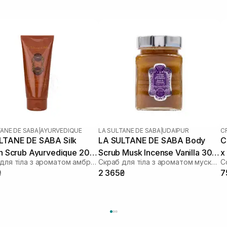
TANE DE SABA
|
AYURVEDIQUE
LA SULTANE DE SABA
|
UDAIPUR
C
LTANE DE SABA Silk
LA SULTANE DE SABA Body
C
in Scrub Ayurvedique 200
Scrub Musk Incense Vanilla 300
х
Скраб для тіла з ароматом амбри, ванілі та пачулі
Скраб для тіла з ароматом мускуса, ладану та ванілі
мл
₴
2 365₴
7