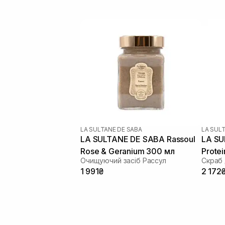
LA SULTANE DE SABA
LA SUL
LA SULTANE DE SABA Rassoul
LA SU
Rose & Geranium 300 мл
Prote
Очищуючий засіб Рассул
мл
1 991₴
2 172