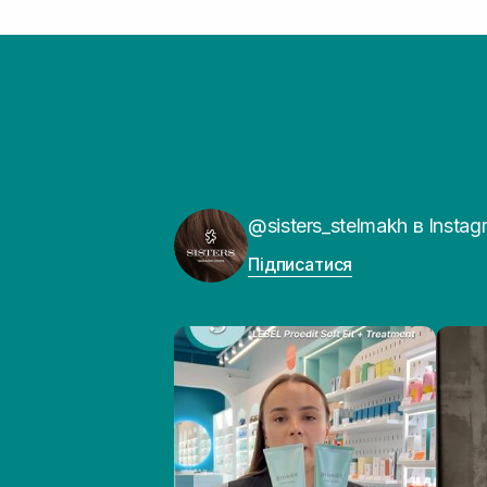
@sisters_stelmakh в Instag
Підписатися