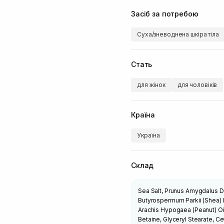
Засіб за потребою
Суха/зневоднена шкіра тіла
Стать
для жінок
для чоловіків
Країна
Україна
Склад
Sea Salt, Prunus Amygdalus D
Butyrospermum Parkii (Shea) B
Arachis Hypogaea (Peanut) Oil
Betaine, Glyceryl Stearate, Ce