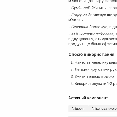
м’яко очищає шкіру, забез
- Суміш олій.
Живить і зволо
- Гліцерин.
Зволожує шкіру
м’якість.
- Сечовина
. Зволожує, від
- AHA-кислоти (гліколева, 
відлущування, стимулюють
продукт ще більш ефектив
Спосіб використання
Нанесіть невелику кільк
Легкими круговими рух
Змити теплою водою.
Використовувати 1-2 р
Активний компонент
Гліцерин
Гліколева кисло