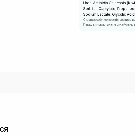
Urea, Actinidia Chinensis (Kiwi
Sorbitan Caprylate, Propanedi
Sodium Lactate, Glycolic Acid,
Склад засобу може змінюватись в
Перед використанням ознайомтесь 
ся