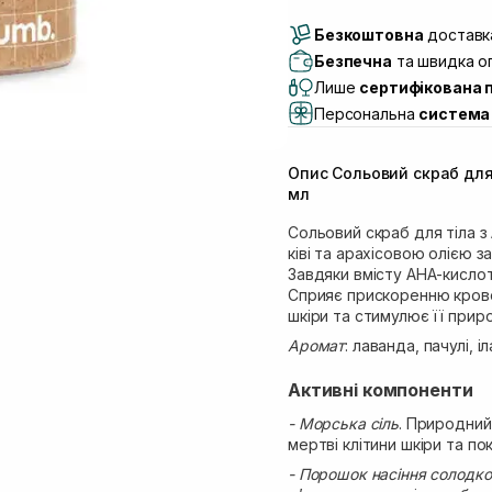
Доставка Новою По
Безкоштовна
Самовивіз м. Луцьк, 
доставка
Самовивіз м. Львів, в
Безпечна
та швидка оп
(Duck’s Lake)
Лише
сертифікована 
Самовивіз м. Львів, в
Персональна
система 
Самовивіз м. Львів, 
Самовивіз м. Рівне, ву
Опис Сольовий скраб для
Самовивіз м. Рівне, в
мл
Сольовий скраб для тіла з
ківі та арахісовою олією 
Завдяки вмісту AHA-кислот
Сприяє прискоренню крово
шкіри та стимулює її прир
Аромат
: лаванда, пачулі, і
Активні компоненти
- Морська сіль
. Природний
мертві клітини шкіри та п
- Порошок насіння солодк