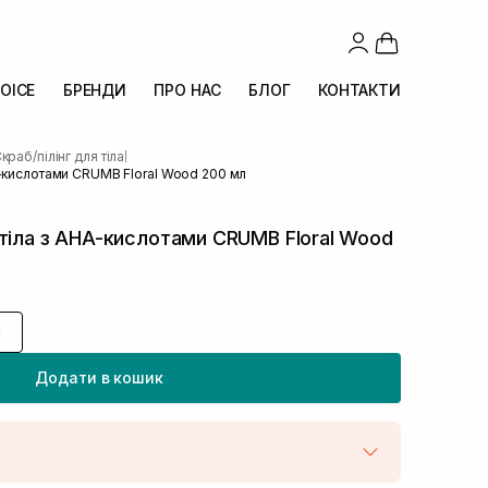
OICE
БРЕНДИ
ПРО НАС
БЛОГ
КОНТАКТИ
краб/пілінг для тіла
|
A-кислотами CRUMB Floral Wood 200 мл
тіла з AHA-кислотами CRUMB Floral Wood
л
Додати в кошик