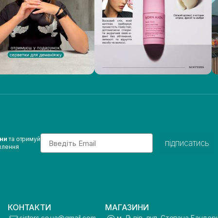
Email
ини
та отримуй
підписатись
влення
КОНТАКТИ
МАГАЗИНИ
sisters.co.ua@gmail.com
м. Львів, вул. Степана Бандер