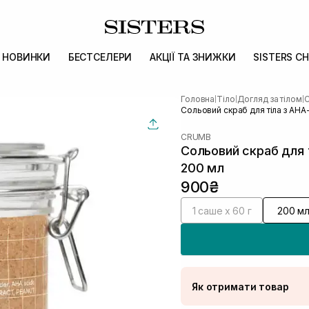
НОВИНКИ
БЕСТСЕЛЕРИ
АКЦІЇ ТА ЗНИЖКИ
SISTERS CH
Головна
Тіло
Догляд за тілом
С
|
|
|
Сольовий скраб для тіла з AH
CRUMB
Сольовий скраб для 
200 мл
900₴
1 саше х 60 г
200 м
Як отримати товар