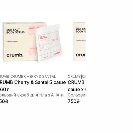
RUMB
|
CRUMB CHERRY & SANTAL
CRUMB
|
CRUMB VETIVER & BERGAMO
RUMB Cherry & Santal 5 саше
CRUMB Vetiver & Bergamot 5
 60 г
саше х 60 г
Сольовий скраб для тіла з AHA-кислотами
50₴
750₴