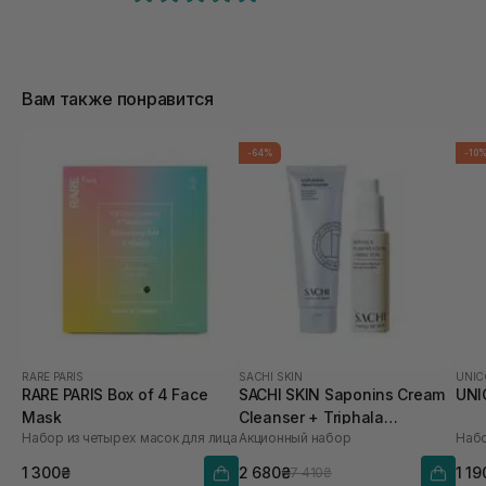
Вам также понравится
-64%
-10
RARE PARIS
SACHI SKIN
UNIC
RARE PARIS Box of 4 Face
SACHI SKIN Saponins Cream
UNIC
Mask
Cleanser + Triphala
Набор из четырех масок для лица
Акционный набор
Набо
Pigmentation Corrector
1 300₴
2 680₴
1 19
7 410₴