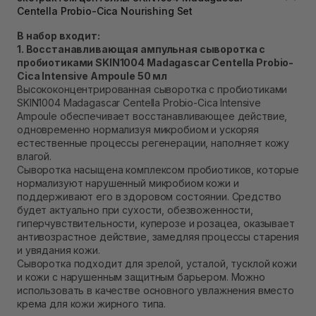
Самовывоз Ровно
Centella Probio-Cica Nourishing Set
Нет в наличии!
В набор входит:
Самовывоз г. Ровно, ул. Кулика и Гудачека 23 (ТЦ
1. Восстанавливающая ампульная сыворотка с
Экватор)
Нет в наличии!
пробиотиками SKIN1004 Madagascar Centella Probio-
Cica Intensive Ampoule 50 мл
Высококонцентрированная сыворотка с пробиотиками
SKIN1004 Madagascar Centella Probio-Cica Intensive
Ampoule обеспечивает восстанавливающее действие,
одновременно нормализуя микробиом и ускоряя
естественные процессы регенерации, наполняет кожу
влагой.
Сыворотка насыщена комплексом пробиотиков, которые
нормализуют нарушенный микробиом кожи и
поддерживают его в здоровом состоянии. Средство
будет актуально при сухости, обезвоженности,
гиперчувствительности, куперозе и розацеа, оказывает
антивозрастное действие, замедляя процессы старения
и увядания кожи.
Сыворотка подходит для зрелой, усталой, тусклой кожи
и кожи с нарушенным защитным барьером. Можно
использовать в качестве основного увлажнения вместо
крема для кожи жирного типа.