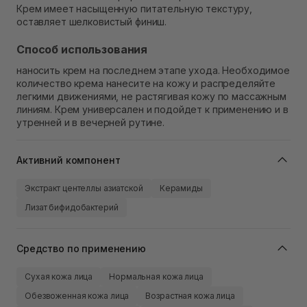
Крем имеет насыщенную питательную текстуру,
оставляет шелковистый финиш.
Способ использования
наносить крем на последнем этапе ухода. Необходимое
количество крема нанесите на кожу и распределяйте
легкими движениями, не растягивая кожу по массажным
линиям. Крем универсален и подойдет к применению и в
утренней и в вечерней рутине.
Активний компонент
Экстракт центеллы азиатской
Керамиды
Лизат бифидобактерий
Средство по применению
Сухая кожа лица
Нормальная кожа лица
Обезвоженная кожа лица
Возрастная кожа лица