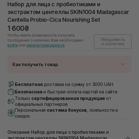
Набор для лица с пробиотиками и
экстрактом центеллы SKIN1004 Madagascar
Centella Probio-Cica Nourishing Set
1 600₴
Чтобы иметь возможность получить
Уведомить
сообщение о наличии, Вам необходимо
о наличии
войти
или
зарегистрироваться
.
Как получить товар
Доставка Новой Почтой
Нет в наличии!
Бесплатная
доставка на сумму от 3000 UAH
Самовывоз г. Луцк, Винниченка 4
Безопасная
и быстрая оплата картой на сайте
Нет в наличии!
Только
сертифицированная продукция
от
Самовывоз г. Львов, ул. Академика Подстригача,
официальных партнеров
1В (Duck's Lake)
Персональная
система бонусов
, лояльности и
Нет в наличии!
скидок
Самовывоз Львов (Ивана Франко 36)
Нет в наличии!
Самовывоз г. Львов ул. Степана Бандеры 43
Описание Набор для лица с пробиотиками и
Нет в наличии!
экстрактом центеллы SKIN1004 Madagascar