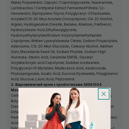
Water, Propanediol, Caprylic / Caprictriglyceride, Niacinamide,
Lactobacillus / Centripetal Extract Fermented Filtrate, 1,2-
Hexanediol, Dipropylene Glycol, Polyglyceryl-3 Diastearate,
Acrylate/C10-30 Alkyl Acrylate Crosopolymer, CI4-22 Alcohol,
Arginin, Hydrogenation Dresitin, Betaine, Allantoin, Panthenol,
Hydroxystearic Acid, Ethylhexylglycerin,
Hydroxyethylacrylate/Sodium Acryloyldymethyltaurate
Copolymer, Written Lyserylstearate Citrate, Sodium Polyacrylate,
Adenosine, C12-20 Alkyl Glucoside, Cetearyl Alcohol, Xanthan
Gum, Macadamia Seed Oil, Sodium Phytate, Sodium High
Aluronate, Stearic Acid, Ceramide ENFEE, Glyceryl
Acrylate/Acrylic acid Copolymer, Sorbitan Isostearate,
Polyglyceryl–10 Myristate, Madecassic Acid, Asiaticoside,
Phytospingosine, Asiatic Acid, Sucrose Dystearate, Polyglutamic
Acid, Glucose, Lauric Acid, Phytosterol.
2. Відновлюючий крем з пробіотиками SKIN1004
Madagascar Centella Probio-Cica Enrich Cream 50 мл
Centella Asiatica Extract, Glycerin, Diglycerin, 1,2-Hexanediol,
Butylene Glycol, Niacinamide, Purified Water, Polyglyceryl-3
Diastearate, Caprylic/Caprictriglyceride Acid, Neopentylglycol
Diheptanoate, Isostearyl Іsostearate,
Pentaerisrithyltetraisostearate, Hydrogenated Poly (C6-14 Oleic
Acid), Heptyloundecylenate, Lactobacillus/Centella Asiatica
Extract Fermentation Filtrate, Bis-Diglyceryl Polyacyl Adipate-2,