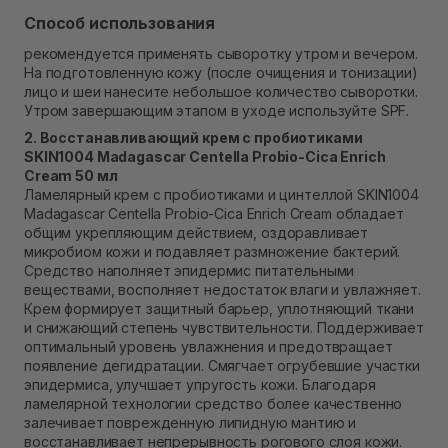
Способ использования
рекомендуется применять сыворотку утром и вечером.
На подготовленную кожу (после очищения и тонизации)
лицо и шеи нанесите небольшое количество сыворотки.
Утром завершающим этапом в уходе используйте SPF.
2. Восстанавливающий крем с пробиотиками
SKIN1004 Madagascar Centella Probio-Cica Enrich
Cream 50 мл
Ламелярный крем с пробиотиками и цинтеллой SKIN1004
Madagascar Centella Probio-Cica Enrich Cream обладает
общим укрепляющим действием, оздоравливает
микробиом кожи и подавляет размножение бактерий.
Средство наполняет эпидермис питательными
веществами, восполняет недостаток влаги и увлажняет.
Крем формирует защитный барьер, уплотняющий ткани
и снижающий степень чувствительности. Поддерживает
оптимальный уровень увлажнения и предотвращает
появление дегидратации. Смягчает огрубевшие участки
эпидермиса, улучшает упругость кожи. Благодаря
ламелярной технологии средство более качественно
залечивает поврежденную липидную мантию и
восстанавливает непрерывность рогового слоя кожи.