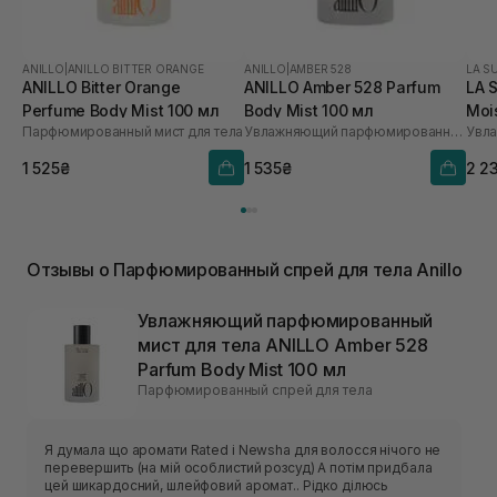
ANILLO
|
ANILLO BITTER ORANGE
ANILLO
|
AMBER 528
LA S
ANILLO Bitter Orange
ANILLO Amber 528 Parfum
LA 
Perfume Body Mist 100 мл
Body Mist 100 мл
Mois
Парфюмированный мист для тела
Увлажняющий парфюмированный мист для тела
Ayu
Pat
1 525₴
1 535₴
2 2
Отзывы о Парфюмированный спрей для тела Anillo
Увлажняющий парфюмированный
мист для тела ANILLO Amber 528
Parfum Body Mist 100 мл
Парфюмированный спрей для тела
Я думала що аромати Rated і Newsha для волосся нічого не
перевершить (на мій особлистий розсуд) А потім придбала
цей шикардосний, шлейфовий аромат.. Рідко ділюсь