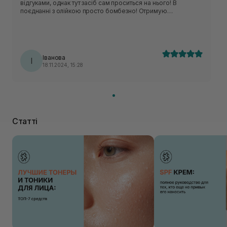
відгуками, однак тут засіб сам проситься на нього! В
поєднанні з олійкою просто бомбезно! Отримую
компліментів більше, ніж від парфуму для тіла (аромат
залишається нереально довго). Саме аромат Amber
люксовий..
Іванова
І
18.11.2024, 15:28
Статті