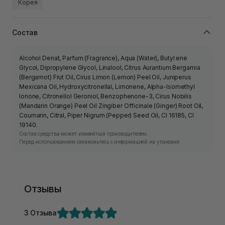
Корея
Состав
Alcohol Denat, Parfum (Fragrance), Aqua (Water), Butyl ene
Glycol, Dipropylene Glycol, Linalool, Citrus Aurantium Bergamia
(Bergamot) Frut Oil, Cirus Limon (Lemon) Peel Oil, Juniperus
Mexicana Oil, Hydroxycitronellal, Limonene, Alpha-Isomethyl
lonone, Citronellol Geroniol, Benzophenone-3, Cirus Nobilis
(Mandarin Orange) Peel Oil Zingiber Officinale (Ginger) Root Oil,
Coumarin, Citral, Piper Nigrum (Pepper) Seed Oil, Cl 16185, Cl
19140.
Состав средства может изменяться производителем.
Перед использованием ознакомьтесь с информацией на упаковке.
Отзывы
3 Отзыва