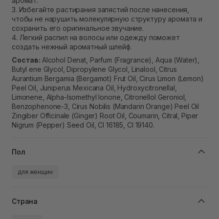
аромат.
3. Избегайте растирания запястий после нанесения,
чтобы не нарушить молекулярную структуру аромата и
сохранить его оригинальное звучание.
4. Легкий распил на волосы или одежду поможет
создать нежный ароматный шлейф.
Состав:
Alcohol Denat, Parfum (Fragrance), Aqua (Water),
Butyl ene Glycol, Dipropylene Glycol, Linalool, Citrus
Aurantium Bergamia (Bergamot) Frut Oil, Cirus Limon (Lemon)
Peel Oil, Juniperus Mexicana Oil, Hydroxycitronellal,
Limonene, Alpha-Isomethyl lonone, Citronellol Geroniol,
Benzophenone-3, Cirus Nobilis (Mandarin Orange) Peel Oil
Zingiber Officinale (Ginger) Root Oil, Coumarin, Citral, Piper
Nigrum (Pepper) Seed Oil, Cl 16185, Cl 19140.
Пол
для женщин
Страна