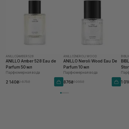
ANILLO
|
AMBER 528
ANILLO
|
NEROLI WOOD
BIBL
ANILLO Amber 528 Eau de
ANILLO Neroli Wood Eau De
BIB
Parfum 50 мл
Parfum 10 мл
Stor
Парфюмерная вода
Парфюмерная вода
Пар
2 140₴
876₴
1 01
2 675₴
1 095₴