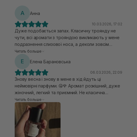
А
Анна
10.03.2026, 17:02
Дуже подобається запах. Класичну троянду не
чути, всі аромати з трояндою викликають у мене
подразнення слизової носа, а деколи зовсім
агресимні аромати провокують алергію. Тут
Читать больше
цього немає. Аромат жіночий, але з чоловічою
Е
Елена Барановська
ноткою. Таке ніби ви нанесли свої жіночи парвуми
і одягнули футболку чоловіка, який до цього
06.03.2026, 22:09
пшикався своїми парфумами. Є таке в них щось
Знову весна і знову в мене в хід йдуть ці
трохи "мильне". Мені здається це універсальний
неймовірні парфуми. 🤤🌹 Аромат розкішний, дуже
аромат на всі пори року, а особливо в міжсезоння
жіночний, легкий та приємний. Не класична
троянда, а більш свіжий аромат з додаванням
Читать больше
спецій, ніби морозний весняний ранок в саду 😍
Настільки мені запах подобається, що мала всю
лінійку цього бренду. Дуже вабить він мене,
треба брати велику баночку і тішитись ним довго-
довго.