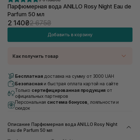
Парфюмерная вода ANILLO Rosy Night Eau de
Parfum 50 мл
2 140₴
2 675₴
Добавить в корзину
Как получить товар
Доставка Новой Почтой
В наличии
Бесплатная
доставка на сумму от 3000 UAH
Самовывоз г. Луцк, Винниченка 4
Безопасная
и быстрая оплата картой на сайте
В наличии
Только
сертифицированная продукция
от
Самовывоз г. Львов, ул. Академика Подстригача,
официальных партнеров
1В (Duck's Lake)
Персональная
система бонусов
, лояльности и
Нет в наличии!
скидок
Самовывоз Львов (Ивана Франко 36)
В наличии
Описание Парфюмерная вода ANILLO Rosy Night
Самовывоз г. Львов ул. Степана Бандеры 43
Eau de Parfum 50 мл
В наличии
Самовывоз Ровно