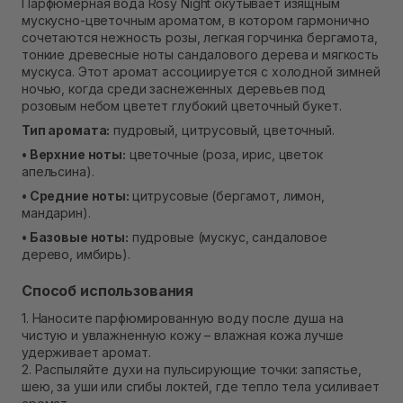
Парфюмерная вода Rosy Night окутывает изящным
В наличии
мускусно-цветочным ароматом, в котором гармонично
Самовывоз г. Ровно, ул. Кулика и Гудачека 23 (ТЦ
сочетаются нежность розы, легкая горчинка бергамота,
Экватор)
тонкие древесные ноты сандалового дерева и мягкость
Нет в наличии!
мускуса. Этот аромат ассоциируется с холодной зимней
ночью, когда среди заснеженных деревьев под
розовым небом цветет глубокий цветочный букет.
Тип аромата:
пудровый, цитрусовый, цветочный.
• Верхние ноты:
цветочные (роза, ирис, цветок
апельсина).
• Средние ноты:
цитрусовые (бергамот, лимон,
мандарин).
• Базовые ноты:
пудровые (мускус, сандаловое
дерево, имбирь).
Способ использования
1. Наносите парфюмированную воду после душа на
чистую и увлажненную кожу – влажная кожа лучше
удерживает аромат.
2. Распыляйте духи на пульсирующие точки: запястье,
шею, за уши или сгибы локтей, где тепло тела усиливает