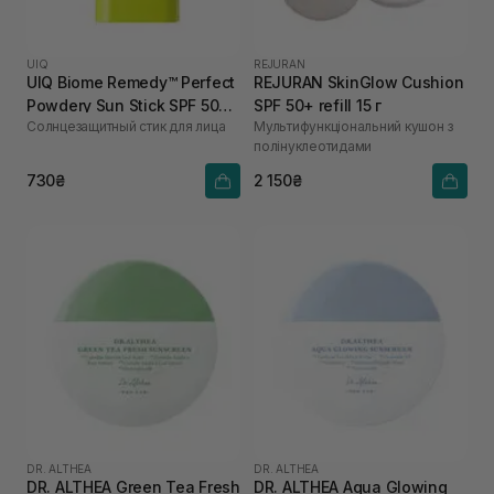
UIQ
REJURAN
UIQ Biome Remedy™ Perfect
REJURAN SkinGlow Cushion
Powdery Sun Stick SPF 50+
SPF 50+ refill 15 г
Солнцезащитный стик для лица
Мультифункціональний кушон з
PA++++ 18 г
полінуклеотидами
730₴
2 150₴
DR. ALTHEA
DR. ALTHEA
DR. ALTHEA Green Tea Fresh
DR. ALTHEA Aqua Glowing