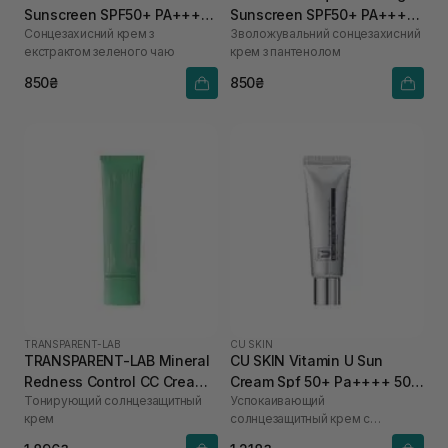
Sunscreen SPF50+ PA++++
Sunscreen SPF50+ PA++++
Сонцезахисний крем з
Зволожувальний сонцезахисний
45 мл
45 мл
екстрактом зеленого чаю
крем з пантенолом
850₴
850₴
TRANSPARENT-LAB
CU SKIN
TRANSPARENT-LAB Mineral
CU SKIN Vitamin U Sun
Redness Control CC Cream
Cream Spf 50+ Pa++++ 50
Тонирующий солнцезащитный
Успокаивающий
SPF50 45 мл
мл
крем
солнцезащитный крем с
витамином U и пептидами