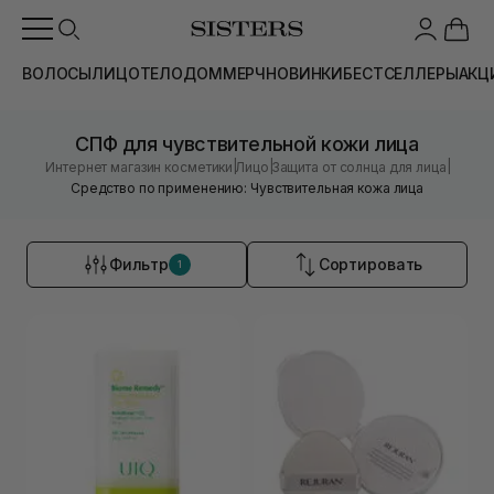
ВОЛОСЫ
ЛИЦО
ТЕЛО
ДОМ
МЕРЧ
НОВИНКИ
БЕСТСЕЛЛЕРЫ
АКЦ
СПФ для чувствительной кожи лица
|
|
|
Интернет магазин косметики
Лицо
Защита от солнца для лица
Средство по применению: Чувствительная кожа лица
Фильтр
Сортировать
1