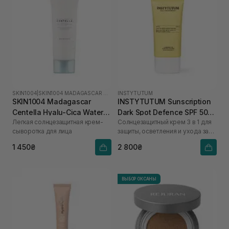
SKIN1004
|
SKIN1004 MADAGASCAR CENTELLA HYALU-CICA
INSTYTUTUM
SKIN1004 Madagascar
INSTYTUTUM Sunscription
Centella Hyalu-Cica Water-
Dark Spot Defence SPF 50
Легкая солнцезащитная крем-
Солнцезащитный крем 3 в 1 для
Fit Sun Serum SPF50+
NEW 50 мл
сыворотка для лица
защиты, осветления и ухода за
PA++++ 100 мл
кожей
1 450₴
2 800₴
ВЫБОР ОКСАНЫ