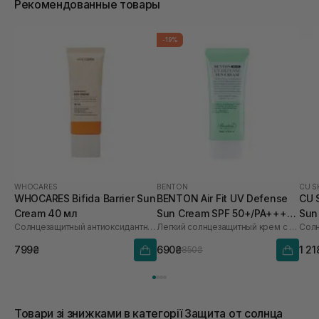
Рекомендованные товары
-19%
WHOCARES
BENTON
CU S
WHOCARES Bifida Barrier Sun
BENTON Air Fit UV Defense
CU 
Cream 40 мл
Sun Cream SPF 50+/PA++++
Sun
Солнцезащитный антиоксидантный крем
Легкий солнцезащитный крем с центеллой
50 мл
60 
799₴
690₴
1 21
850₴
Товари зі знижками в категорії Защита от солнца