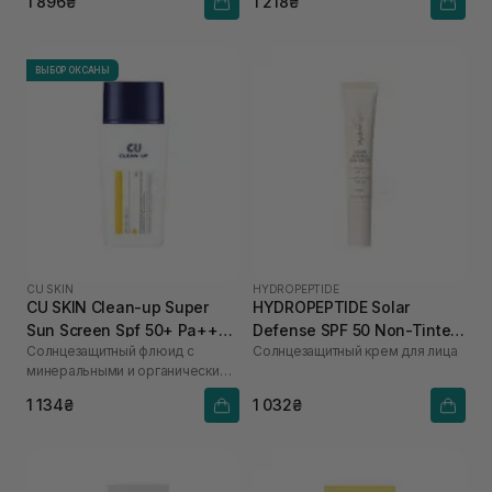
1 896₴
1 218₴
ВЫБОР ОКСАНЫ
CU SKIN
HYDROPEPTIDE
CU SKIN Clean-up Super
HYDROPEPTIDE Solar
Sun Screen Spf 50+ Pa++++
Defense SPF 50 Non-Tinted
Солнцезащитный флюид с
Солнцезащитный крем для лица
50 мл
15 мл
минеральными и органическими
фильтрами
1 134₴
1 032₴