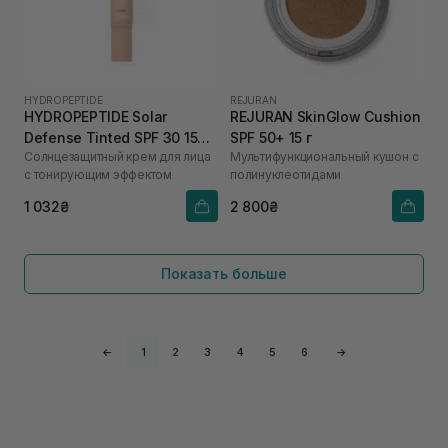
HYDROPEPTIDE
REJURAN
HYDROPEPTIDE Solar
REJURAN SkinGlow Cushion
Defense Tinted SPF 30 15
SPF 50+ 15 г
Солнцезащитный крем для лица
Мультифункциональный кушон с
мл
с тонирующим эффектом
полинуклеотидами
1 032₴
2 800₴
Показать больше
←
1
2
3
4
5
6
→