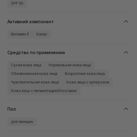
SPF 50
Активний компонент
Витамин Е
Какао
Средство по применению
Сухая кожа лица
Нормальная кожа лица
Обезвоженная кожа лица
Возрастная кожа лица
Чувствительная кожа лица
Кожа лица с куперозом
Кожа лица с пигментацией/постакне
Пол
для женщин