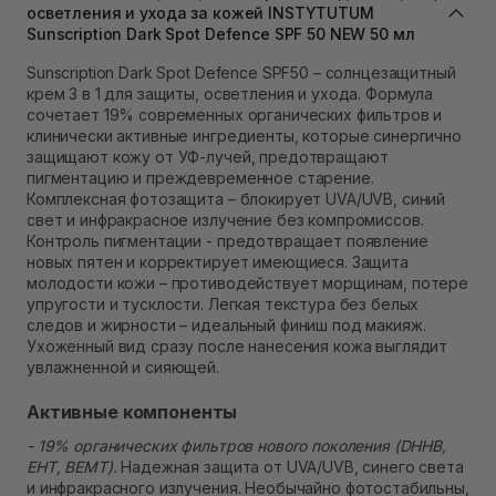
осветления и ухода за кожей INSTYTUTUM
В наличии
Sunscription Dark Spot Defence SPF 50 NEW 50 мл
Самовывоз Ровно
В наличии
Sunscription Dark Spot Defence SPF50 – солнцезащитный
Самовывоз г. Ровно, ул. Кулика и Гудачека 23 (ТЦ
крем 3 в 1 для защиты, осветления и ухода. Формула
Экватор)
сочетает 19% современных органических фильтров и
В наличии
клинически активные ингредиенты, которые синергично
защищают кожу от УФ-лучей, предотвращают
пигментацию и преждевременное старение.
Комплексная фотозащита – блокирует UVA/UVB, синий
свет и инфракрасное излучение без компромиссов.
Контроль пигментации - предотвращает появление
новых пятен и корректирует имеющиеся. Защита
молодости кожи – противодействует морщинам, потере
упругости и тусклости. Легкая текстура без белых
следов и жирности – идеальный финиш под макияж.
Ухоженный вид сразу после нанесения кожа выглядит
увлажненной и сияющей.
Активные компоненты
- 19% органических фильтров нового поколения (DHHB,
EHT, BEMT).
Надежная защита от UVA/UVB, синего света
и инфракрасного излучения. Необычайно фотостабильны,