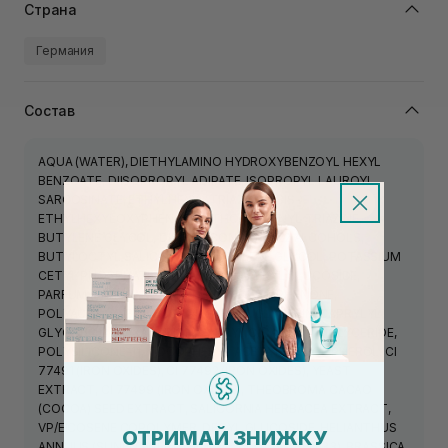
Страна
Германия
Состав
AQUA (WATER), DIETHYLAMINO HYDROXYBENZOYL HEXYL
BENZOATE, DIISOPROPYL ADIPATE, ISOPROPYL LAUROYL
SARCOSINATE, ETHYLHEXYL TRIAZONE, BIS-
ETHYLHEXYLOXYPHENOL METHOXYPHENYL TRIAZINE,
BUTYLENE GLYCOL, DIMETHICONE, C14-22 ALCOHOLS,
BUTYLOCTYL SALICYLATE, PENTYLENE GLYCOL, POTASSIUM
CETYL PHOSPHATE, SILICA, C12-20 ALKYL GLUCOSIDE,
PARFUM (FRAGRANCE), HYDROXYACETOPHENONE,
POLYACRYLATE CROSSPOLYMER-6, GLYCERIN, CAPRYLYL
GLYCOL, 1,2- HEXANEDIOL, CAPRYLIC/CAPRIC TRIGLYCERIDE,
POLYSILICONE-11, TOCOPHERYL ACETATE, TOCOPHEROL, CI
77491 (IRON OXIDES), CI 77492 (IRON OXIDES), YEAST
EXTRACT, CI 77499 (IRON OXIDES), THEOBROMA CACAO
(COCOA) SEED EXTRACT, SALICORNIA HERBACEA EXTRACT,
VP/EICOSENE COPOLYMER, DECYL GLUCOSIDE, HELIANTHUS
ОТРИМАЙ ЗНИЖКУ
ANNUUS (SUNFLOWER) SEED OIL, CI 17200 (RED 33), BRASSICA