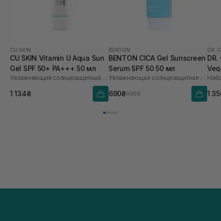
CU SKIN
BENTON
DR. 
CU SKIN Vitamin U Aqua Sun
BENTON CICA Gel Sunscreen
DR.
Gel SPF 50+ PA+++ 50 мл
Serum SPF 50 50 мл
Veg
Увлажняющий солнцезащитный гель
Увлажняющая солнцезащитная крем-сыворотка с центеллой
Набо
PA+
1 134₴
690₴
1 3
920₴