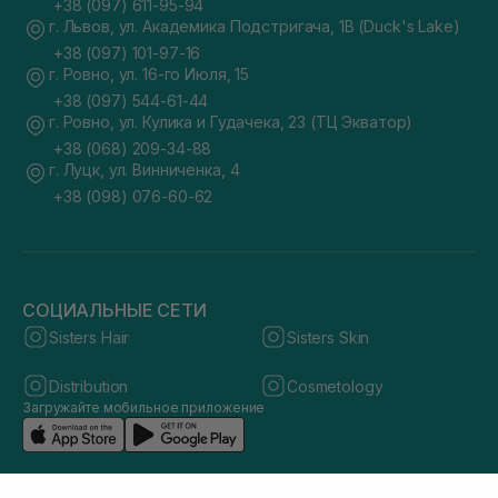
+38 (097) 611-95-94
г. Львов, ул. Академика Подстригача, 1В (Duck's Lake)
+38 (097) 101-97-16
г. Ровно, ул. 16-го Июля, 15
+38 (097) 544-61-44
г. Ровно, ул. Кулика и Гудачека, 23 (ТЦ Экватор)
+38 (068) 209-34-88
г. Луцк, ул. Винниченка, 4
+38 (098) 076-60-62
СОЦИАЛЬНЫЕ СЕТИ
Sisters Hair
Sisters Skin
Distribution
Cosmetology
Загружайте мобильное приложение