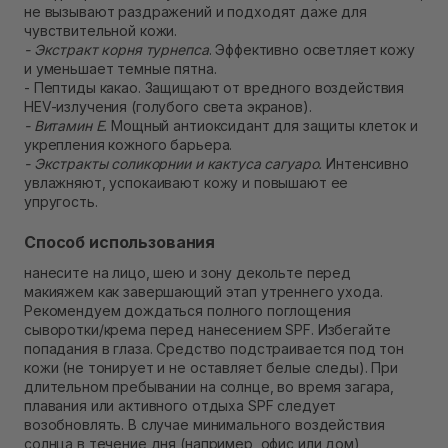
не вызывают раздражений и подходят даже для
чувствительной кожи.
- Экстракт корня турнепса
. Эффективно осветляет кожу
и уменьшает темные пятна.
- Пептиды какао. Защищают от вредного воздействия
HEV-излучения (голубого света экранов).
- Витамин E.
Мощный антиоксидант для защиты клеток и
укрепления кожного барьера.
- Экстракты соликорнии и кактуса сагуаро.
Интенсивно
увлажняют, успокаивают кожу и повышают ее
упругость.
Способ использования
нанесите на лицо, шею и зону декольте перед
макияжем как завершающий этап утреннего ухода.
Рекомендуем дождаться полного поглощения
сыворотки/крема перед нанесением SPF. Избегайте
попадания в глаза. Средство подстраивается под тон
кожи (не тонирует и не оставляет белые следы). При
длительном пребывании на солнце, во время загара,
плавания или активного отдыха SPF следует
возобновлять. В случае минимального воздействия
солнца в течение дня (например, офис или дом)