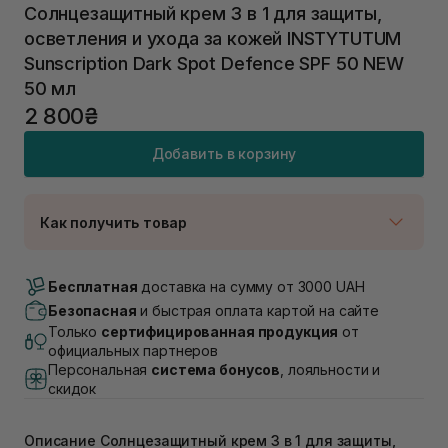
Солнцезащитный крем 3 в 1 для защиты,
осветления и ухода за кожей INSTYTUTUM
Sunscription Dark Spot Defence SPF 50 NEW
50 мл
2 800₴
Добавить в корзину
Как получить товар
Доставка Новой Почтой
В наличии
Бесплатная
доставка на сумму от 3000 UAH
Самовывоз г. Луцк, Винниченка 4
Безопасная
и быстрая оплата картой на сайте
В наличии
Только
сертифицированная продукция
от
Самовывоз г. Львов, ул. Академика Подстригача,
официальных партнеров
1В (Duck's Lake)
Персональная
система бонусов
, лояльности и
В наличии
скидок
Самовывоз Львов (Ивана Франко 36)
В наличии
Описание Солнцезащитный крем 3 в 1 для защиты,
Самовывоз г. Львов ул. Степана Бандеры 43