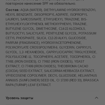
повторное нанесение SPF не обязательно.
Состав:
AQUA (WATER), DIETHYLAMINO HYDROXYBENZOYL
HEXYL BENZOATE, DIISOPROPYL ADIPATE, ISOPROPYL
LAUROYL SARCOSINATE, ETHYLHEXYL TRIAZONE, BIS-
ETHYLHEXYLOXYPHENOL METHOXYPHENYL TRIAZINE,
BUTYLENE GLYCOL, DIMETHICONE, C14-22 ALCOHOLS,
BUTYLOCTYL SALICYLATE, PENTYLENE GLYCOL, POTASSIUM
CETYL PHOSPHATE, SILICA, C12-20 ALKYL GLUCOSIDE,
PARFUM (FRAGRANCE), HYDROXYACETOPHENONE,
POLYACRYLATE CROSSPOLYMER-6, GLYCERIN, CAPRYLYL
GLYCOL, 1,2- HEXANEDIOL, CAPRYLIC/CAPRIC TRIGLYCERIDE,
POLYSILICONE-11, TOCOPHERYL ACETATE, TOCOPHEROL, CI
77491 (IRON OXIDES), CI 77492 (IRON OXIDES), YEAST
EXTRACT, CI 77499 (IRON OXIDES), THEOBROMA CACAO
(COCOA) SEED EXTRACT, SALICORNIA HERBACEA EXTRACT,
VP/EICOSENE COPOLYMER, DECYL GLUCOSIDE, HELIANTHUS
ANNUUS (SUNFLOWER) SEED OIL, CI 17200 (RED 33), BRASSICA
RAPA (TURNIP) LEAF EXTRACT.
Уровень защиты