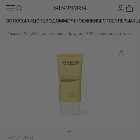
ВОЛОСЫ
ЛИЦО
ТЕЛО
ДОМ
МЕРЧ
НОВИНКИ
БЕСТСЕЛЛЕРЫ
АКЦ
Главная
Лицо
Защита от солнца
Средства SPF на химических фильтра
|
|
|
INSTYTUTUM