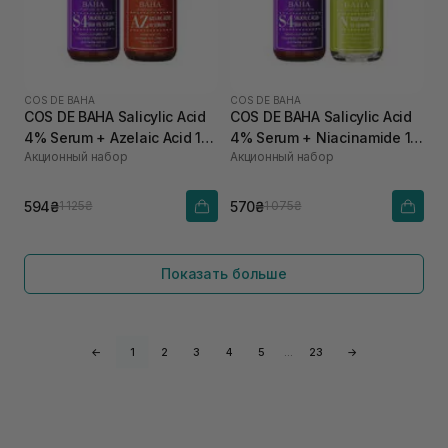
COS DE BAHA
COS DE BAHA
COS DE BAHA Salicylic Acid
COS DE BAHA Salicylic Acid
4% Serum + Azelaic Acid 10
4% Serum + Niacinamide 10
Акционный набор
Акционный набор
Serum
Serum
594₴
570₴
1 125₴
1 075₴
Показать больше
←
1
2
3
4
5
…
23
→