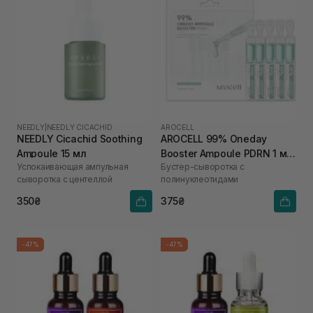
NEEDLY
|
NEEDLY CICACHID
AROCELL
NEEDLY Cicachid Soothing
AROCELL 99% Oneday
Ampoule 15 мл
Booster Ampoule PDRN 1 мл
Успокаивающая ампульная
Бустер-сыворотка с
х 5 шт
сыворотка с центеллой
полинуклеотидами
350₴
375₴
-47%
-47%