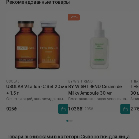
Рекомендованные товары
-20%
USOLAB
BY WISHTREND
THER
USOLAB Vita Ion-C Set 20 мл
BY WISHTREND Ceramide
THE
+ 1,5 г
Milky Ampoule 30 мл
30 
Осветляющий, антиоксидантный и омолаживающий набор
Восстанавливающая успокаивающая ампула для лица
925₴
1 036₴
2 7
1 295₴
Товари зі знижками в категорії Сыворотки для лица