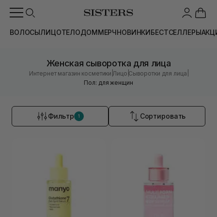
ВОЛОСЫ
ЛИЦО
ТЕЛО
ДОМ
МЕРЧ
НОВИНКИ
БЕСТСЕЛЛЕРЫ
АКЦ
Женская сыворотка для лица
|
|
|
Интернет магазин косметики
Лицо
Сыворотки для лица
Пол: для женщин
Фильтр
Сортировать
1