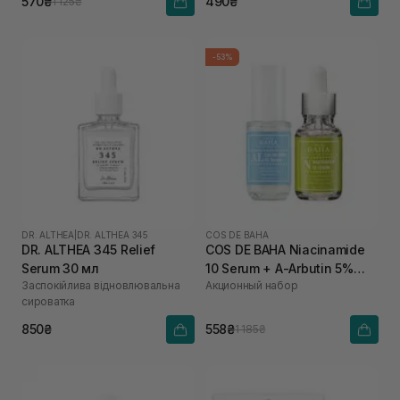
570₴
490₴
1 125₴
-53%
DR. ALTHEA
|
DR. ALTHEA 345
COS DE BAHA
DR. ALTHEA 345 Relief
COS DE BAHA Niacinamide
Serum 30 мл
10 Serum + A-Arbutin 5%
Заспокійлива відновлювальна
Акционный набор
Licorice AL
сироватка
850₴
558₴
1 185₴