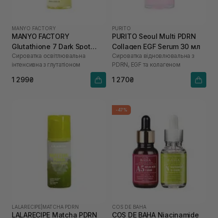
MANYO FACTORY
PURITO
MANYO FACTORY
PURITO Seoul Multi PDRN
Glutathione 7 Dark Spot
Collagen EGF Serum 30 мл
Сироватка освітлювальна
Сироватка відновлювальна з
Serum 30 мл
інтенсивна з глутатіоном
PDRN, EGF та колагеном
1 299₴
1 270₴
-47%
LALARECIPE
|
MATCHA PDRN
COS DE BAHA
LALARECIPE Matcha PDRN
COS DE BAHA Niacinamide