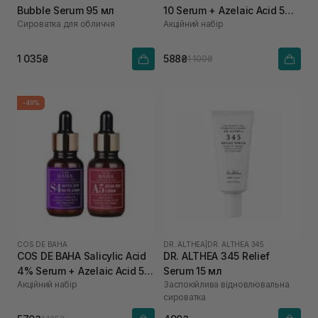
Bubble Serum 95 мл
10 Serum + Azelaic Acid 5
Сироватка для обличчя
Акційний набір
Serum
1 035₴
588₴
1 100₴
-49%
COS DE BAHA
DR. ALTHEA
|
DR. ALTHEA 345
COS DE BAHA Salicylic Acid
DR. ALTHEA 345 Relief
4% Serum + Azelaic Acid 5
Serum 15 мл
Акційний набір
Заспокійлива відновлювальна
Serum
сироватка