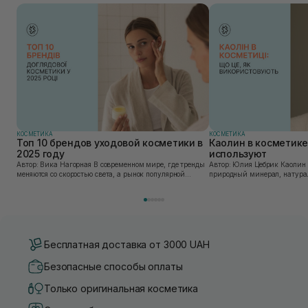
КОСМЕТИКА
КОСМЕТИКА
Топ 10 брендов уходовой косметики в
Каолин в косметике:
2025 году
используют
Автор: Вика Нагорная В современном мире, где тренды
Автор: Юлия Цебрик Каолин в косметологии – это
меняются со скоростью света, а рынок популярной
природный минерал, натурал
косметики переполнен новыми предложениями, выбор
имеет множество преимущес
средства для ухода становится настоящим вызовом....
головы, благодаря большому 
Бесплатная доставка от 3000 UAH
Безопасные способы оплаты
Только оригинальная косметика