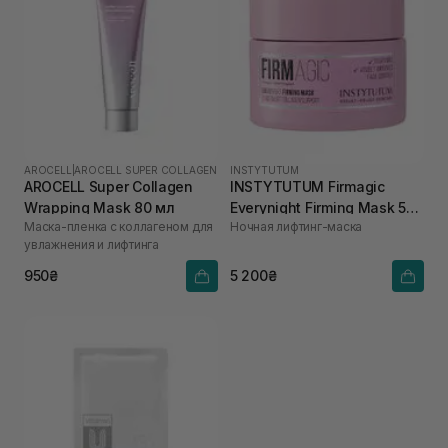
AROCELL
|
AROCELL SUPER COLLAGEN
INSTYTUTUM
AROCELL Super Collagen
INSTYTUTUM Firmagic
Wrapping Mask 80 мл
Everynight Firming Mask 50
Маска-пленка с коллагеном для
Ночная лифтинг-маска
мл
увлажнения и лифтинга
950₴
5 200₴