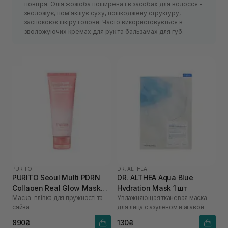
повітря. Олія жожоба поширена і в засобах для волосся -
зволожує, пом'якшує суху, пошкоджену структуру,
заспокоює шкіру голови. Часто використовується в
зволожуючих кремах для рук та бальзамах для губ.
PURITO
DR. ALTHEA
PURITO Seoul Multi PDRN
DR. ALTHEA Aqua Blue
Collagen Real Glow Mask
Hydration Mask 1 шт
Маска-плівка для пружності та
Увлажняющая тканевая маска
100 мл
сяйва
для лица с азуленом и агавой
890₴
130₴