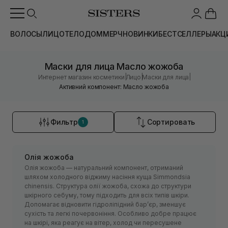
ВОЛОСЫ
ЛИЦО
ТЕЛО
ДОМ
МЕРЧ
НОВИНКИ
БЕСТСЕЛЛЕРЫ
АКЦ
Маски для лица Масло жожоба
|
|
|
Интернет магазин косметики
Лицо
Маски для лица
Активний компонент: Масло жожоба
Фильтр
Сортировать
1
Олія жожоба
Олія жожоба — натуральний компонент, отриманий
шляхом холодного віджиму насіння куща Simmondsia
chinensis. Структура олії жожоба, схожа до структури
шкірного себуму, тому підходить для всіх типів шкіри.
Допомагає відновити гідроліпідний бар’єр, зменшує
сухість та легкі почервоніння. Особливо добре працює
на шкірі, яка реагує на вітер, холод чи пересушене