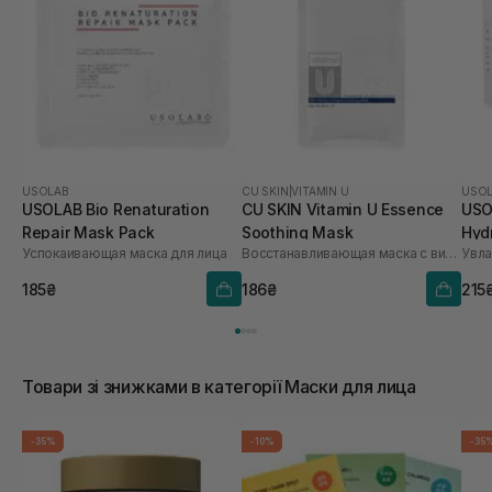
USOLAB
CU SKIN
|
VITAMIN U
USO
USOLAB Bio Renaturation
CU SKIN Vitamin U Essence
USO
Repair Mask Pack
Soothing Mask
Hyd
Успокаивающая маска для лица
Восстанавливающая маска с витамином U
шт
185₴
186₴
215
Товари зі знижками в категорії Маски для лица
-35%
-10%
-35