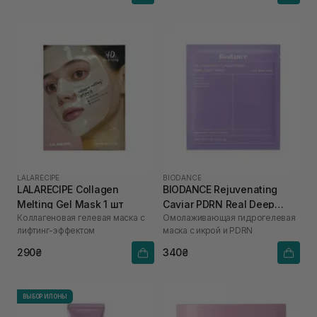
LALARECIPE
BIODANCE
LALARECIPE Collagen
BIODANCE Rejuvenating
Melting Gel Mask 1 шт
Caviar PDRN Real Deep
Коллагеновая гелевая маска с
Омолаживающая гидрогелевая
Mask 1 шт
лифтинг-эффектом
маска с икрой и PDRN
290₴
340₴
ВЫБОР ИЛОНЫ