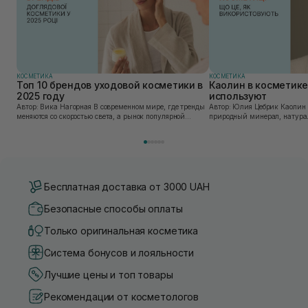
КОСМЕТИКА
КОСМЕТИКА
Топ 10 брендов уходовой косметики в
Каолин в косметике:
2025 году
используют
Автор: Вика Нагорная В современном мире, где тренды
Автор: Юлия Цебрик Каолин в косметологии – это
меняются со скоростью света, а рынок популярной
природный минерал, натурал
косметики переполнен новыми предложениями, выбор
имеет множество преимущес
средства для ухода становится настоящим вызовом....
головы, благодаря большому 
Бесплатная доставка от 3000 UAH
Безопасные способы оплаты
Только оригинальная косметика
Система бонусов и лояльности
Лучшие цены и топ товары
Рекомендации от косметологов