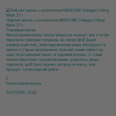
Лифтинг маска с коллагеном MEDICUBE Collagen Lifting
Mask 27 г
Тканевые маски
Маска відзначилась своєю кількістю есенції, яку я потім
перелила і використовувала, як серум 😅💰 Дуже
комфортний гель, який наровнював шкіру без відчуття
липкості. Гарне зволоження, класний пламп-ефект на
шкірі після використання та чудовий релакс. ❤️‍🔥 Саме
лекало мені було трошки великим, довелось дещо
підрізати, щоб було зручно загорнути маску, але
продукт точно вартий уваги.
Е
Елена Барановська
26.07.2026, 22:23