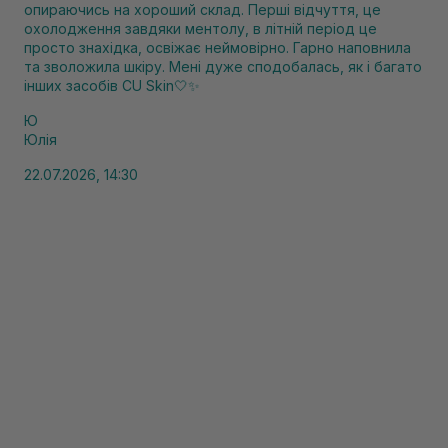
опираючись на хороший склад. Перші відчуття, це
охолодження завдяки ментолу, в літній період це
просто знахідка, освіжає неймовірно. Гарно наповнила
та зволожила шкіру. Мені дуже сподобалась, як і багато
інших засобів CU Skin🤍✨
Ю
Юлія
22.07.2026, 14:30