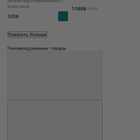
Ночная гидрогелевая маска с
коллагеном
1 088₴
1 280₴
320₴
Показать больше
Рекомендованные товары