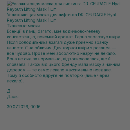
Увлажняющая маска для лифтинга DR. CEURACLE Hyal
Reyouth Lifting Mask 1 шт
Тканевые маски
Есенції в пачці багато, має водичково-гелеву
консистенцію, приємний аромат. Гарно зволожує шкіру.
Після холодильника взагалі дуже приємно зранку
нанести її на обличчя. Для жирної шкіри з розацеа —
все чудово. Проте мені абсолютно незручне лекало.
Вона не сиділа нормально, відтопирювалася, ще й
сповзала. Також від цього бренду мала маску з чайним
деревом — те саме: лекало максимально невдале.
Тому я особисто вдруге не повторю (лише через
лекало).
Д
Дарія
30.07.2026, 00:16