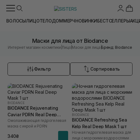
ВОЛОСЫ
ЛИЦО
ТЕЛО
ДОМ
МЕРЧ
НОВИНКИ
БЕСТСЕЛЛЕРЫ
АКЦ
Маски для лица от Biodance
|
|
|
Интернет магазин косметики
Лицо
Маски для лица
Бренд: Biodance
Фильтр
Сортировать
BIODANCE
BIODANCE Rejuvenating
Caviar PDRN Real Deep
BIODANCE
BIODANCE Refreshing Sea
Омолаживающая гидрогелевая
Mask 1 шт
маска с икрой и PDRN
Kelp Real Deep Mask 1 шт
Ночная гидрогелевая маска для
340₴
лица с морскими водорослями