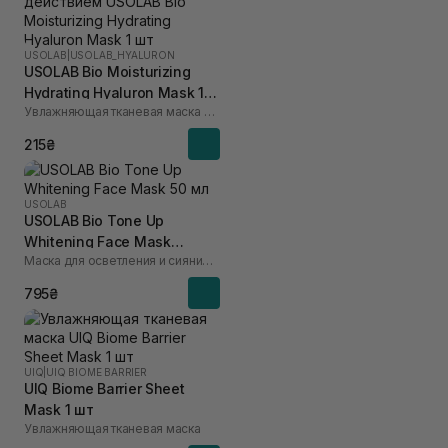
USOLAB
|
USOLAB_HYALURON
USOLAB Bio Moisturizing
Hydrating Hyaluron Mask 1
Увлажняющая тканевая маска с успокаивающим и антивозрастным действием
шт
215₴
USOLAB
USOLAB Bio Tone Up
Whitening Face Mask
Маска для осветления и сияния кожи лица
против тусклости и
неровного тона 50 мл
795₴
UIQ
|
UIQ BIOME BARRIER
UIQ Biome Barrier Sheet
Mask 1 шт
Увлажняющая тканевая маска