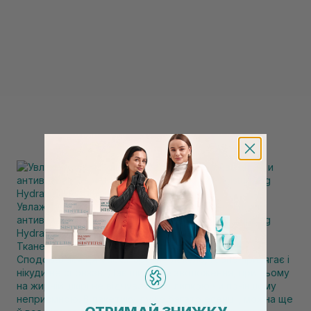
Увлажняющая тканевая маска с успокаивающим и
антивозрастным действием USOLAB Bio Moisturizing
Hydrating Hyaluron Mask 1 шт
Тканевые маски
Сподобалася ця маска. Зручне лекало, гарно прилягає і
нікуди не сповзає. Дає шикарне зволоження, при цьому
на жирній шкірі не відчувається липкою чи по-іншому
неприємною. В пакетику дуже багато есенціі, можна ще