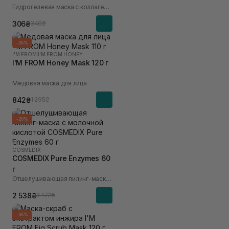
Гидрогелевая маска с коллагеном и 10 видами гиалуроновой кислоты
306₴
340₴
-35%
I'M FROM
|
I'M FROM HONEY
I'M FROM Honey Mask 120 г
Медовая маска для лица
842₴
1 295₴
-20%
COSMEDIX
COSMEDIX Pure Enzymes 60
г
Отшелушивающая пилинг-маска с молочной кислотой
2 538₴
3 172₴
-35%