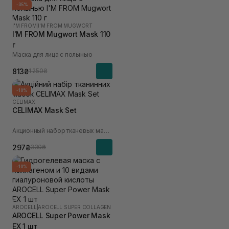
-35%
I'M FROM
|
I'M FROM MUGWORT
I'M FROM Mugwort Mask 110
г
Маска для лица с полынью
813₴
1 250₴
-10%
CELIMAX
CELIMAX Mask Set
Акционный набор тканевых масок
297₴
330₴
-10%
AROCELL
|
AROCELL SUPER COLLAGEN
AROCELL Super Power Mask
EX 1 шт