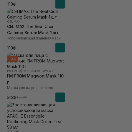
110₴
CELIMAX
CELIMAX The Real Cica
Calming Serum Mask 1 шт
Успокаивающая тканевая маска для лица
110₴
-35%
I'M FROM
|
I'M FROM MUGWORT
I'M FROM Mugwort Mask 110
г
Маска для лица с полынью
813₴
1 250₴
ATACHE