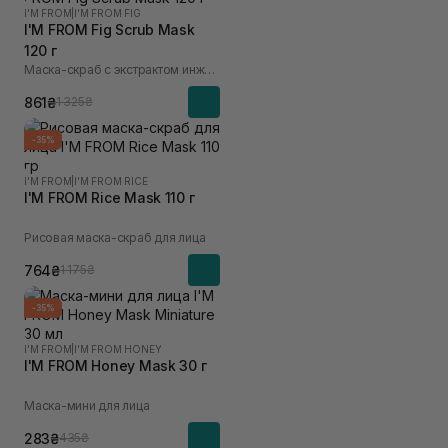
I'M FROM
|
I'M FROM FIG
I'M FROM Fig Scrub Mask
120 г
Маска-скраб с экстрактом инжира
861₴
1 325₴
-35%
I'M FROM
|
I'M FROM RICE
I'M FROM Rice Mask 110 г
Рисовая маска-скраб для лица
764₴
1 175₴
-35%
I'M FROM
|
I'M FROM HONEY
I'M FROM Honey Mask 30 г
Маска-мини для лица
283₴
435₴