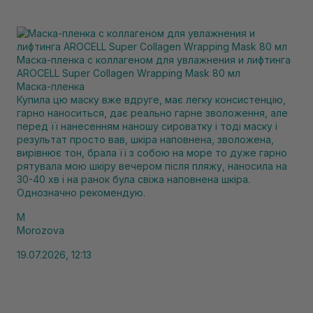
Маска-пленка с коллагеном для увлажнения и лифтинга
AROCELL Super Collagen Wrapping Mask 80 мл
Маска-пленка
Купила цю маску вже вдруге, має легку консистенцію,
гарно наноситься, дає реально гарне зволоження, але
перед її нанесенням наношу сироватку і тоді маску і
результат просто вав, шкіра наповнена, зволожена,
вирівнює тон, брала її з собою на море то дуже гарно
рятувала мою шкіру вечером після пляжу, наносила на
30-40 хв і на ранок була свіжа наповнена шкіра.
Однозначно рекомендую.
M
Morozova
19.07.2026, 12:13