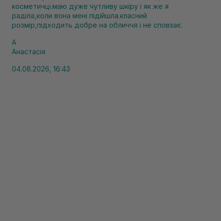
косметичці.маю дуже чутливу шкіру і як же я
раділа,коли вона мені підійшла.класний
розмір,підходить добре на обличчя і не сповзає.
А
Анастасія
04.08.2026, 16:43