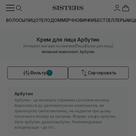
ВОЛОСЫ
ЛИЦО
ТЕЛО
ДОМ
МЕРЧ
НОВИНКИ
БЕСТСЕЛЛЕРЫ
АКЦ
Крем для лица Арбутин
|
|
|
Интернет магазин косметики
Лицо
Крем для лица
Активний компонент: Арбутин
Фильтр
Сортировать
1
Арбутин
Арбутин – це молекула отримана з рослини мучниці.
Відноситься до депігментуючих компонентів, які
пригнічують синтез меланіну, не надаючи при цьому
токсичного впливу на організм. Форми: альфа-арбутин,
бета-арбутин, дезоксіарбутин. Рекомендована
концентрація – до 4%.