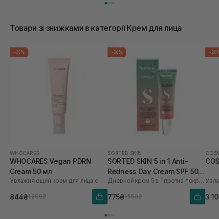
Товари зі знижками в категорії Крем для лица
-35%
-50%
-20
WHOCARES
SORTED SKIN
COSM
WHOCARES Vegan PDRN
SORTED SKIN 5 in 1 Anti-
COS
Cream 50 мл
Redness Day Cream SPF 50
Увлажняющий крем для лица с веганскими полинуклеотидами WHO CARES
Дневной крем 5 в 1 против покраснения
30 мл
844₴
775₴
3 1
1 299₴
1 550₴