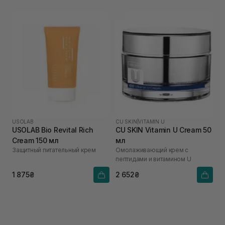
USOLAB
CU SKIN
|
VITAMIN U
USOLAB Bio Revital Rich
CU SKIN Vitamin U Cream 50
Cream 150 мл
мл
Защитный питательный крем
Омолаживающий крем с
пептидами и витамином U
1 875₴
2 652₴