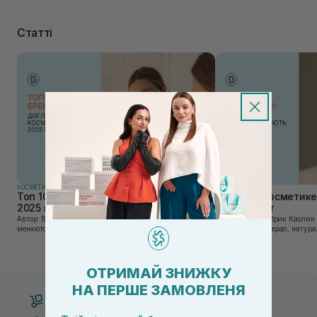
Статті
КОСМЕТИКА
КОСМЕТИКА
Топ 10 брендов уходовой косметики в
Каолин в косметике:
2025 году
используют
Автор: Вика Нагорная В современном мире, где тренды
Автор: Юлия Цебрик Каолин в косметологии – это
меняются со скоростью света, а рынок популярной
природный минерал, натурал
косметики переполнен новыми предложениями, выбор
имеет множество преимущес
средства для ухода становится настоящим вызовом....
головы, благодаря большому 
ОТРИМАЙ ЗНИЖКУ
НА ПЕРШЕ ЗАМОВЛЕНЯ
Бесплатная доставка от 3000 UAH