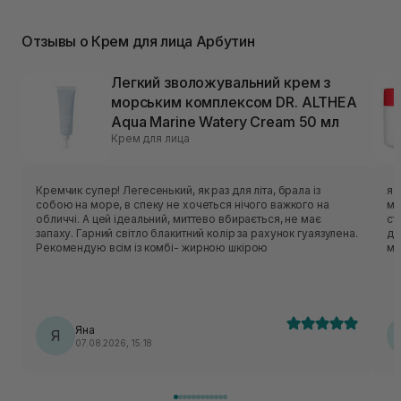
Отзывы о Крем для лица Арбутин
Легкий зволожувальний крем з
морським комплексом DR. ALTHEA
Aqua Marine Watery Cream 50 мл
Крем для лица
Кремчик супер! Легесенький, як раз для літа, брала із
я 
собою на море, в спеку не хочеться нічого важкого на
ма
обличчі. А цей ідеальний, миттево вбирається, не має
ст
запаху. Гарний світло блакитний колір за рахунок гуаязулена.
де
Рекомендую всім із комбі- жирною шкірою
мі
Яна
Я
07.08.2026, 15:18