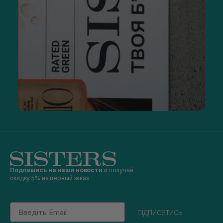
Подпишись на наши новости
и получай
скидку 5% на первый заказ
Email
підписатись