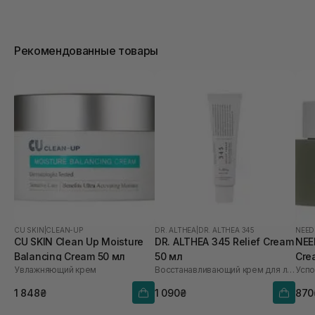
Рекомендованные товары
CU SKIN
|
CLEAN-UP
DR. ALTHEA
|
DR. ALTHEA 345
NEED
CU SKIN Clean Up Moisture
DR. ALTHEA 345 Relief Cream
NEE
Balancing Cream 50 мл
50 мл
Cre
Увлажняющий крем
Восстанавливающий крем для лица
1 848₴
1 090₴
870