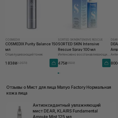
COSMEDIX
SORTED SKIN
|
INTENSIVE RESCUE
DEAR
COSMEDIX Purity Balance 150
SORTED SKIN Intensive
DEA
мл
Rescue Spray 100 мл
Amp
Отшелушивающий тоник
Интенсивно восстанавливающий спрей для кожи
1 838₴
475₴
800
2 297₴
950₴
Отзывы о Мист для лица Manyo Factory Нормальная
кожа лица
Антиоксидантный увлажняющий
мист DEAR, KLAIRS Fundamental
Ampule Mist 125 мл