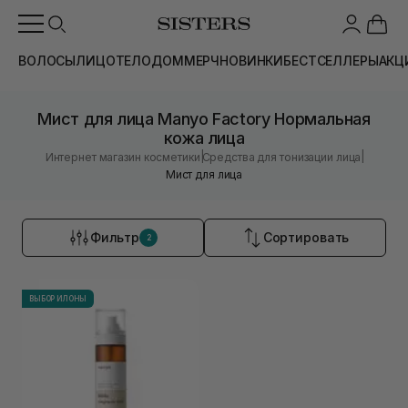
ВОЛОСЫ
ЛИЦО
ТЕЛО
ДОМ
МЕРЧ
НОВИНКИ
БЕСТСЕЛЛЕРЫ
АКЦ
Мист для лица Manyo Factory Нормальная
кожа лица
|
|
Интернет магазин косметики
Средства для тонизации лица
Мист для лица
Фильтр
Сортировать
2
ВЫБОР ИЛОНЫ