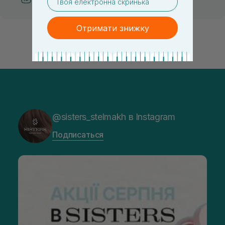
Отримати знижку
@sisters_stelmakh в Instagram
Подписаться