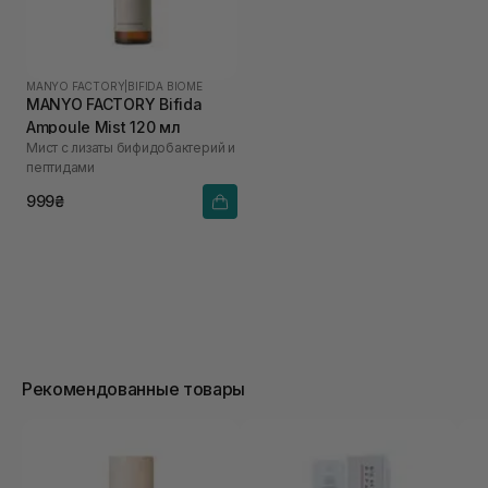
MANYO FACTORY
|
BIFIDA BIOME
MANYO FACTORY Bifida
Ampoule Mist 120 мл
Мист с лизаты бифидобактерий и
пептидами
999₴
Рекомендованные товары