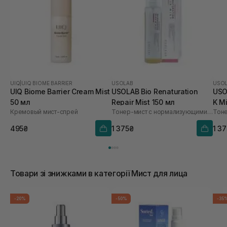
UIQ
|
UIQ BIOME BARRIER
USOLAB
USO
UIQ Biome Barrier Cream Mist
USOLAB Bio Renaturation
USOL
50 мл
Repair Mist 150 мл
K Mi
Кремовый мист-спрей
Тонер-мист с нормализующими свойствами
Тоне
495₴
1 375₴
1 3
Товари зі знижками в категорії Мист для лица
-20%
-50%
-35