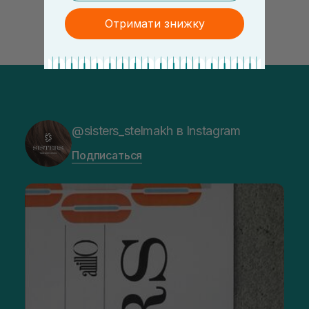
Отримати знижку
@sisters_stelmakh в Instagram
Подписаться