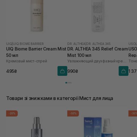
UIQ
|
UIQ BIOME BARRIER
DR. ALTHEA
|
DR. ALTHEA 345
USO
UIQ Biome Barrier Cream Mist
DR. ALTHEA 345 Relief Cream
USO
50 мл
Mist 100 мл
Repa
Кремовый мист-спрей
Увлажняющий двухфазный крем-спрей для лица
495₴
990₴
1 3
Товари зі знижками в категорії Мист для лица
-20%
-50%
-35