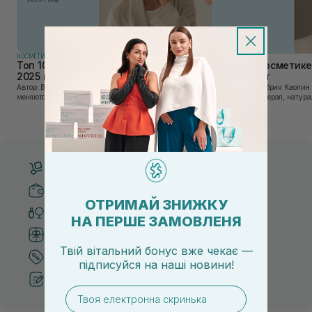
КОСМЕТИКА
КОСМЕТИКА
Топ 10 брендов уходовой косметики в
Каолин в косметике:
2025 году
используют
Автор: Вика Нагорная В современном мире, где тренды
Автор: Юлия Цебрик Каолин в косметологии – это
меняются со скоростью света, а рынок популярной
природный минерал, натурал
косметики переполнен новыми предложениями, выбор
имеет множество преимущес
средства для ухода становится настоящим вызовом....
головы, благодаря большому 
Бесплатная доставка от 3000 UAH
Безопасные способы оплаты
ОТРИМАЙ ЗНИЖКУ
Только оригинальная косметика
НА ПЕРШЕ ЗАМОВЛЕНЯ
Система бонусов и лояльности
Твій вітальний бонус вже чекає —
Лучшие цены и топ товары
підписуйся
на
наші новини!
Рекомендации от косметологов
email