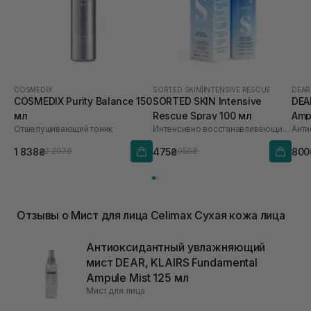
COSMEDIX
SORTED SKIN
|
INTENSIVE RESCUE
DEAR
COSMEDIX Purity Balance 150
SORTED SKIN Intensive
DEA
мл
Rescue Spray 100 мл
Amp
Отшелушивающий тоник
Интенсивно восстанавливающий спрей для кожи
1 838₴
475₴
800
2 297₴
950₴
Отзывы о Мист для лица Celimax Сухая кожа лица
Антиоксидантный увлажняющий
мист DEAR, KLAIRS Fundamental
Ampule Mist 125 мл
Мист для лица