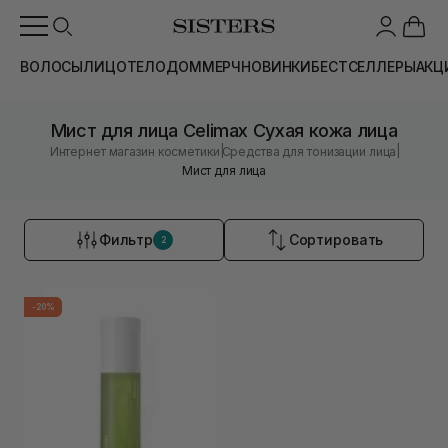
ВОЛОСЫ
ЛИЦО
ТЕЛО
ДОМ
МЕРЧ
НОВИНКИ
БЕСТСЕЛЛЕРЫ
АКЦ
Мист для лица Celimax Сухая кожа лица
|
|
Интернет магазин косметики
Средства для тонизации лица
Мист для лица
Фильтр
Сортировать
2
-20%