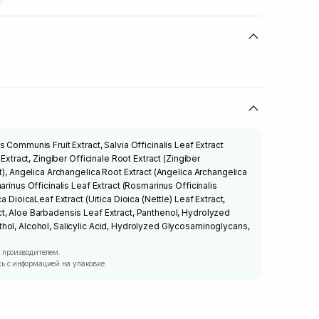
 Communis Fruit Extract, Salvia Officinalis Leaf Extract
 Extract, Zingiber Officinale Root Extract (Zingiber
t), Angelica Archangelica Root Extract (Angelica Archangelica
arinus Officinalis Leaf Extract (Rosmarinus Officinalis
a DioicaLeaf Extract (Urtica Dioica (Nettle) Leaf Extract,
t, Aloe Barbadensis Leaf Extract, Panthenol, Hydrolyzed
hol, Alcohol, Salicylic Acid, Hydrolyzed Glycosaminoglycans,
 производителем.
ь с информацией на упаковке.