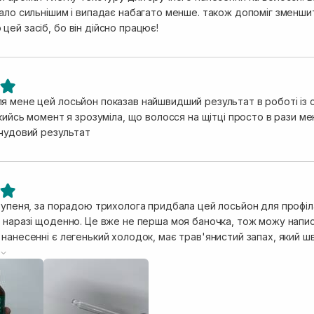
ало сильнішим і випадає набагато менше. також допоміг зменшити
ей засіб, бо він дійсно працює!
я мене цей лосьйон показав найшвидший результат в роботі із с
якийсь момент я зрозуміла, що волосся на щітці просто в рази ме
 чудовий результат
ступеня, за порадою трихолога придбала цей лосьйон для профіл
я баночка, тож можу написати відгук: для мого випадку засіб дійсно
анесенні є легенький холодок, має трав'янистий запах, який швидко вив
багато зручніший у нанесенні, аніж ампули. Піпетка має трошки
 рідина не витікає перпендикулярно. Хороший і робочий засіб, якщо використовувати
за призначенням.