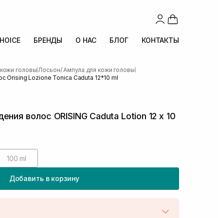
CHOICE
БРЕНДЫ
О НАС
БЛОГ
КОНТАКТЫ
 кожи головы
Лосьон/ Ампула для кожи головы
|
|
 Orising Lozione Tonica Caduta 12*10 ml
ния волос ORISING Caduta Lotion 12 х 10
100 ml
Добавить в корзину