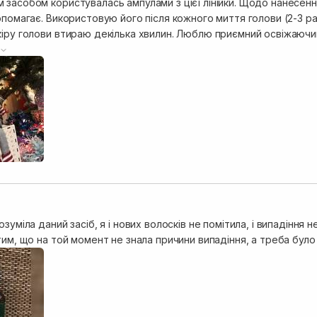
засобом користувалась ампулами з цієї лінійки. Щодо нанесення
опомагає. Використовую його після кожного миття голови (2-3 раз
кіру голови втираю декілька хвилин. Люблю приємний освіжаючий
подобається. Волосся майже не випадає, росте багато нового. 
сіб. Рекомендую
озуміла даний засіб, я і нових волосків не помітила, і випадіння
тим, що на той момент не знала причини випадіння, а треба було