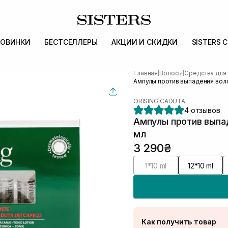
ОВИНКИ
БЕСТСЕЛЛЕРЫ
АКЦИИ И СКИДКИ
SISTERS 
Главная
Волосы
Средства для
|
|
Ампулы против выпадения волос
ORISING
|
CADUTA
4 отзывов
Ампулы против выпаде
мл
3 290₴
1*10 ml
12*10 ml
Как получить товар