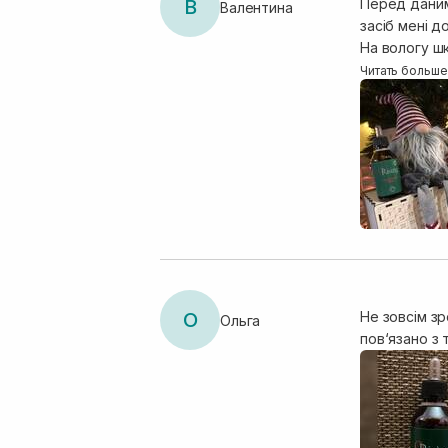
В
Перед даним 
Валентина
засіб мені д
На вологу ш
засіб дуже 
Читать больше
це супер за
О
Не зовсім зр
Ольга
пов‘язано з 