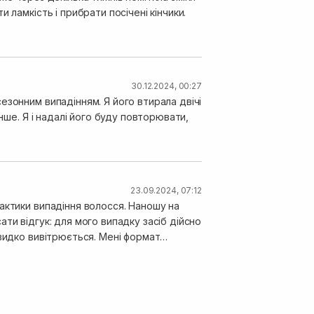
 ламкість і прибрати посічені кінчики.
30.12.2024, 00:27
езонним випадінням. Я його втирала двічі
нше. Я і надалі його буду повторювати,
23.09.2024, 07:12
актики випадіння волосся. Наношу на
ітрюється. Мені формат
 скошений носик, можна гарно регулювати