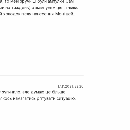
, то мені зручніші були ампулки. Сам
и на тиждень) з шампунем цієї лінійки.
 холодок після нанесення. Мені цей
Що важливо, швидше не жирніє. Для мене
17.11.2021, 22:20
 не зупинило, але думаю це більше
 якось намагатись рятувати ситуацію.