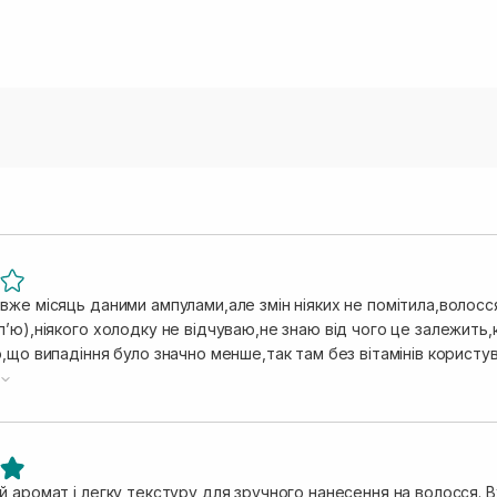
же місяць даними ампулами,але змін ніяких не помітила,волосся
пʼю),ніякого холодку не відчуваю,не знаю від чого це залежить
,що випадіння було значно менше,так там без вітамінів користу
брала шампуньвід випадіння і теж ніякого ефекту не помітила,к
 аромат і легку текстуру для зручного нанесення на волосся. В