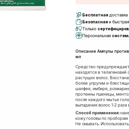
Доставка Новой Поч
Бесплатная
Самовывоз г. Луцк, 
доставка 
Самовывоз г. Львов, 
Безопасная
и быстрая
Lake)
Только
сертифициров
Самовывоз Львов (И
Персональная
систем
Самовывоз г. Львов 
Самовывоз Ровно
Описание Ампулы против 
Самовывоз г. Ровно, 
мл
Средство предупреждает 
находятся в телагеновий 
растущих волос. Восстана
более упругим и блестящи
шалфея, имбиря, розмарина
протеины пшеницы, ментол
после каждого мытья голо
выпадения волос 1-2 раза
Способ применения:
нан
кожу головы по проборам 
Не смывать. Использовать