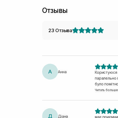
Отзывы
23 Отзыва
А
Анна
Користуюся в
паралельно 
було помітно
розчарувала,
Читать больше
розходу.
Д
Діана
має приємний