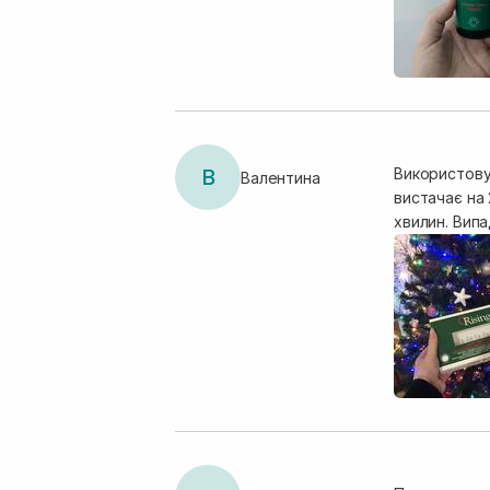
В
Використовув
Валентина
вистачає на 
хвилин. Вип