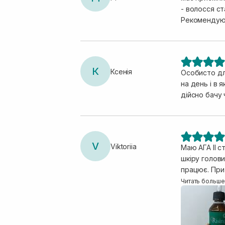
- волосся ст
Рекомендую ц
К
Ксенія
Особисто дл
на день і в 
дійсно бачу
V
Viktoriia
Маю АГА ІІ 
шкіру голови наразі щоденно. Це вже не перша мо
працює. При н
пляшечки на
Читать больше
область нанесення, бо
правильно і 