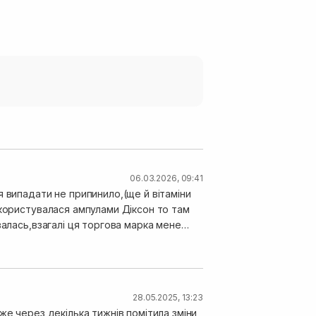
06.03.2026, 09:41
 випадати не припинило,(ще й вітаміни
,користувалася ампулами Діксон то там
валась,взагалі ця торгова марка мене
рім жорсткості волосся і великого
28.05.2025, 13:23
же через декілька тижнів помітила зміни