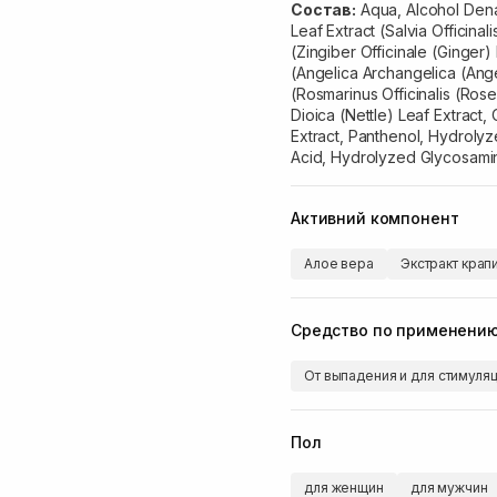
Состав:
Aqua, Alcohol Denat
Leaf Extract (Salvia Officinal
(Zingiber Officinale (Ginger)
(Angelica Archangelica (Angel
(Rosmarinus Officinalis (Rose
Dioica (Nettle) Leaf Extract
Extract, Panthenol, Hydrolyz
Acid, Hydrolyzed Glycosamin
Активний компонент
Алое вера
Экстракт крап
Средство по применени
От выпадения и для стимуля
Пол
для женщин
для мужчин