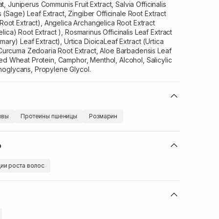
, Juniperus Communis Fruit Extract, Salvia Officinalis
is (Sage) Leaf Extract, Zingiber Officinale Root Extract
 Root Extract), Angelica Archangelica Root Extract
ica) Root Extract ), Rosmarinus Officinalis Leaf Extract
mary) Leaf Extract), Urtica DioicaLeaf Extract (Urtica
, Curcuma Zedoaria Root Extract, Aloe Barbadensis Leaf
ed Wheat Protein, Camphor, Menthol, Alcohol, Salicylic
oglycans, Propylene Glycol.
ивы
Протеины пшеницы
Розмарин
ю
ции роста волос