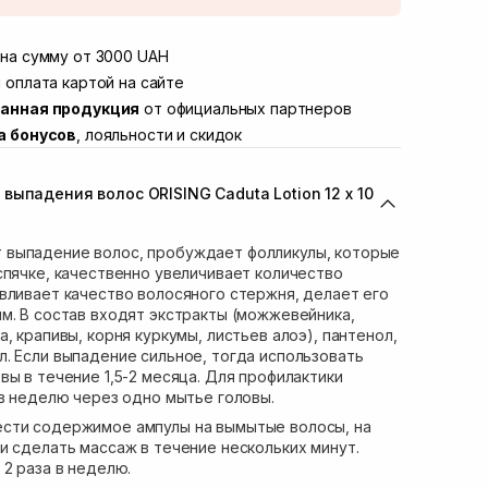
той
В наличии
Винниченка 4
на сумму от 3000 UAH
В наличии
ул. Академика Подстригача, 1В (Duck's
 оплата картой на сайте
В наличии
анная продукция
от официальных партнеров
вана Франко 36)
В наличии
а бонусов
, лояльности и скидок
ул. Степана Бандеры 43
В наличии
В наличии
выпадения волос ORISING Caduta Lotion 12 х 10
ул. Кулика и Гудачека 23 (ТЦ Экватор)
В наличии
выпадение волос, пробуждает фолликулы, которые
спячке, качественно увеличивает количество
вливает качество волосяного стержня, делает его
м. В состав входят экстракты (можжевейника,
, крапивы, корня куркумы, листьев алоэ), пантенол,
. Если выпадение сильное, тогда использовать
вы в течение 1,5-2 месяца. Для профилактики
 в неделю через одно мытье головы.
ести содержимое ампулы на вымытые волосы, на
и сделать массаж в течение нескольких минут.
 2 раза в неделю.