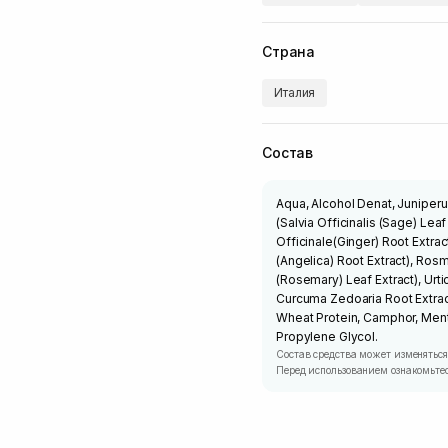
Страна
Италия
Состав
Aqua, Alcohol Denat, Juniperus
(Salvia Officinalis (Sage) Leaf
Officinale(Ginger) Root Extrac
(Angelica) Root Extract), Rosm
(Rosemary) Leaf Extract), Urtic
Curcuma Zedoaria Root Extrac
Wheat Protein, Camphor, Ment
Propylene Glycol.
Состав средства может изменяться
Перед использованием ознакомьтес