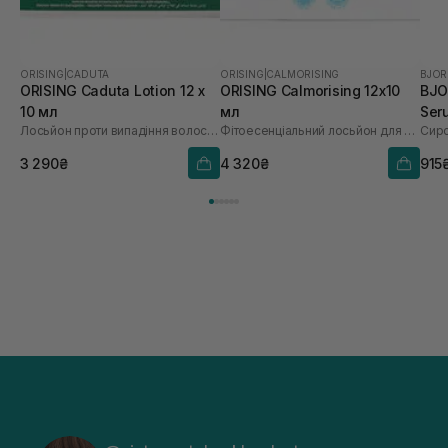
ORISING
|
CADUTA
ORISING
|
CALMORISING
BJOR
ORISING Caduta Lotion 12 х
ORISING Calmorising 12х10
BJO
10 мл
мл
Ser
Лосьйон проти випадіння волосся
Фітоесенціальний лосьйон для чутливої шкіри
3 290₴
4 320₴
915