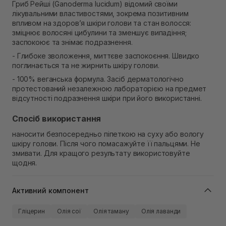
Гриб Рейші (Ganoderma lucidum) відомий своїми
лікувальними властивостями, зокрема позитивним
впливом на здоров’я шкіри голови та стан волосся:
зміцнює волосяні цибулини та зменшує випадіння;
заспокоює та знімає подразнення.
- Глибоке зволоження, миттєве заспокоєння. Швидко
поглинається та не жирнить шкіру голови.
- 100% веганська формула. Засіб дерматологічно
протестований незалежною лабораторією на предмет
відсутності подразнення шкіри при його використанні.
Спосіб використання
наносити безпосередньо піпеткою на суху або вологу
шкіру голови. Після чого помасажуйте її пальцями. Не
змивати. Для кращого результату використовуйте
щодня.
Активний компонент
Гліцерин
Олія сої
Олія таману
Олія лаванди