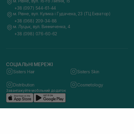
м. Рівне, вул. 16-го Липня, 15
+38 (097) 544-61-44
м. Рівне, вул. Кулика і Гудачека, 23 (ТЦ Екватор)
+38 (068) 209-34-88
м. Луцьк, вул. Винниченка, 4
+38 (098) 076-60-62
СОЦІАЛЬНІ МЕРЕЖІ
Sisters Hair
Sisters Skin
Distribution
Cosmetology
Завантажуйте мобільний додаток
© 2026 sisters.co.ua. Всі права захищено