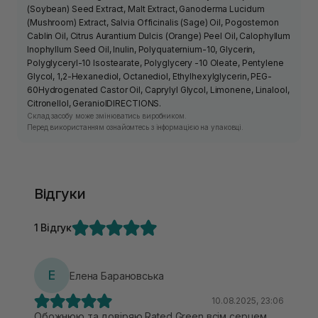
(Soybean) Seed Extract, Malt Extract, Ganoderma Lucidum
(Mushroom) Extract, Salvia Officinalis (Sage) Oil, Pogostemon
Cablin Oil, Citrus Aurantium Dulcis (Orange) Peel Oil, Calophyllum
Inophyllum Seed Oil, Inulin, Polyquaternium-10, Glycerin,
Polyglyceryl-10 Isostearate, Polyglycery -10 Oleate, Pentylene
Glycol, 1,2-Hexanediol, Octanediol, Ethylhexylglycerin, PEG-
60Hydrogenated Castor Oil, Caprylyl Glycol, Limonene, Linalool,
Citronellol, GeraniolDIRECTIONS.
Склад засобу може змінюватись виробником.
Перед використанням ознайомтесь з інформацією на упаковці.
Відгуки
1 Відгук
Е
Елена Барановська
10.08.2025, 23:06
Обожнюю та довіряю Rated Green всім серцем.