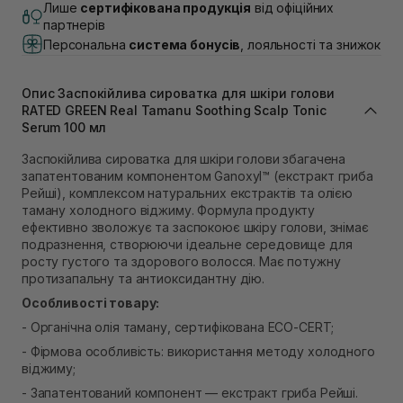
В наявності
Лише
сертифікована продукція
від офіційних
Самовивіз м. Львів, вул. Академіка Підстригача, 1В
партнерів
(Duck’s Lake)
Персональна
система бонусів
, лояльності та знижок
В наявності
Самовивіз м. Львів, вул. Івана Франка 36
В наявності
Опис Заспокійлива сироватка для шкіри голови
Самовивіз м. Львів, вул. Степана Бандери 45
RATED GREEN Real Tamanu Soothing Scalp Tonic
Serum 100 мл
В наявності
Самовивіз м. Рівне, вул. 16-го Липня, 15
Заспокійлива сироватка для шкіри голови збагачена
В наявності
запатентованим компонентом Ganoxyl™ (екстракт гриба
Самовивіз м. Рівне, вул. Кулика і Гудачека 23 (ТЦ
Рейші), комплексом натуральних екстрактів та олією
Екватор)
таману холодного віджиму. Формула продукту
В наявності
ефективно зволожує та заспокоює шкіру голови, знімає
подразнення, створюючи ідеальне середовище для
росту густого та здорового волосся. Має потужну
протизапальну та антиоксидантну дію.
Особливості товару:
- Органічна олія таману, сертифікована ECO-CERT;
- Фірмова особливість: використання методу холодного
віджиму;
- Запатентований компонент — екстракт гриба Рейші.