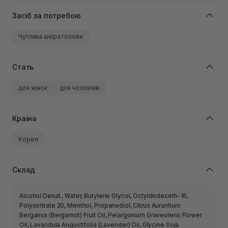
Засіб за потребою
Чутлива шкіра голови
Стать
для жінок
для чоловіків
Країна
Корея
Склад
Alcohol Denat., Water, Butylene Glycol, Octyldodeceth-16,
Polysorbate 20, Menthol, Propanediol, Citrus Aurantium
Bergamia (Bergamot) Fruit Oil, Pelargonium Graveolens Flower
Oil, Lavandula Angustifolia (Lavender) Oil, Glycine Soja