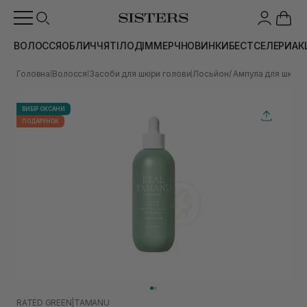
ВОЛОССЯ
ОБЛИЧЧЯ
ТІЛО
ДІМ
МЕРЧ
НОВИНКИ
БЕСТСЕЛЕРИ
АК
Головна
Волосся
Засоби для шкіри голови
Лосьйон/ Ампула для шкіри
|
|
|
ВИБІР ОКСАНИ
ПОДАРУНОК
RATED GREEN
|
TAMANU