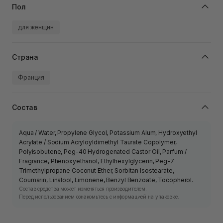
Пол
для женщин
Страна
Франция
Состав
Aqua / Water, Propylene Glycol, Potassium Alum, Hydroxyethyl
Acrylate / Sodium Acryloyldimethyl Taurate Copolymer,
Polyisobutene, Peg-40 Hydrogenated Castor Oil, Parfum /
Fragrance, Phenoxyethanol, Ethylhexylglycerin, Peg-7
Trimethylpropane Coconut Ether, Sorbitan Isostearate,
Coumarin, Linalool, Limonene, Benzyl Benzoate, Tocopherol.
Состав средства может изменяться производителем.
Перед использованием ознакомьтесь с информацией на упаковке.