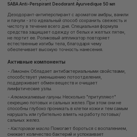
SABA Anti-Perspirant Deodorant Ayurvedique 50 мл
Самовывоз Ровно
В наличии
Дезодорант-антиперспирант с ароматом амбры, ванили
Самовывоз г. Ровно, ул. Кулика и Гудачека 23 (ТЦ
и пачули - это идеальный способ сохранить свежесть и
Экватор)
чистоту в течение всего дня. Специальная формула
В наличии
средства защищает одежду от белых и желтых пятен,
не портит ее. Роликовый аппликатор повторяет
естественные изгибы тела, благодаря чему
обеспечивает высокую точность нанесения.
Активные компоненты
- Лимонен
. Обладает антибактериальными свойствами,
способствует уменьшению потоотделения,
поддерживает обмен веществ и очищает
лимфатические узлы.
- Алюмокалиевые галуны
. Несколько "притупляют"
секрецию потовых и сальных желез. При этом они не
способны глубоко проникать в клетки кожи и тем самым
нарушать или губительно влиять на работу потовых/
сальных желез.
- Касторовое масло
. Помогает бороться с воспалением,
снижает количество бактерий и успокаивает