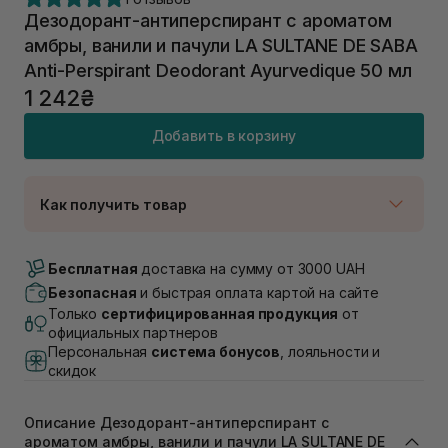
Дезодорант-антиперспирант с ароматом
амбры, ванили и пачули LA SULTANE DE SABA
Anti-Perspirant Deodorant Ayurvedique 50 мл
1 242₴
Добавить в корзину
Как получить товар
Доставка Новой Почтой
В наличии
Бесплатная
доставка на сумму от 3000 UAH
Самовывоз г. Луцк, Винниченка 4
Безопасная
и быстрая оплата картой на сайте
В наличии
Только
сертифицированная продукция
от
Самовывоз г. Львов, ул. Академика Подстригача,
официальных партнеров
1В (Duck's Lake)
Персональная
система бонусов
, лояльности и
Нет в наличии!
скидок
Самовывоз Львов (Ивана Франко 36)
В наличии
Описание Дезодорант-антиперспирант с
Самовывоз г. Львов ул. Степана Бандеры 43
ароматом амбры, ванили и пачули LA SULTANE DE
В наличии