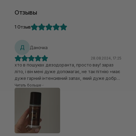
Отзывы
1 Отзыв
Д
Даночка
28.08.2024, 17:25
хто в пошуках дезодоранта, просто вау! зараз
літо, і він мені дуже допомагає, не так пітнію +має
дуже гарний інтенсивний запах, який дуже добре
тримається, якщо у вас слабкі парфуми, то буде
Читать больше
чути цей дезодорант, мені дуже сподобався,
10/10❤️‍🔥