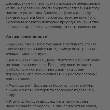
Дезодорант-антиперспірант з ароматом апельсинових
Немає в наявності!
Самовивіз м. Рівне, вул. Кулика і Гудачека 23 (ТЦ
квітів - це ідеальний спосіб зберегти свіжість і чистоту
Екватор)
протягом усього дня. Спеціальна формула засобу
Немає в наявності!
захищає одяг від білих та жовтих плям, не псує його.
Роликовий аплікатор повторює природні згинання тіла,
завдяки чому забезпечує високу точність нанесення.
Активні компоненти
- Лимонен.
Має антибактеріальні властивості, сприяє
зменшенню потовиділення, підтримує обмін речовин і
очищає лімфатичні вузли.
- Алюмокалієві галуни.
Дещо "притуплюють" секрецію
потових і сальних залоз. При цьому вони не здатні
глибоко проникати в клітини шкіри і тим самим
порушувати або згубно впливати на роботу потових/
сальних залоз.
- Рицинова олія.
Допомагає боротися із запаленням,
знижує кількість бактерій та заспокоює подразнену
шкіру.
- Вітамін Е.
Захищає шкіру від негативних впливів
навколишнього середовища. Відновлює стінки судин,