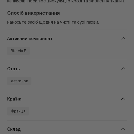
капілярів, посилює циркуляцію крові та живлення тканин.
Спосіб використання
наносьте засіб щодня на чисті та сухі пахви.
Активний компонент
Вітамін Е
Стать
для жінок
Країна
Франція
Склад