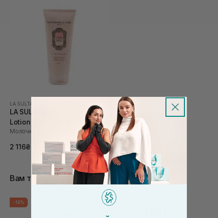
LA SULTANE DE SABA
LA SULTANE DE SABA Body
Lotion Rose 200 мл
Молочко для тіла з ароматом троянди
2 116₴
Вам також сподобається
-15%