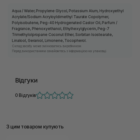
Aqua / Water, Propylene Glycol, Potassium Alum, Hydroxyethyl
Acrylate/Sodium Acryloyldimethyl Taurate Copolymer,
Polyisobutene, Peg-40 Hydrogenated Castor Oil, Parfum /
Fragrance, Phenoxyethanol, Ethylhexylglycerin, Peg-7
Trimethylolpropane Coconut Ether, Sorbitan Isostearate,
Linalool, Geraniol, Limonene, Tocopherol.
Склад засобу може змінюватись виробником.
Перед використанням ознайомтесь з інформацією на упаковці.
Відгуки
0 Відгуків
З цим товаром купують