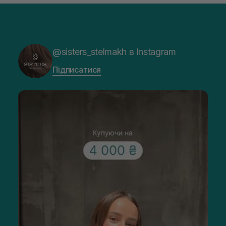
@sisters_stelmakh в Instagram
Підписатися