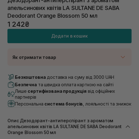
Дезодорант-антиперспірант з ароматом
апельсинових квітів LA SULTANE DE SABA
Deodorant Orange Blossom 50 мл
1 242₴
Додати в кошик
Як отримати товар
Доставка Новою Поштою
В наявності
Безкоштовна
доставка на суму від 3000 UAH
Самовивіз м. Луцьк, вул. Винниченка 4
Безпечна
та швидка оплата карткою на сайті
Немає в наявності!
Лише
сертифікована продукція
від офіційних
Самовивіз м. Львів, вул. Академіка Підстригача, 1В
партнерів
(Duck’s Lake)
Персональна
система бонусів
, лояльності та знижок
В наявності
Самовивіз м. Львів, вул. Івана Франка 36
Немає в наявності!
Опис Дезодорант-антиперспірант з ароматом
Самовивіз м. Львів, вул. Степана Бандери 45
апельсинових квітів LA SULTANE DE SABA Deodorant
Немає в наявності!
Orange Blossom 50 мл
Самовивіз м. Рівне, вул. 16-го Липня, 15