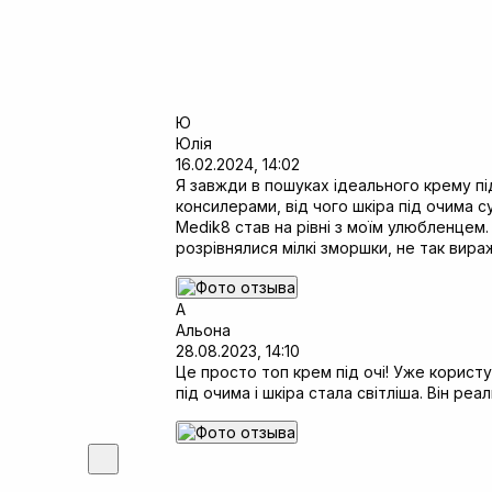
Ю
Юлія
16.02.2024, 14:02
Я завжди в пошуках ідеального крему під
консилерами, від чого шкіра під очима су
Medik8 став на рівні з моїм улюбленцем.
розрівнялися мілкі зморшки, не так вира
А
Альона
28.08.2023, 14:10
Це просто топ крем під очі! Уже користу
під очима і шкіра стала світліша. Він реал