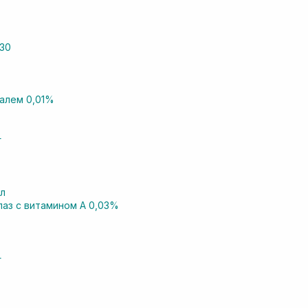
алем 0,01%
мл
лаз с витамином А 0,03%