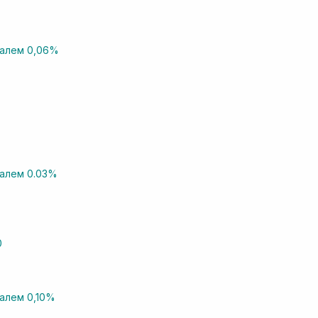
налем 0,06%
налем 0.03%
алем 0,10%