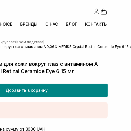
CHOICE
БРЕНДЫ
О НАС
БЛОГ
КОНТАКТЫ
круг глаз
Крем под глаза
|
|
округ глаз с витамином А 0,06% MEDIK8 Crystal Retinal Ceramide Eye 6 15 
 для кожи вокруг глаз с витамином А
 Retinal Ceramide Eye 6 15 мл
Добавить в корзину
той
В наличии
Винниченка 4
на сумму от 3000 UAH
В наличии