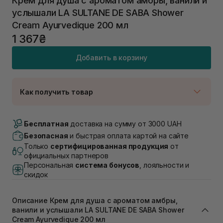
Крем для душа с ароматом амбры, ванили и
услышали LA SULTANE DE SABA Shower
Cream Ayurvedique 200 мл
1 367₴
Добавить в корзину
Как получить товар
Доставка Новой Почтой
В наличии
Бесплатная
доставка на сумму от 3000 UAH
Самовывоз г. Луцк, Винниченка 4
Безопасная
и быстрая оплата картой на сайте
В наличии
Только
сертифицированная продукция
от
Самовывоз г. Львов, ул. Академика Подстригача,
официальных партнеров
1В (Duck's Lake)
Персональная
система бонусов
, лояльности и
В наличии
скидок
Самовывоз Львов (Ивана Франко 36)
В наличии
Описание Крем для душа с ароматом амбры,
Самовывоз г. Львов ул. Степана Бандеры 43
ванили и услышали LA SULTANE DE SABA Shower
В наличии
Cream Ayurvedique 200 мл