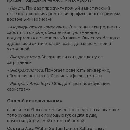
придает ощущение нежности и комфорта.
- Пачули.
Придает продукту пряный и мистический
оттенок, дополняя ароматный профиль неповторимыми
восточными нюансами.
- Аюрведические компоненты.
Эти ценные ингредиенты
заботятся о коже, обеспечивая увлажнение и
поддерживая естественный баланс. Они способствуют
здоровью и сиянию вашей кожи, делая ее мягкой и
ухоженной.
- Экстракт меда.
Увлажняет и очищает кожу от
загрязнений.
- Экстракт лотоса.
Помогает освежить эпидермис,
обеспечивает расслабление и эффект детокса.
- Экстракт Алоэ Вера
. Обладает регенерирующими
свойствами.
Способ использования
нанесите небольшое количество средства на влажное
тело руками или с помощью губки для душа,
помассируйте и смойте теплой водой.
Состав:
Aqua/Water, Sodium Laureth Sulfate, Lauryl