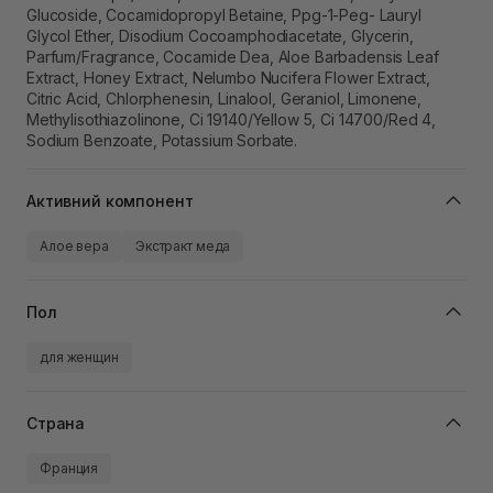
Glucoside, Cocamidopropyl Betaine, Ppg-1-Peg- Lauryl
Glycol Ether, Disodium Cocoamphodiacetate, Glycerin,
Parfum/Fragrance, Cocamide Dea, Aloe Barbadensis Leaf
Extract, Honey Extract, Nelumbo Nucifera Flower Extract,
Citric Acid, Chlorphenesin, Linalool, Geraniol, Limonene,
Methylisothiazolinone, Ci 19140/Yellow 5, Ci 14700/Red 4,
Sodium Benzoate, Potassium Sorbate.
Активний компонент
Алое вера
Экстракт меда
Пол
для женщин
Страна
Франция