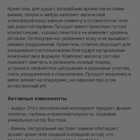
Самовывоз Ровно
В наличии
Крем-гель для душа с волшебным ароматом нотками
Самовывоз г. Ровно, ул. Кулика и Гудачека 23 (ТЦ
ванили, пачули и амбры наполнит магической
Экватор)
атмосферой вашу ванную комнату и останется на теле
В наличии
как дорогой парфюм. Продукт имеет приятную густую
консистенцию, хорошо пенится и не изменяет уровень
рН кожи. Он безупречно увлажняет кожу и не вызывает
никаких раздражений. Крем-гель отлично подходит для
ежедневного использования благодаря натуральным
компонентам в формуле. Комплекс масел в составе
поможет смягчить и увлажнить кожный покров,
устранить неприятное шелушение и шершавые участки,
снять раздражение и покраснение. Продукт медленно и
мягко влияет на эпидермис, не нарушая при этом
естественный рН.
Активные компоненты
- Амбра.
Этот экзотический ингредиент придает аромат
теплоты, глубины и привлекательности, создавая
уникальную нотку Востока.
- Ваниль.
Натуральный экстракт ванили обогащает
аромат крем-геля сладкой и изящной нотой, что