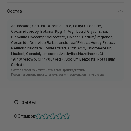
Состав
Aqua/Water, Sodium Laureth Sulfate, Lauryl Glucoside,
Cocamidopropyl Betaine, Ppg-1-Peg- Lauryl Glycol Ether,
Disodium Cocoamphodiacetate, Glycerin, Parfum/Fragrance,
Cocamide Dea, Aloe Barbadensis Leaf Extract, Honey Extract,
Nelumbo Nucifera Flower Extract, Citric Acid, Chlorphenesin,
Linalool, Geraniol, Limonene, Methylisothiazolinone, Ci
19140/Yellow 5, Ci 14700/Red 4, Sodium Benzoate, Potassium
Sorbate.
Состав средства может изменяться производителем.
Перед использованием ознакомьтесь с информацией на упаковке.
Отзывы
0 Отзывов