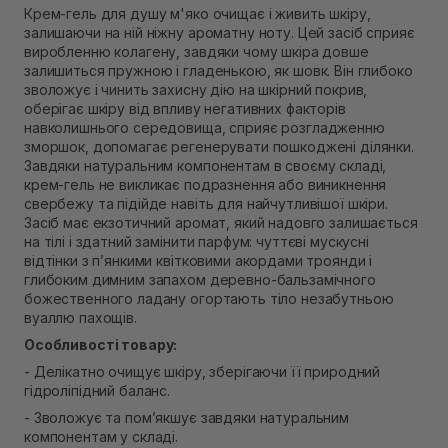
Крем-гель для душу м'яко очищає і живить шкіру,
В наявності
залишаючи на ній ніжну ароматну ноту. Цей засіб сприяє
Самовивіз м. Рівне, вул. Кулика і Гудачека 23 (ТЦ
виробленню колагену, завдяки чому шкіра довше
Екватор)
залишиться пружною і гладенькою, як шовк. Він глибоко
Немає в наявності!
зволожує і чинить захисну дію на шкірний покрив,
оберігає шкіру від впливу негативних факторів
навколишнього середовища, сприяє розгладженню
зморшок, допомагає регенерувати пошкоджені ділянки.
Завдяки натуральним компонентам в своєму складі,
крем-гель не викликає подразнення або виникнення
свербежу та підійде навіть для найчутливішої ​​шкіри.
Засіб має екзотичний аромат, який надовго залишається
на тілі і здатний замінити парфум: чуттєві мускусні
відтінки з п’янкими квітковими акордами троянди і
глибоким димним запахом деревно-бальзамічного
божественного ладану огортають тіло незабутньою
вуаллю пахощів.
Особливості товару:
- Делікатно очищує шкіру, зберігаючи її природний
гідроліпідний баланс.
- Зволожує та пом’якшує завдяки натуральним
компонентам у складі.