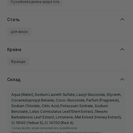
Суха/зневоднена шкіра тіла
Стать
для жінок
Країна
Франція
Склад
Aqua (Water), Sodium Laureth Sulfate, Lauryl Glucoside, Glycerin,
Cocamidopropyl Betaine, Coco-Glucoside, Parfum (Fragrance),
Sodium Chloride, Citric Acid, Potassium Sorbate, Sodium
Benzoate, Lotus Corniculatus Leaf/Stem Extract, Линало
Barbadensis Leaf Extract, Limonene, Mel Extract (Honey Extract),
Ci 19140 (Yellow 5), Ci 14700 (Red 4).
Склад засобу може змінюватись виробником.
Перед використанням ознайомтесь з інформацією на упаковці.