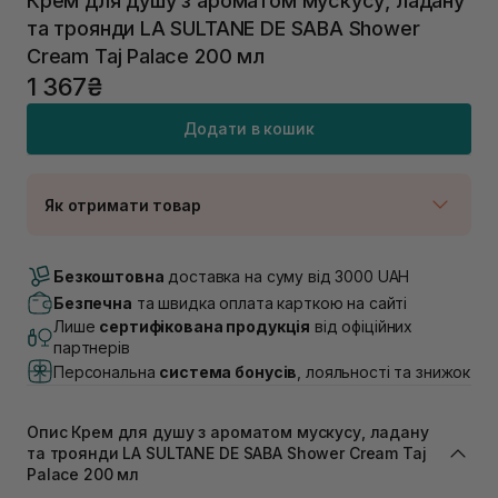
Крем для душу з ароматом мускусу, ладану
та троянди LA SULTANE DE SABA Shower
Cream Taj Palace 200 мл
1 367₴
Додати в кошик
Як отримати товар
Доставка Новою Поштою
Немає в наявності!
Безкоштовна
доставка на суму від 3000 UAH
Самовивіз м. Луцьк, вул. Винниченка 4
Безпечна
та швидка оплата карткою на сайті
В наявності
Лише
сертифікована продукція
від офіційних
Самовивіз м. Львів, вул. Академіка Підстригача, 1В
партнерів
(Duck’s Lake)
Персональна
система бонусів
, лояльності та знижок
Немає в наявності!
Самовивіз м. Львів, вул. Івана Франка 36
В наявності
Опис Крем для душу з ароматом мускусу, ладану
Самовивіз м. Львів, вул. Степана Бандери 45
та троянди LA SULTANE DE SABA Shower Cream Taj
В наявності
Palace 200 мл
Самовивіз м. Рівне, вул. 16-го Липня, 15