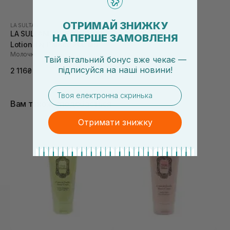
ОТРИМАЙ ЗНИЖКУ
LA SULTANE DE SABA
|
TAJ PALACE
LA SULTANE DE SABA Body
НА ПЕРШЕ ЗАМОВЛЕНЯ
Lotion Taj Palace 200 мл
Молочко для тіла з ароматом мускусу, ладану та троянди
Твій вітальний бонус вже чекає —
підписуйся
на
наші новини!
2 116₴
email
Вам також сподобається
Отримати знижку