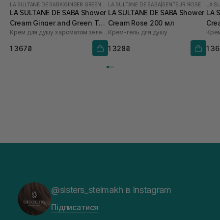
LA SULTANE DE SABA
|
GINGER GREEN TEA
LA SULTANE DE SABA
|
SENTEUR ROSE
LA S
LA SULTANE DE SABA Shower
LA SULTANE DE SABA Shower
LA 
Cream Ginger and Green Tea
Cream Rose 200 мл
Cre
Крем для душу з ароматом зеленого чаю та імбиру
Крем-гель для душу
200 мл
Flo
1 367₴
1 328₴
1 3
@sisters_stelmakh в Instagram
Підписатися