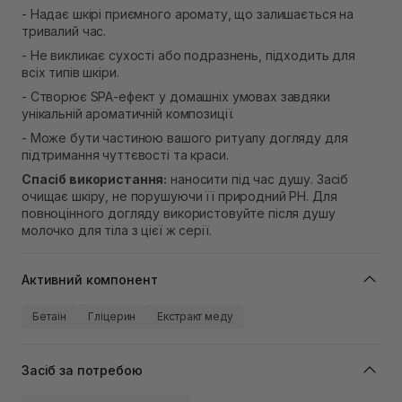
- Надає шкірі приємного аромату, що залишається на
тривалий час.
- Не викликає сухості або подразнень, підходить для
всіх типів шкіри.
- Створює SPA-ефект у домашніх умовах завдяки
унікальній ароматичній композиції.
- Може бути частиною вашого ритуалу догляду для
підтримання чуттєвості та краси.
Спасіб використання:
наносити під час душу. Засіб
очищає шкіру, не порушуючи її природний РН. Для
повноцінного догляду використовуйте після душу
молочко для тіла з цієї ж серії.
Активний компонент
Бетаїн
Гліцерин
Екстракт меду
Засіб за потребою