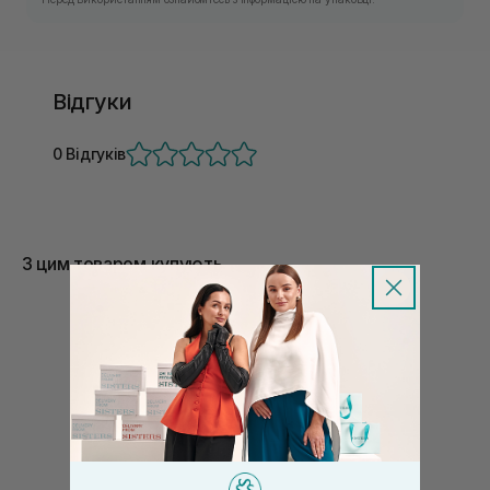
Відгуки
0 Відгуків
З цим товаром купують