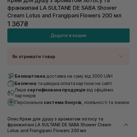
Крем для душу з ароматом лотосу та
франжипані LA SULTANE DE SABA Shower
Cream Lotus and Frangipani Flowers 200 мл
1 367₴
Додати в кошик
Як отримати товар
Доставка Новою Поштою
В наявності
Безкоштовна
доставка на суму від 3000 UAH
Самовивіз м. Луцьк, вул. Винниченка 4
Безпечна
та швидка оплата карткою на сайті
В наявності
Лише
сертифікована продукція
від офіційних
Самовивіз м. Львів, вул. Академіка Підстригача, 1В
партнерів
(Duck’s Lake)
Персональна
система бонусів
, лояльності та знижок
В наявності
Самовивіз м. Львів, вул. Івана Франка 36
В наявності
Опис Крем для душу з ароматом лотосу та
Самовивіз м. Львів, вул. Степана Бандери 45
франжипані LA SULTANE DE SABA Shower Cream
Lotus and Frangipani Flowers 200 мл
В наявності