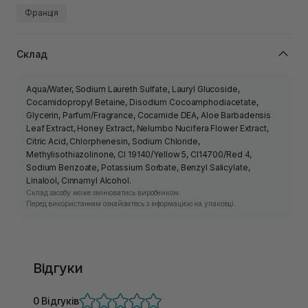
Франція
Склад
Aqua/Water, Sodium Laureth Sulfate, Lauryl Glucoside,
Cocamidopropyl Betaine, Disodium Cocoamphodiacetate,
Glycerin, Parfum/Fragrance, Cocamide DEA, Aloe Barbadensis
Leaf Extract, Honey Extract, Nelumbo Nucifera Flower Extract,
Citric Acid, Chlorphenesin, Sodium Chloride,
Methylisothiazolinone, CI 19140/Yellow 5, CI14700/Red 4,
Sodium Benzoate, Potassium Sorbate, Benzyl Salicylate,
Linalool, Cinnamyl Alcohol.
Склад засобу може змінюватись виробником.
Перед використанням ознайомтесь з інформацією на упаковці.
Відгуки
0 Відгуків