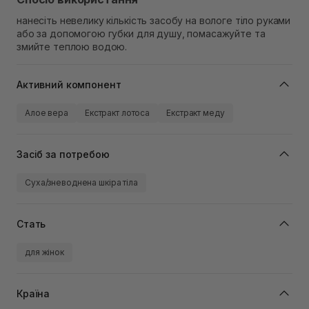
нанесіть невелику кількість засобу на вологе тіло руками
або за допомогою губки для душу, помасажуйте та
змийте теплою водою.
Активний компонент
Алое вера
Екстракт лотоса
Екстракт меду
Засіб за потребою
Суха/зневоднена шкіра тіла
Стать
для жінок
Країна