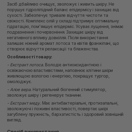
Самовивіз м. Рівне, вул. 16-го Липня, 15
Засіб дбайливо очищує, зволожує і живить шкіру. Не
В наявності
порушує гідроліпідний баланс епідермісу і захищає від
Самовивіз м. Рівне, вул. Кулика і Гудачека 23 (ТЦ
сухості. Забезпечує тривале відчуття чистоти та
Екватор)
свіжості. Комплекс олій у складі підтримує оптимальну
В наявності
гідратацію, пом'якшує епідерміс. Усуває лущення, знімає
подразнення і почервоніння. Захищає шкіру від
негативного впливу довкілля. Після використання
залишає ніжний аромат лотоса та квітів франжіпані, що
створює відчуття релаксації та блаженства.
Особливості товару:
- Екстракт лотоса.
Володіє антиоксидантною і
освіжаючою властивістями, наповнює клітини шкіри
живлющою вологою і енергією, покращує тургор,
омолоджує.
- Алое вера.
Натуральний біогенний стимулятор,
зволожує шкіру і регенерує тканини.
- Екстракт меду.
Має антибактеріальні, протизапальні,
зволожуючі і поживні властивості, повертає шкірі
загублену пружність, бархатистість і здоровий зовнішній
вигляд.
Спосіб використання