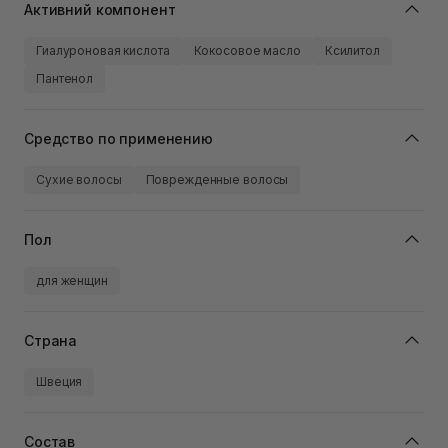
Активний компонент
Гиалуроновая кислота
Кокосовое масло
Ксилитол
Пантенол
Средство по применению
Сухие волосы
Поврежденные волосы
Пол
для женщин
Страна
Швеция
Состав