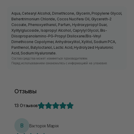
Aqua, Cetearyl Alcohol, Dimethicone, Glycerin, Propylene Glycol,
Behentrimonium Chloride, Cocos Nucifera Oil, Glycereth-2
Cocoate, Phenoxyethanol, Parfum, Hydroxypropyl Guar,
Xylitylglucoside, Isopropyl Alcohol, Caprylyl Glycol, Bis-
Diisopropanolamino-PG-Propyl Disiloxane/Bis-Vinyl
Dimethicone Copolymer, Anhydroxylitol, Xylitol, Sodium PCA,
Panthenol, Butyloctanol, Lactic Acid, Hydrolyzed Hyaluronic
Acid, Sodium Hyaluronate.
Состав средства может изменяться производителем.
Перед использованием ознакомьтесь с информацией на упаковке.
Отзывы
13 Отзывов
В
Вікторія Марія