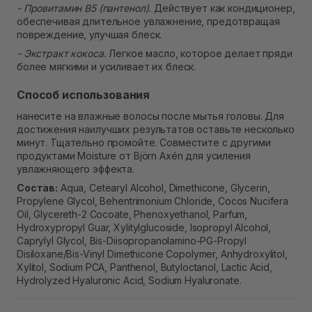
- Провитамин В5 (пантенол).
Действует как кондиционер,
обеспечивая длительное увлажнение, предотвращая
повреждение, улучшая блеск.
- Экстракт кокоса.
Легкое масло, которое делает пряди
более мягкими и усиливает их блеск.
Способ использования
нанесите на влажные волосы после мытья головы. Для
достижения наилучших результатов оставьте несколько
минут. Тщательно промойте. Совместите с другими
продуктами Moisture от Björn Axén для усиления
увлажняющего эффекта.
Состав:
Aqua, Cetearyl Alcohol, Dimethicone, Glycerin,
Propylene Glycol, Behentrimonium Chloride, Cocos Nucifera
Oil, Glycereth-2 Cocoate, Phenoxyethanol, Parfum,
Hydroxypropyl Guar, Xylitylglucoside, Isopropyl Alcohol,
Caprylyl Glycol, Bis-Diisopropanolamino-PG-Propyl
Disiloxane/Bis-Vinyl Dimethicone Copolymer, Anhydroxylitol,
Xylitol, Sodium PCA, Panthenol, Butyloctanol, Lactic Acid,
Hydrolyzed Hyaluronic Acid, Sodium Hyaluronate.