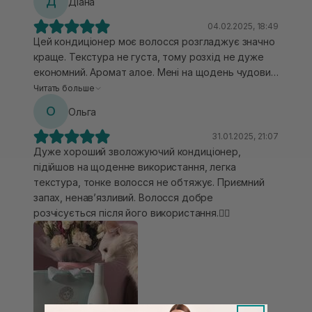
Д
Діана
04.02.2025, 18:49
Цей кондиціонер моє волосся розгладжує значно
краще. Текстура не густа, тому розхід не дуже
економний. Аромат алое. Мені на щодень чудовий
необтяжливий варіант. Окрім цього, видимо
Читать больше
пом'якшує. Я його тестувала в холодний сезон,
О
Ольга
коли зазвичай турбує електризація. То за
використання даного засобу її не було.
31.01.2025, 21:07
Дуже хороший зволожуючий кондиціонер,
підійшов на щоденне використання, легка
текстура, тонке волосся не обтяжує. Приємний
запах, ненавʼязливий. Волосся добре
розчісується після його використання.👍🏻