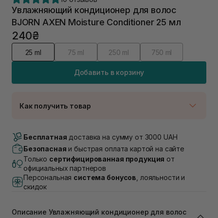
Увлажняющий кондиционер для волос
BJORN AXEN Moisture Conditioner 25 мл
240₴
25 ml
75 ml
250 ml
750 ml
Добавить в корзину
Как получить товар
Доставка Новой Почтой
В наличии
Бесплатная
доставка на сумму от 3000 UAH
Самовывоз г. Луцк, Винниченка 4
Безопасная
и быстрая оплата картой на сайте
В наличии
Только
сертифицированная продукция
от
Самовывоз г. Львов, ул. Академика Подстригача,
официальных партнеров
1В (Duck's Lake)
Персональная
система бонусов
, лояльности и
В наличии
скидок
Самовывоз Львов (Ивана Франко 36)
В наличии
Описание Увлажняющий кондиционер для волос
Самовывоз г. Львов ул. Степана Бандеры 43