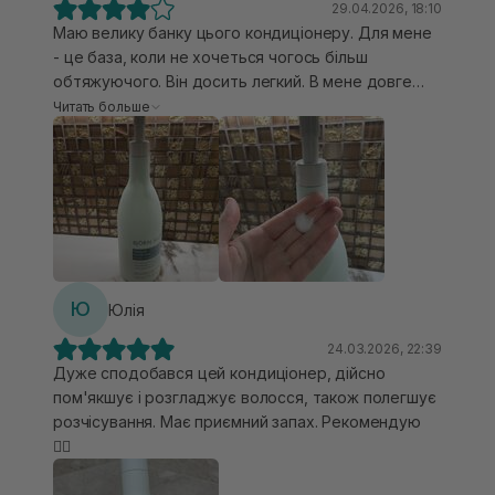
29.04.2026, 18:10
Маю велику банку цього кондиціонеру. Для мене
- це база, коли не хочеться чогось більш
обтяжуючого. Він досить легкий. В мене довге
тонке волосся. Розплутує він не найкраще. Має
Читать больше
гарний свіжий аромат, не навʼязливий. Текстура
рідка. На мою думку не підійде пошкодженому чи
дуже сухому волоссю. Мені від нього мало
зволоження, але на щодень коли не потрібно
робити живильні процедури, а просто помити
шампунем і нанести кондиціонер, він підійде.
Ю
Юлія
24.03.2026, 22:39
Дуже сподобався цей кондиціонер, дійсно
пом'якшує і розгладжує волосся, також полегшує
розчісування. Має приємний запах. Рекомендую
👍🏿