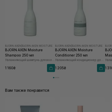
обтяжувати чи жирнити, лікувати чи ще шось! Він
буде зволожцватииии!
BJORN AXEN
|
BJORN AXEN MOISTURE
BJORN AXEN
|
BJORN AXEN MOISTURE
BJOR
BJORN AXEN Moisture
BJORN AXEN Moisture
BJO
Shampoo 250 мл
Conditioner 250 мл
Mas
Увлажняющий шампунь для волос
Увлажняющий кондиционер для волос
Увла
зне
мл
1 160₴
1 205₴
1 31
Вам также понравится