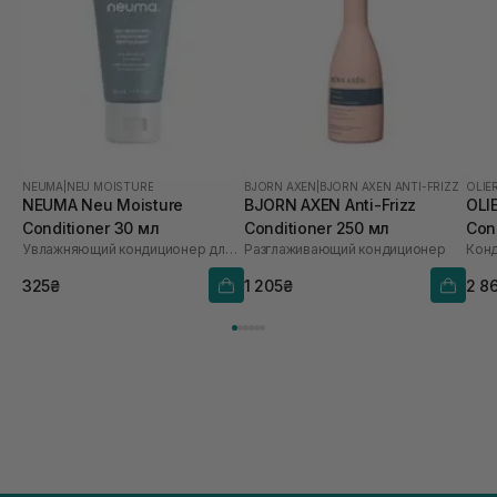
NEUMA
|
NEU MOISTURE
BJORN AXEN
|
BJORN AXEN ANTI-FRIZZ
OLIER
NEUMA Neu Moisture
BJORN AXEN Anti-Frizz
OLIE
Conditioner 30 мл
Conditioner 250 мл
Con
Увлажняющий кондиционер для волос
Разглаживающий кондиционер
325₴
1 205₴
2 8