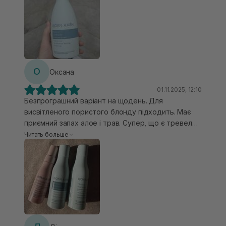
О
Оксана
01.11.2025, 12:10
Безпрограшний варіант на щодень. Для
висвітленого пористого блонду підходить. Має
приємний запах алое і трав. Супер, що є тревел
версія. Завжди беру з собою в подорож разом із
Читать больше
термозахистом цього ж бренду