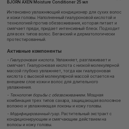
BJORN AXEN Moisture Conditioner 25 мл
В наличии
Самовывоз Ровно
Интенсивно увлажняющий кондиционер для сухих волос
В наличии
и кожи головы. Наполненный гиалуроновой кислотой и
Самовывоз г. Ровно, ул. Кулика и Гудачека 23 (ТЦ
технологией против обезвоживания, которая питает и
Экватор)
смягчает пряди, придает интенсивный блеск. Подходит
В наличии
для всех типов волос. Веганский и дерматологически
протестированный.
Активные компоненты
- Гиалуроновая кислота.
Увлажняет, разглаживает и
смягчает. Гиалуроновая кислота с низкой молекулярной
массой глубоко увлажняет, тогда как гиалуроновая
кислота с высокой молекулярной массой остается на
внешнем слое кожи и волос для длительного
увлажнения.
- Технология борьбы с обезвоживанием.
Мощная
комбинация трех типов сахара, защищающая волосяное
волокно и увлажняющая локоны и кожу головы.
- Модифицированный гуар.
Растительный экстракт с
кондиционирующим и смягчающим действием на
волосы и кожу головы.