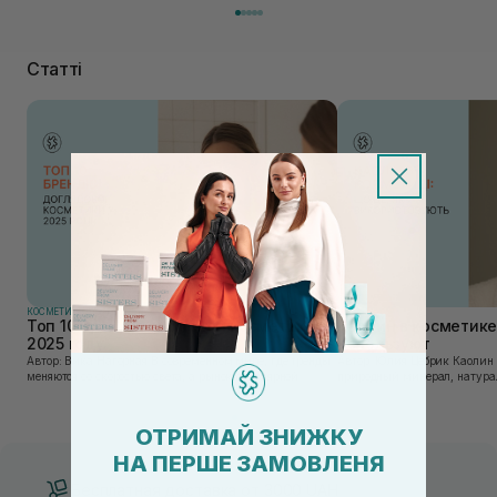
Статті
КОСМЕТИКА
КОСМЕТИКА
Топ 10 брендов уходовой косметики в
Каолин в косметике:
2025 году
используют
Автор: Вика Нагорная В современном мире, где тренды
Автор: Юлия Цебрик Каолин в косметологии – это
меняются со скоростью света, а рынок популярной
природный минерал, натурал
косметики переполнен новыми предложениями, выбор
имеет множество преимущес
средства для ухода становится настоящим вызовом....
головы, благодаря большому 
ОТРИМАЙ ЗНИЖКУ
НА ПЕРШЕ ЗАМОВЛЕНЯ
Бесплатная доставка от 3000 UAH