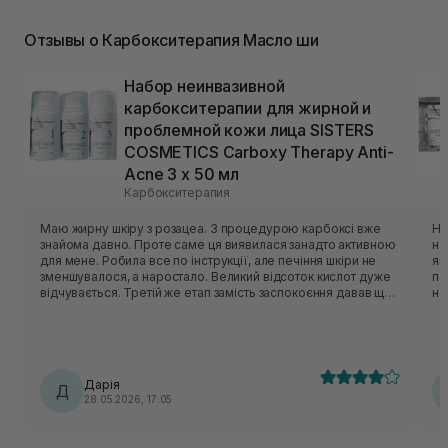
Отзывы о Карбокситерапия Масло ши
Набор неинвазивной
карбокситерапии для жирной и
проблемной кожи лица SISTERS
COSMETICS Carboxy Therapy Anti-
Acne 3 х 50 мл
Карбокситерапия
Маю жирну шкіру з розацеа. З процедурою карбоксі вже
Ну
знайома давно. Проте саме ця виявилася занадто активною
на
для мене. Робила все по інструкції, але печіння шкіри не
як
зменшувалося, а наростало. Великий відсоток кислот дуже
пе
відчувається. Третій же етап замість заспокоєння давав ще
не
більше печіння. Напевне великий відсоток ніацинаміду та
ва
чайне дерево це спричинили. Тому шкіра залишалася
шк
червоною ще декілька годин. На ранок було наполіроване
ро
обличчя, тому через два тижні спробувала ще раз. Проте
ві
навіть коротша ексфоліація не дала меншого дискомфорту.
во
Дарія
Довелося перестати використовувати. Можливо,
Д
спробуйте! Д
28.05.2026, 17:05
нечутливій шкірі підійде краще.
ва