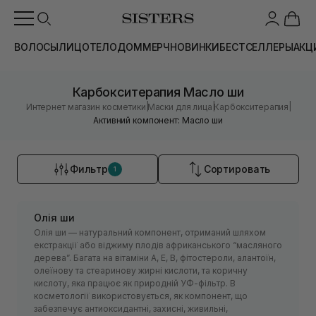
ВОЛОСЫ
ЛИЦО
ТЕЛО
ДОМ
МЕРЧ
НОВИНКИ
БЕСТСЕЛЛЕРЫ
АКЦ
Карбокситерапия Масло ши
|
|
|
Интернет магазин косметики
Маски для лица
Карбокситерапия
Активний компонент: Масло ши
Фильтр
Сортировать
1
Олія ши
Олія ши — натуральний компонент, отриманий шляхом
екстракції або віджиму плодів африканського “масляного
дерева”. Багата на вітаміни А, Е, В, фітостероли, алантоїн,
олеїнову та стеаринову жирні кислоти, та коричну
кислоту, яка працює як природній УФ-фільтр. В
косметології використовується, як компонент, що
забезпечує антиоксидантні, захисні, живильні,