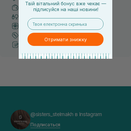
Твій вітальний бонус вже чекає —
Безопасные способы оплаты
підписуйся
на
наші новини!
Только оригинальная косметика
email
Система бонусов и лояльности
Лучшие цены и топ товары
Отримати знижку
Рекомендации от косметологов
@sisters_stelmakh в Instagram
Подписаться