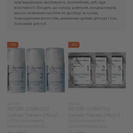
пом’якшувальні, зволожуючі, заспокійливі, anti-age
властивості. Входить до складу шампунів, кондиціонерів,
масок, незмивних засобів по догляду за сухим,
пошкодженим волоссям, живильних кремів для рук і тіла,
бальзамів для губ.
-25%
-25%
SISTERS
SISTERS
SISTERS COSMETICS
SISTERS COSMETICS
Carboxy Therapy Lifting 3 х
Carboxy Therapy Lifting 3 x
Набор неинвазивной
Набор неинвазивной
50 мл
10 мл
карбокситерапии для
карбокситерапии для
возрастной кожи
возрастной кожи