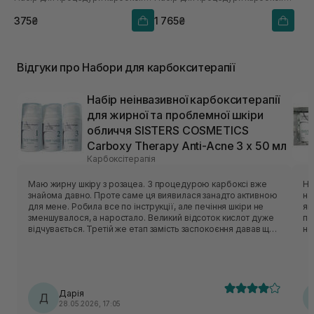
375₴
1 765₴
Відгуки про Набори для карбокситерапії
Набір неінвазивної карбокситерапії
для жирної та проблемної шкіри
обличчя SISTERS COSMETICS
Carboxy Therapy Anti-Acne 3 х 50 мл
Карбоксітерапія
Маю жирну шкіру з розацеа. З процедурою карбоксі вже
Ну
знайома давно. Проте саме ця виявилася занадто активною
на
для мене. Робила все по інструкції, але печіння шкіри не
як
зменшувалося, а наростало. Великий відсоток кислот дуже
пе
відчувається. Третій же етап замість заспокоєння давав ще
не
більше печіння. Напевне великий відсоток ніацинаміду та
ва
чайне дерево це спричинили. Тому шкіра залишалася
шк
червоною ще декілька годин. На ранок було наполіроване
ро
обличчя, тому через два тижні спробувала ще раз. Проте
ві
навіть коротша ексфоліація не дала меншого дискомфорту.
во
Дарія
Довелося перестати використовувати. Можливо,
Д
спробуйте! Д
28.05.2026, 17:05
нечутливій шкірі підійде краще.
ва