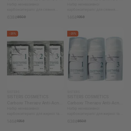
Набір неінвазивної
Набір неінвазивної
50 мл
10 мл
карбокситерапії для сяяння
карбокситерапії для сяяння
шкіри
шкіри
638₴
146₴
850₴
195₴
-25%
-25%
SISTERS
SISTERS
SISTERS COSMETICS
SISTERS COSMETICS
Carboxy Therapy Anti-Acne
Carboxy Therapy Anti-Acne
Набір неінвазивної
Набір неінвазивної
3 х 10 мл
3 х 50 мл
карбокситерапії для жирної та
карбокситерапії для жирної та
проблемної шкіри обличчя
проблемної шкіри обличчя
146₴
638₴
195₴
850₴