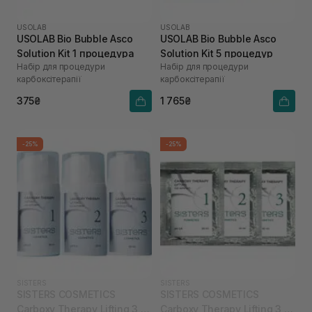
USOLAB
USOLAB
USOLAB Bio Bubble Asco
USOLAB Bio Bubble Asco
Solution Kit 1 процедура
Solution Kit 5 процедур
Набір для процедури
Набір для процедури
карбоксітерапії
карбоксітерапії
375₴
1 765₴
-25%
-25%
SISTERS
SISTERS
SISTERS COSMETICS
SISTERS COSMETICS
Carboxy Therapy Lifting 3 х
Carboxy Therapy Lifting 3 x