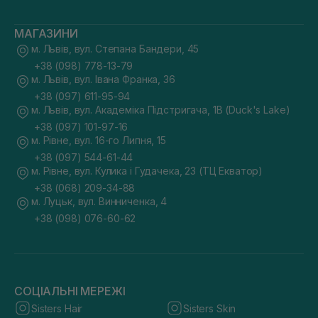
стану шкіри.
МАГАЗИНИ
м. Львів, вул. Степана Бандери, 45
«Правильно підібраний набір для
+38 (098) 778-13-79
карбокситерапії та дотримання всіх
м. Львів, вул. Івана Франка, 36
рекомендацій з його застосування
+38 (097) 611-95-94
дасть яскравий ефект, близький до
м. Львів, вул. Академіка Підстригача, 1В (Duck's Lake)
результатів інвазивного методу».
+38 (097) 101-97-16
м. Рівне, вул. 16-го Липня, 15
+38 (097) 544-61-44
Купити карбокситерапію в Україні
м. Рівне, вул. Кулика і Гудачека, 23 (ТЦ Екватор)
Карбокситерапія вдома — це можливість отримати
+38 (068) 209-34-88
професійний догляд у зручний час, без необхідності
м. Луцьк, вул. Винниченка, 4
відвідувати косметолога. Придбати набір можна в інтернет-
магазині SISTERS, тут представлений асортимент продукції
+38 (098) 076-60-62
для будь-якого типу шкіри. Є набори для одноразового
використання, які дозволяють протестувати бажаний
продукт та засоби у великому об’ємі.
Всю продукцію з магазинів косметики SISTERS можна
замовити по Україні з доставленням Новою Поштою. Також
СОЦІАЛЬНІ МЕРЕЖІ
є можливість самостійно забрати замовлення у Львові,
Луцьку та Рівному.​
Sisters Hair
Sisters Skin