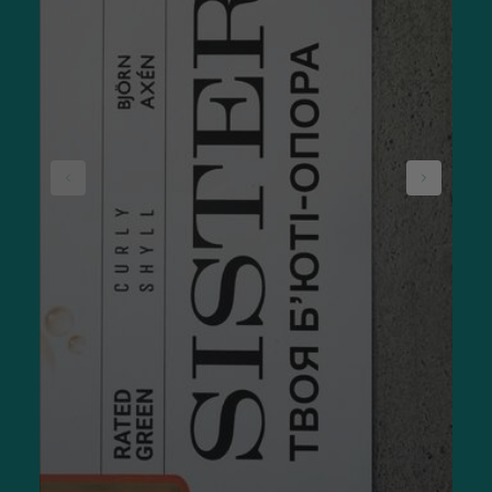
Вибір методу залежить від клінічних показань, очікуваного
результату та готовності до інвазивного втручання. Для
підтримувального догляду рекомендується купити
карбокситерапію для домашнього застосування, а для
виражених результатів необхідним є саме
професійний протокол.
Як діє карбокситерапія
Яку дію має неінвазивна карбокситерапія:
покращує мікроциркуляцію крові та лімфи;
сприяє виробленню колагену та еластину;
освітлює пігментні плями, вирівнює тон шкіри;
усуває набряки, зменшує темні кола під очима;
робить шкіру більш пружною та зволоженою.
Набори можуть мати різний вплив на шкіру. Для зволоження
та живлення шкіри варто обирати комплекти з гіалуроновою
кислотою або рослинними екстрактами. Для боротьби з
пігментацією — набори зі складниками для освітлення,
такими як вітамін С. Для пружності шкіри — набори з
пептидами або колагеном.