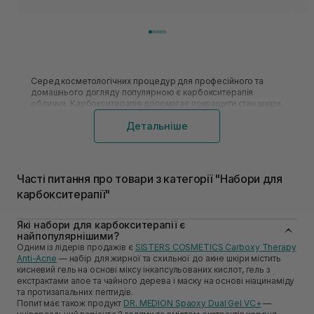
Серед косметологічних процедур для професійного та
домашнього догляду популярною є карбокситерапія
обличчя. Карбокситерапія допомагає покращити стан шкіри,
усунути дрібні зморшки, вирівняти тон обличчя та
Детальніше
стимулювати регенерацію клітин. Ця методика
рекомендована для тих, хто хоче швидко оновити шкіру без
ін’єкцій чи інших інвазивних втручань.
Часті питання про товари з категорії "Набори для
карбокситерапії"
Які набори для карбокситерапії є
найпопулярнішими?
Одним із лідерів продажів є
SISTERS COSMETICS Carboxy Therapy
Anti-Acne
— набір для жирної та схильної до акне шкіри містить
кисневий гель на основі міксу інкапсульованих кислот, гель з
екстрактами алое та чайного дерева і маску на основі ніацинаміду
та протизапальних пептидів.
Попит має також продукт
DR. MEDION Spaoxy Dual Gel VC+
—