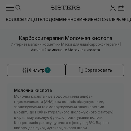
ВОЛОСЫ
ЛИЦО
ТЕЛО
ДОМ
МЕРЧ
НОВИНКИ
БЕСТСЕЛЛЕРЫ
АКЦ
Карбокситерапия Молочная кислота
|
|
|
Интернет магазин косметики
Маски для лица
Карбокситерапия
Активний компонент: Молочная кислота
Фильтр
Сортировать
1
Молочна кислота
Молочна кислота – це водорозчинна альфа–
гідроксикислота (АНА), яка володіє відлущуючими,
зволожуючими та омолоджуючими властивостями.
Входить до НЗФ (натурального зволожуючого фактору)
шкіри, тому виконує функцію притягування вологи.
Концентрація для злущуючого ефекту від 8%. Варіант
вибору для сухої, чутливої, вікової шкіри.