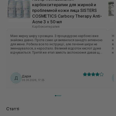
карбокситерапии для жирной и
проблемной кожи лица SISTERS
COSMETICS Carboxy Therapy Anti-
Acne 3 х 50 мл
Карбокситерапия
Маю жирну шкіру з розацеа. З процедурою карбоксі вже
Ну
знайома давно. Проте саме ця виявилася занадто активною
на
для мене. Робила все по інструкції, але печіння шкіри не
як
зменшувалося, а наростало. Великий відсоток кислот дуже
пе
відчувається. Третій же етап замість заспокоєння давав ще
не
більше печіння. Напевне великий відсоток ніацинаміду та
ва
чайне дерево це спричинили. Тому шкіра залишалася
шк
червоною ще декілька годин. На ранок було наполіроване
ро
обличчя, тому через два тижні спробувала ще раз. Проте
ві
навіть коротша ексфоліація не дала меншого дискомфорту.
во
Дарія
Довелося перестати використовувати. Можливо,
Д
спробуйте! Д
28.05.2026, 17:05
нечутливій шкірі підійде краще.
ва
Статті