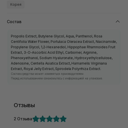
Корея
Состав
Propolis Extract, Butylene Glycol, Aqua, Panthenol, Rosa
Centifolia Water Flower, Portulaca Oleracea Extract, Niacinamide,
Propylene Glycol, 1,2-Hexanediol, Hippophae Rhamnoides Fruit
Extract, 3-O-Ascorbic Acid Ethyl, Carbomer, Arginine,
Phenoxyethanol, Sodium Hyaluronate, Hydroxyethylcellulose,
Adenosine, Centella Asiatica Extract, Hamamelis Virginiana
Extract, Royal Jelly Extract, Spirodela Polyrrhiza Extract.
Состав средства может изменяться производителем.
Перед использованием ознакомьтесь с информацией на упаковке.
Отзывы
2 Отзыва