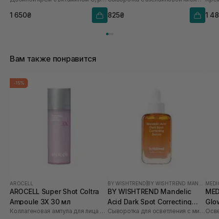
1 650₴
825₴
1 4
Вам также понравится
-15%
AROCELL
BY WISHTREND
|
BY WISHTREND MANDELIC ACID
MEDI
AROCELL Super Shot Coltra
BY WISHTREND Mandelic
MED
Ampoule 3X 30 мл
Acid Dark Spot Correcting
Glo
Коллагеновая ампула для лица с микроспикулами
Сыворотка для осветления с миндальной кислотой
Serum 30 мл