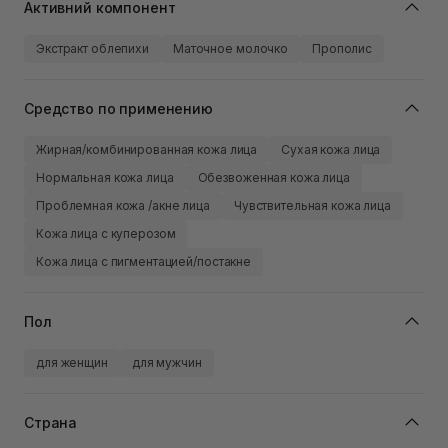
Активний компонент
Экстракт облепихи
Маточное молочко
Прополис
Средство по применению
Жирная/комбинированная кожа лица
Сухая кожа лица
Нормальная кожа лица
Обезвоженная кожа лица
Проблемная кожа /акне лица
Чувствительная кожа лица
Кожа лица с куперозом
Кожа лица с пигментацией/постакне
Пол
для женщин
для мужчин
Страна