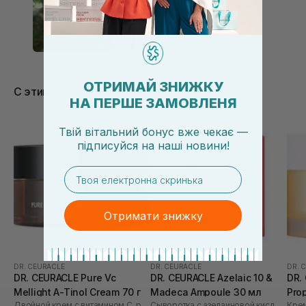
ОТРИМАЙ ЗНИЖКУ
С этим товаром покупают
НА ПЕРШЕ ЗАМОВЛЕНЯ
Твій вітальний бонус вже чекає —
підписуйся
на
наші новини!
email
Отримати знижку
DR. CEURACLE
DR. CEURACLE
DR. 
DR. CEURACLE Pure Vc
DR. CEURACLE Azelaic 10 &
DR.
Mellight A-Tinol Cream 70 г
Madeca Ampoule 30 мл
Prop
Двойной крем с витамином С, ретинолом и керамидами
Сыворотка с азелаиновой кислотой 10% и мадекассосидом
Крем