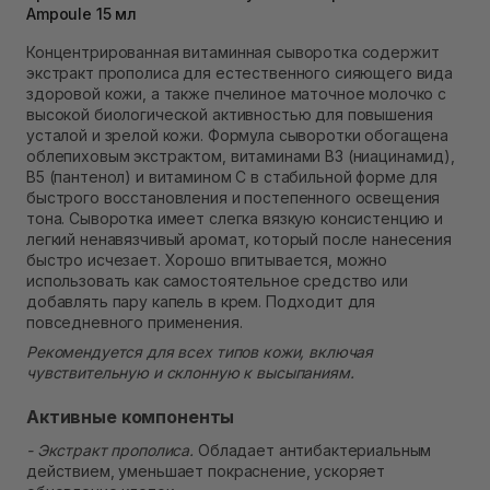
Ampoule 15 мл
Самовывоз Ровно
В наличии
Концентрированная витаминная сыворотка содержит
Самовывоз г. Ровно, ул. Кулика и Гудачека 23 (ТЦ
экстракт прополиса для естественного сияющего вида
Экватор)
здоровой кожи, а также пчелиное маточное молочко с
Нет в наличии!
высокой биологической активностью для повышения
усталой и зрелой кожи. Формула сыворотки обогащена
облепиховым экстрактом, витаминами B3 (ниацинамид),
B5 (пантенол) и витамином С в стабильной форме для
быстрого восстановления и постепенного освещения
тона. Сыворотка имеет слегка вязкую консистенцию и
легкий ненавязчивый аромат, который после нанесения
быстро исчезает. Хорошо впитывается, можно
использовать как самостоятельное средство или
добавлять пару капель в крем. Подходит для
повседневного применения.
Рекомендуется для всех типов кожи, включая
чувствительную и склонную к высыпаниям.
Активные компоненты
- Экстракт прополиса.
Обладает антибактериальным
действием, уменьшает покраснение, ускоряет