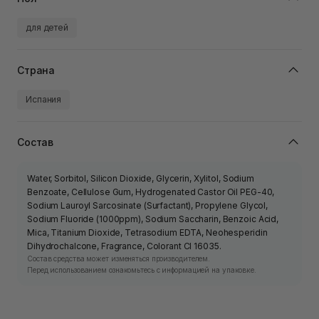
для детей
Страна
Испания
Состав
Water, Sorbitol, Silicon Dioxide, Glycerin, Xylitol, Sodium
Benzoate, Cellulose Gum, Hydrogenated Castor Oil PEG-40,
Sodium Lauroyl Sarcosinate (Surfactant), Propylene Glycol,
Sodium Fluoride (1000ppm), Sodium Saccharin, Benzoic Acid,
Mica, Titanium Dioxide, Tetrasodium EDTA, Neohesperidin
Dihydrochalcone, Fragrance, Colorant CI 16035.
Состав средства может изменяться производителем.
Перед использованием ознакомьтесь с информацией на упаковке.