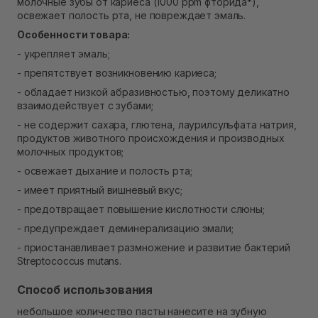
молочные зубы от кариеса (1000 ppm фторида*),
Самовывоз г. Ровно, ул. Кулика и Гудачека 23 (ТЦ
освежает полость рта, не повреждает эмаль.
Экватор)
В наличии
Особенности товара:
- укрепляет эмаль;
- препятствует возникновению кариеса;
- обладает низкой абразивностью, поэтому деликатно
взаимодействует с зубами;
- не содержит сахара, глютена, лаурилсульфата натрия,
продуктов животного происхождения и производных
молочных продуктов;
- освежает дыхание и полость рта;
- имеет приятный вишневый вкус;
- предотвращает повышение кислотности слюны;
- предупреждает деминерализацию эмали;
- приостанавливает размножение и развитие бактерий
Streptococcus mutans.
Способ использования
небольшое количество пасты нанесите на зубную