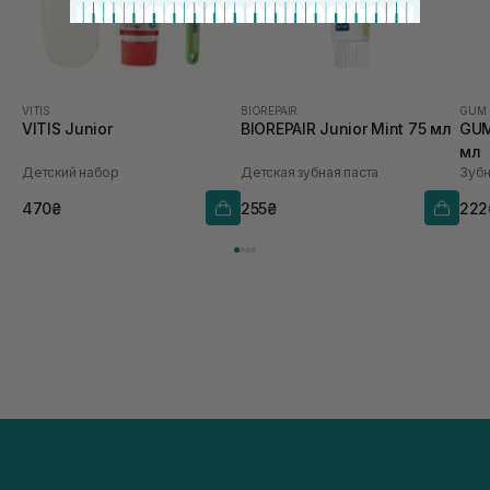
VITIS
BIOREPAIR
GUM
VITIS Junior
BIOREPAIR Junior Mint 75 мл
GUM
мл
Детский набор
Детская зубная паста
Зубн
470₴
255₴
222