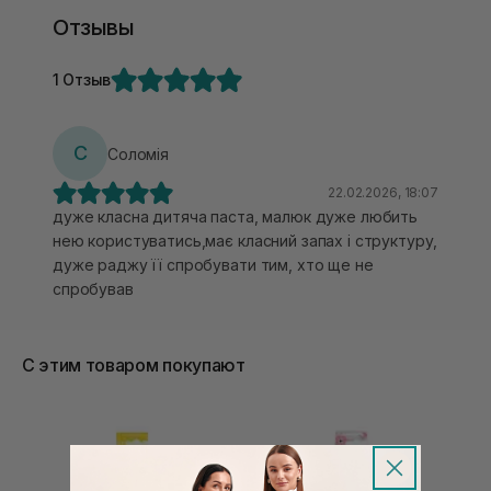
Отзывы
1 Отзыв
С
Соломія
22.02.2026, 18:07
дуже класна дитяча паста, малюк дуже любить
нею користуватись,має класний запах і структуру,
дуже раджу її спробувати тим, хто ще не
спробував
С этим товаром покупают