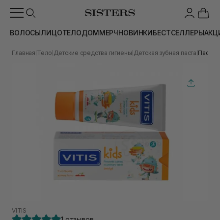
ВОЛОСЫ
ЛИЦО
ТЕЛО
ДОМ
МЕРЧ
НОВИНКИ
БЕСТСЕЛЛЕРЫ
АКЦ
Главная
Тело
Детские средства гигиены
Детская зубная паста
Паста-г
|
|
|
|
VITIS
1 отзывов