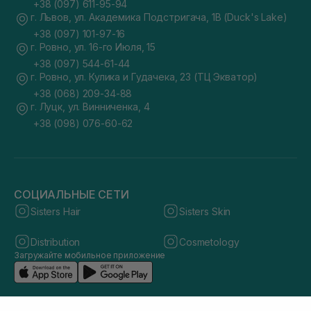
+38 (097) 611-95-94
г. Львов, ул. Академика Подстригача, 1В (Duck's Lake)
+38 (097) 101-97-16
г. Ровно, ул. 16-го Июля, 15
+38 (097) 544-61-44
г. Ровно, ул. Кулика и Гудачека, 23 (ТЦ Экватор)
+38 (068) 209-34-88
г. Луцк, ул. Винниченка, 4
+38 (098) 076-60-62
СОЦИАЛЬНЫЕ СЕТИ
Sisters Hair
Sisters Skin
Distribution
Cosmetology
Загружайте мобильное приложение