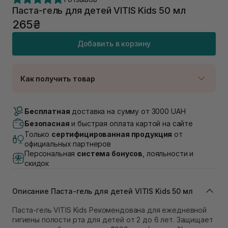
Паста-гель для детей VITIS Kids 50 мл
265₴
Добавить в корзину
Как получить товар
Доставка Новой Почтой
В наличии
Бесплатная
доставка на сумму от 3000 UAH
Самовывоз г. Луцк, Винниченка 4
Безопасная
и быстрая оплата картой на сайте
В наличии
Только
сертифицированная продукция
от
Самовывоз г. Львов, ул. Академика Подстригача,
официальных партнеров
1В (Duck's Lake)
Персональная
система бонусов
, лояльности и
В наличии
скидок
Самовывоз Львов (Ивана Франко 36)
В наличии
Описание Паста-гель для детей VITIS Kids 50 мл
Самовывоз г. Львов ул. Степана Бандеры 43
В наличии
Паста-гель VITIS Kids Рекомендована для ежедневной
Самовывоз Ровно
гигиены полости рта для детей от 2 до 6 лет. Защищает
В наличии